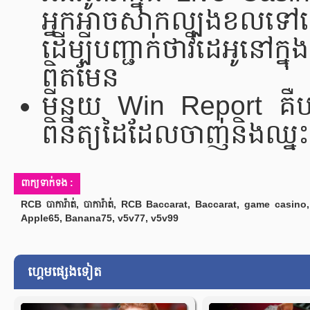
អ្នកអាចសាកល្បងខលទៅល
ដើម្បីបញ្ជាក់ថាវីដេអូនៅ
ពិតមែន
មីនុយ Win Report គឺប
ពិនិត្យដៃដែលចាញ់និងឈ្
ពាក្យទាក់ទង :
RCB បាការ៉ាត់, បាការ៉ាត់, RCB Baccarat, Baccarat, game cas
Apple65, Banana75, v5v77, v5v99
ហ្គេមផ្សេងទៀត