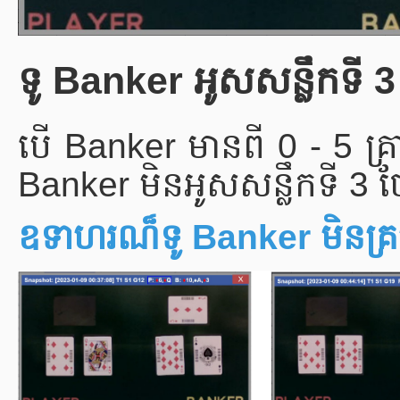
ទូ Banker អូសសន្លឹកទី 3
បើ Banker មានពី 0 - 5 គ្រ
Banker មិនអូសសន្លឹកទី 3 
ឧទាហរណ៏ទូ Banker មិនគ្រប់