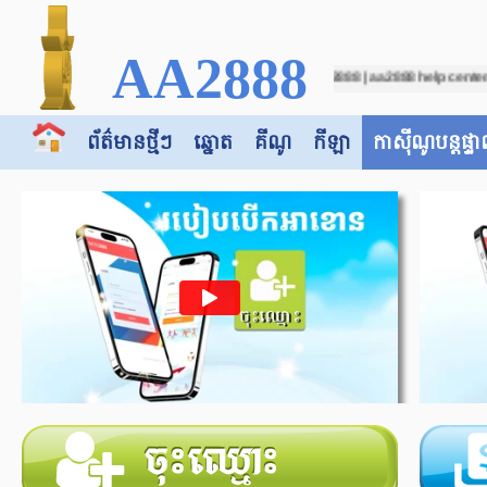
AA2888
អតិថិជន24h | aa2888HelpCenter.com | aa2888 | aa2888 help center | aa2888 Cambodi
ព័ត៌មានថ្មីៗ
ឆ្នោត
គីណូ
កីឡា
កាស៊ី​​ណូបន្តផ្ទា