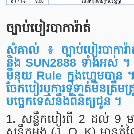
ចាវ / Tie
9.00
មេនិងកូនមានគ្រាប់ស្មើគ្នា
ច្បាប់បៀរបាការ៉ាត់
សំគាល់ ៖ ច្បាប់បៀរបាការ៉
និង SUN2888 ទាំង​អស់ ។ ល
មីនុយ Rule ក្នុងហ្គេមបាន
ចែកបៀរឬការទូទាត់មិនត្រឹម
បច្ចេកទេសនឹងពិនិត្យជូន ។
1.
សន្លឹកបៀរពី 2 ដល់ 9 មា
សន្លឹកអុង (J, Q, K) មានតំ