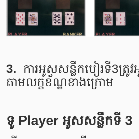
3.
ការអូសសន្លឹកបៀរទី3ត្រូវ
តាមលក្ខខ័ណ្ឌខាងក្រោម
ទូ Player អូសសន្លឹកទី 3