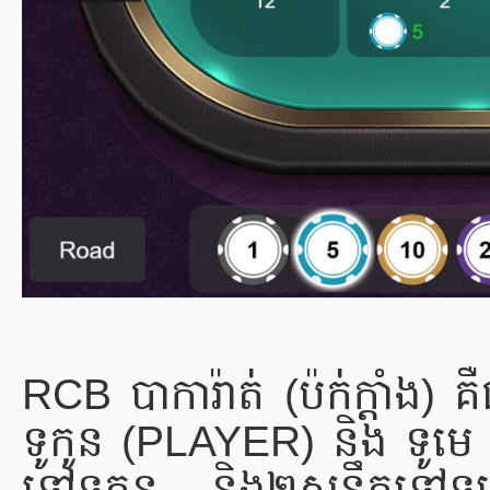
RCB បាការ៉ាត់ (ប៉ក់ក្តាំង) 
ទូកូន (PLAYER) និង ទូម
ទៅទូកូន និង២សន្លឹកទ