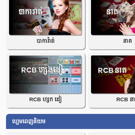
បាការ៉ាត់
នាគ
RCB ហ្សក ដៀ
RCB ន
ហ្គេមពេញនិយម