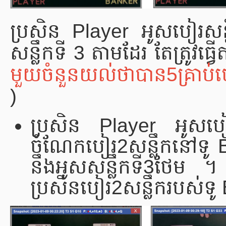
ប្រសិន Player អូសបៀរសន
សន្លឹកទី 3 តាមដែរ តែត្រូវធ្
មួយចំនួនយល់ថាបាន5គ្រាប់ហ
)
ប្រសិន Player អូសបៀ
ចំណែកបៀរ2សន្លឹកនៅទូ 
នឹងអូសសន្លឹកទី3ថែម ។
ប្រសិនបៀរ2សន្លឹករបស់ទូ