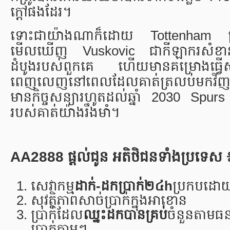
ក្តៅផងដែរ។
ទោះជាយ៉ាងណាក៏ដោយ Tottenham ត្រ
មើលឃើញ Vuskovic ជាកីឡាករសំខាន់
ដំបូងរបស់ពួកគេ ហើយមានគម្រោងធ្វើ
ពេញលេញនៅពេលដែលគាត់ត្រលប់មកវិញ
មានកិច្ចសន្យារហូតដល់ឆ្នាំ 2030 Spur
របស់គាត់យ៉ាងរឹងមាំ។
AA2888
ផ្តល់ជូន អតិថិជនទាំងប្រទេស 
សេវាកម្ម
ដាក់-ដកប្រាក់២៤h
ប្រកបដោយស
សុវត្ថិភាពសាច់ប្រាក់ក្នុងអាខោន
ប្រាក់ដែល
ឈ្នះដកបានគ្រប់
ចំនួនតាមធន
ប្រាក់ភ្លាមៗ