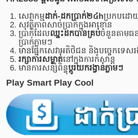
សេវាកម្ម
ដាក់-ដកប្រាក់២៤h
ប្រកបដោយស
សុវត្ថិភាពសាច់ប្រាក់ក្នុងអាខោន
ប្រាក់ដែល
ឈ្នះដកបានគ្រប់
ចំនួនតាមធន
ប្រាក់ភ្លាមៗ
មានផ្នែកសេវាអតិថិជន និងបច្ចេកទេសរង
រក្សាការសម្ងាត់
នៅក្នុងការកំសាន្ដ
មានការសន្សំពិន្ទុ
ប្តូរយករង្វាន់ភ្លាមៗ
Play Smart Play Cool