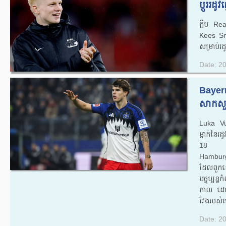
ប្តូររដ
ក្លឹប R
Kees Sm
សម្រាប់រដូ
Date: 2
Bayern
សាកសួរ
Luka Vuš
ម្នាក់នៃ
18 ឆ្នាំ
Hamburg
ដែលពួកគ
បច្ចុប្បន
កាល ដោយ
វែងរបស់គ
Date: 2