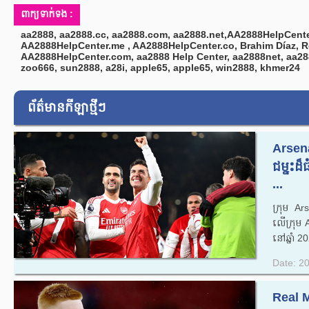
ពាក្យទាក់ទង :
aa2888, aa2888.cc, aa2888.com, aa2888.net,AA2888HelpCente
AA2888HelpCenter.me , AA2888HelpCenter.co, Brahim Díaz, Re
AA2888HelpCenter.com, aa2888 Help Center, aa2888net, aa2
zoo666, sun2888, a28i, apple65, apple65, win2888, khmer24
ព័ត៌មានកីឡាថ្មីៗ
Arsena
ជម្នះដ
...
ក្រុម Ar
លើក្រុម A
នៅឆ្នាំ 2
Date: 2
Real M