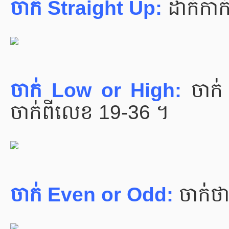
ចាក់ Straight Up:
ដាក់កា
ចាក់ Low or High:
ចាក់
ចាក់ពីលេខ 19-36 ។
ចាក់ Even or Odd:
ចាក់