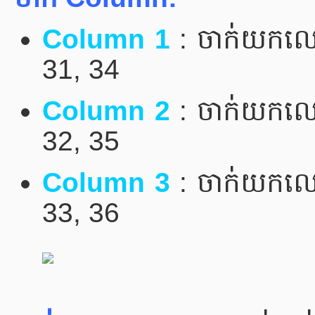
Column 1
: ចាក់យកលេខ
31, 34
Column 2
: ចាក់យកលេ
32, 35
Column 3
: ចាក់យកលេខ
33, 36