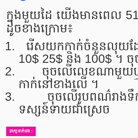
ក្នុងមួយដៃ យើងមានពេល 51 វ
ដូចខាងក្រោម៖
រើសយកកាក់ចំនួនលុយដែ
10$ 25$ និង 100$ ។ ចុ
ចុចលើលេខណាមួយឬរន្
កាក់នៅខាងលើ ។
ចុចលើរូបពណ៌រាងទឹកត្
ទស្សន៍ទាយជាស្រេច
ពាក្យទាក់ទង :