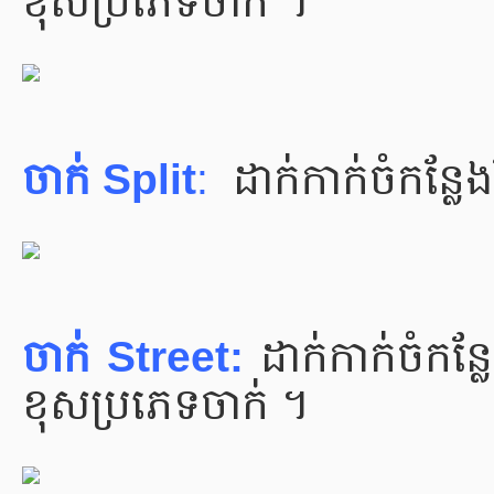
ខុសប្រភេទចាក់ ។
ចាក់ Split
:
ដាក់កាក់ចំកន្
ចាក់ Street:
ដាក់កាក់ចំកន
ខុសប្រភេទចាក់ ។