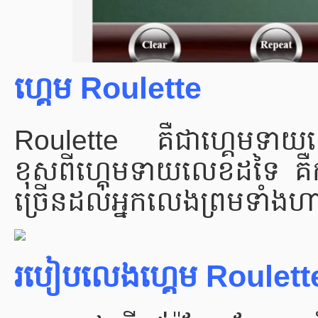
ហ្គេម Roulette
Roulette គឺជាហ្គេមទាយល
ខុសពីហ្គេមទាយលេខដទៃ គឺក
ច្រើនដល់អ្នកលេងព្រមទាំង
របៀបលេងហ្គេម Roulett