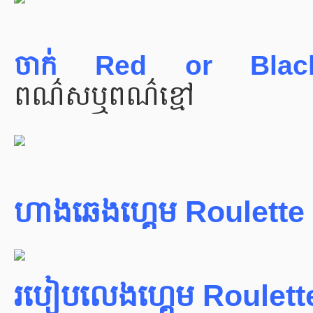
ចាក់ Red or Blac
ពណ៌សឬពណ៌ខ្មៅ
ហាងឆេងហ្គេម Roulette
របៀបលេងហ្គេម Roulett