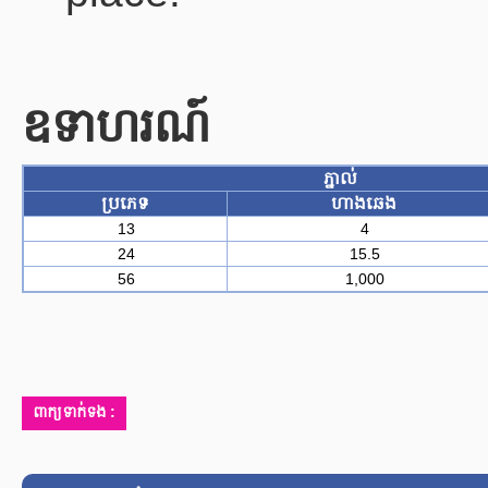
ឧទាហរណ៍
ភ្នាល់
ប្រភេទ
ហាងឆេង
13
4
24
15.5
56
1,000
ពាក្យទាក់ទង :