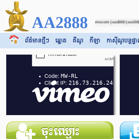
AA2888
កំសាន្តដោយទំនុកចិត្ត សេវាអតិថិជន24h | aa2888HelpCenter.com | aa2888 | aa2888 he
ព័ត៌មានថ្មីៗ
ឆ្នោត
គីណូ
កីឡា
កាស៊ី​​ណូបន្តផ្ទា