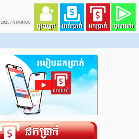
/30]. All bets placed on score [0-4] from 03:26:00 03:28:00 are considered REFU
ចុះឈ្មោះ
ដាក់ប្រាក់
ដកប្រាក់
ចូលលេង