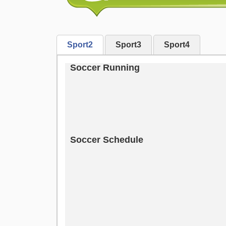
Sport2
Sport3
Sport4