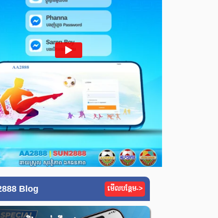
888 Blog
មើលបន្តែម->