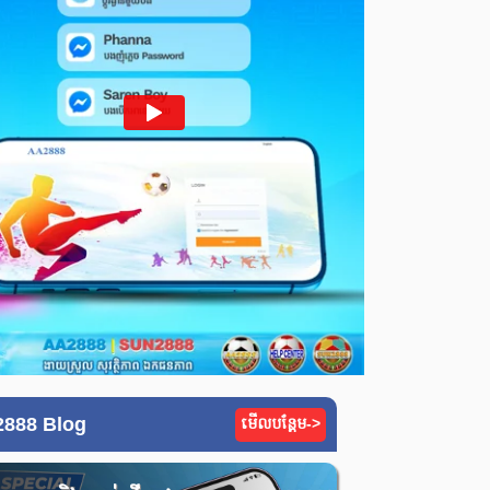
888 Blog
មើលបន្តែម->