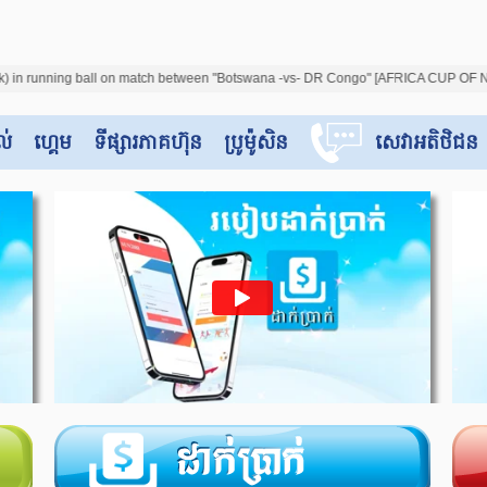
ll on match between "Botswana -vs- DR Congo" [AFRICA CUP OF NATIONS 2025 (IN MO
ល់
ហ្គេម
ទីផ្សារភាគហ៊ុន
ប្រូម៉ូសិន
សេវាអតិថិជន