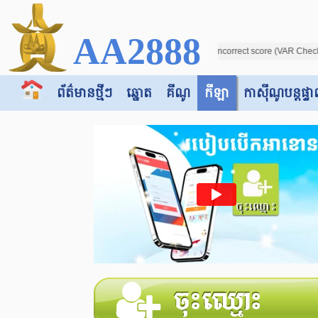
AA2888
31 03:35:28 Sports3 - Soccer - Due to incorrect score (VAR Check) in running ba
ព័ត៌មានថ្មីៗ
ឆ្នោត
គីណូ
កីឡា
កាស៊ី​​ណូបន្តផ្ទា