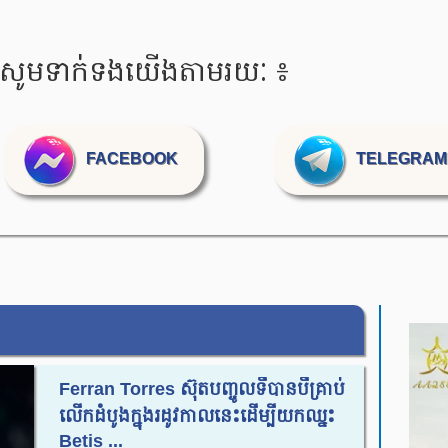
សូមទាក់ទងយើងតាមរយៈ​ ៖
FACEBOOK
TELEGRAM
Ferran Torres ស៊ុតបញ្ចូលទីបានបីគ្រាប់
លើកដំបូងក្នុងរដូវកាលនេះដើម្បីយកឈ្នះ
Betis ...