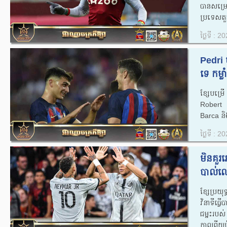
បានសម្រេច
ប្រទេស​តួក
ថ្ងៃទី : 
Pedri 
ទេ​ កម្ល
ខ្សែបម្រើ​
Robert L
Barca និង
ថ្ងៃទី : 
មិនគួរ
បាល់​ល
ខ្សែ​ប្រ
វិនាទី​​ធ្
ជម្នះ​រប
កាល​ពី​យប