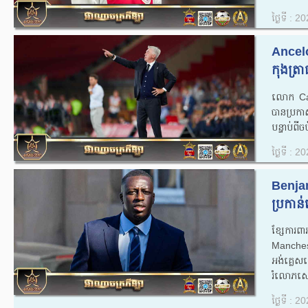
ថ្ងៃទី : 
Ancelot
កុងត្រ
លោក​ Car
បាន​ប្រកា
បន្ទាប់​ពី​
ថ្ងៃទី : 
Benjam
ប្រកាន់
ខ្សែការ
Mancheste
អង់គ្លេស​ន
រំលោភ​សេព
ថ្ងៃទី : 