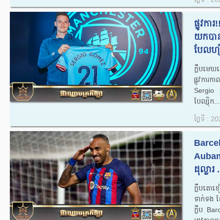
ផ្លូវកា
យក​បាន​ខ
បែលហ្ស៊ិ
ក្លឹបមេឃខ
ផ្លូវការ​ក
Sergio G
បែល្ស៊ិក​​...
ថ្ងៃទី : 
Barcel
Aubam
ដុល្លារ​ .
ក្លឹបតោខ
ទាក់ទង ខ
ក្លឹប​ Barc