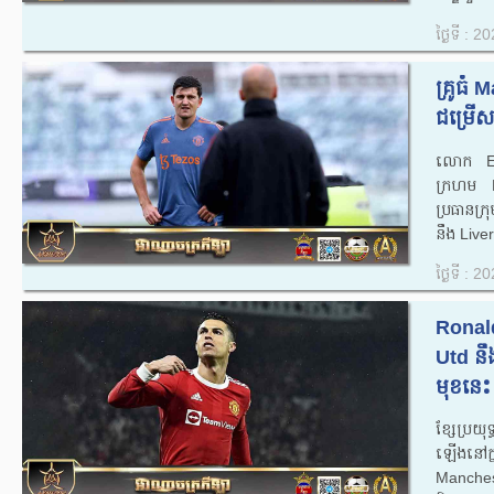
ថ្ងៃទី : 
គ្រូធំ 
ជម្រើស
លោក Eri
ក្រហម Ma
ប្រធាន​ក្រ
នឹង Liver
ថ្ងៃទី : 
Ronald
Utd នឹ
មុខនេះ 
ខ្សែប្រយ
ឡើង​​នៅ​ក្
Manchester