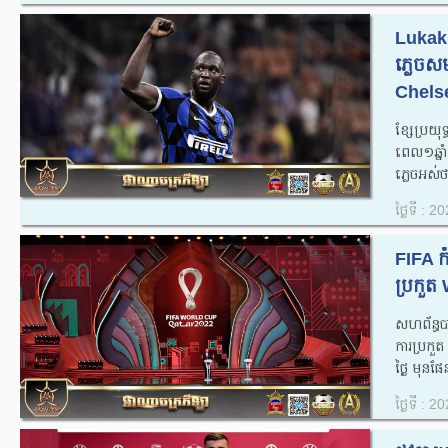
Lukaku 
ភ្លេចស
Chelse
ខ្សែប្រយុ
ពេល​១ឆ្នាំ
ភ្លេចអស់​ថា
ថ្ងៃទី : 
FIFA កំព
ប្រកួត
សហព័ន្ធបា
ការ​ប្រកួ
ថ្ងៃ​ មុន​
ថ្ងៃទី : 