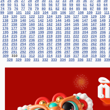
24
25
26
27
28
29
30
31
32
33
34
35
36
37
38
39
49
50
51
52
53
54
55
56
57
58
59
60
61
62
63
64
74
75
76
77
78
79
80
81
82
83
84
85
86
87
88
89
99
100
101
102
103
104
105
106
107
108
109
110
111
119
120
121
122
123
124
125
126
127
128
129
130
138
139
140
141
142
143
144
145
146
147
148
149
157
158
159
160
161
162
163
164
165
166
167
168
176
177
178
179
180
181
182
183
184
185
186
187
195
196
197
198
199
200
201
202
203
204
205
206
214
215
216
217
218
219
220
221
222
223
224
225
233
234
235
236
237
238
239
240
241
242
243
244
252
253
254
255
256
257
258
259
260
261
262
263
271
272
273
274
275
276
277
278
279
280
281
282
290
291
292
293
294
295
296
297
298
299
300
301
309
310
311
312
313
314
315
316
317
318
319
320
328
329
330
331
332
333
334
335
336
337
338
339