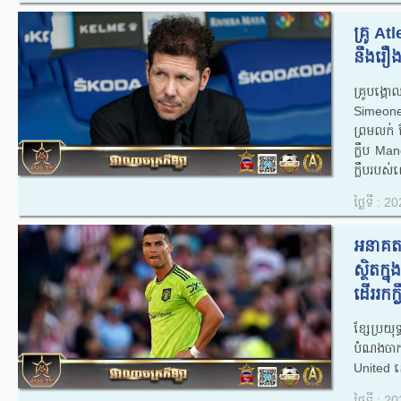
គ្រូ​ 
នឹង​រឿ
គ្រូបង្
Simeone 
ព្រម​លក់​
ក្លឹប​ Ma
ក្លឹប​របស់
ថ្ងៃទី : 
អនាគត​
ស្ថិតក្
ដើរ​រក​ក្លឹ
ខ្សែប្រយុ
បំណង​ចា
United នៅ​
ថ្ងៃទី : 