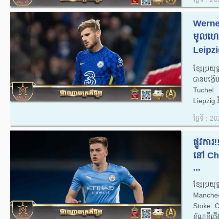
Werner 
មូលហេត
Leipzig
ខ្សែប្រយ
បានបង្ហើប
Tuchel មិ
Liepzig វ
ថ្ងៃទី : 
ផ្លូវការ
នៅ​ Cha
...
ខ្សែ​ប្
Mancheste
Stoke Cit
ខ័ណ្ឌ​ខ្ចី​ជ