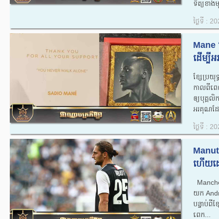
ទិត្យ​ខាង​ម
ថ្ងៃទី : 
Mane ផ្
ដើម្បី​
ខ្សែប្រយុ
កាល​ពី​ពេល
ឲ្យ​បុគ្គលិ
អរគុណ​ដែល
ថ្ងៃទី : 
Manutd
ហើយដោយ
Mancheste
យក Andrie
បន្ទាប់​ពី​ខ
ពេក...