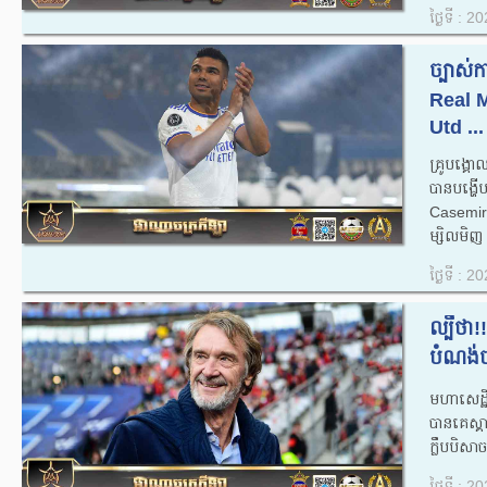
ថ្ងៃទី : 
ច្បាស់​
Real M
Utd ...
គ្រូបង្គ
បានបង្ហើ
Casemiro
ម្សិលមិញ 
ថ្ងៃទី : 
ល្បីថា!
បំណង់​ច
មហាសេដ្ឋី
បាន​គេ​ស្គ
ក្លឹបបិស
ថ្ងៃទី : 