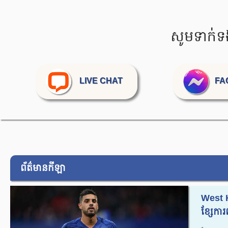
សូមទាក់ទ
LIVE CHAT
FA
ព័ត៌មានកីឡា
West H
ខ្សែការ