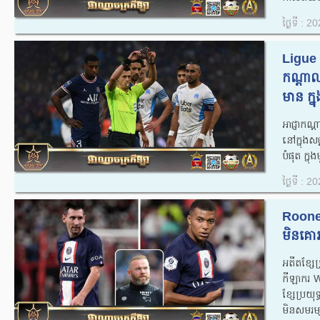
ថ្ងៃទី : 
Ligue 
កណ្ដាល
មាន ក្ន
អាជ្ញាក
នៅក្នុងស
បំផុត ក្ន
ថ្ងៃទី : 
Roone
មិនគោរ
អតីតខ្ស
កីឡាករ 
ខ្សែប្រយ
មិនសមរម