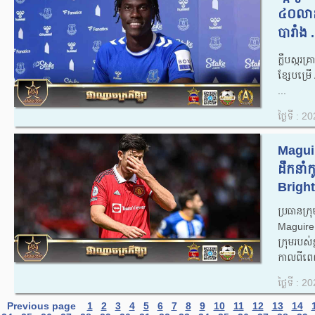
៤០លានអឺ
បារាំង .
ក្លឹប​ស្ករគ
ខ្សែ​បម្រ
...
ថ្ងៃទី : 
Maguire
ដឹកនាំ​កូ
Bright
ប្រធាន​ក
Maguire ត
ក្រុម​របស់
កាល​ពី​ពេ
ថ្ងៃទី : 
Previous page
1
2
3
4
5
6
7
8
9
10
11
12
13
14