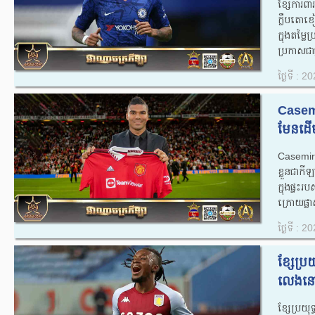
ខ្សែការ
ក្លឹបតោខ
ក្នុង​តម្
ប្រកាស​ជា​ផ
ថ្ងៃទី : 
Casemi
មែន​ដើម
Casemiro 
ខ្លួន​ជា​
ក្នុង​​ផ្ទ
ក្រោយ​ផ្ល
ថ្ងៃទី : 
ខ្សែប្រ
លេង​នៅ​ល
ខ្សែប្រយុ