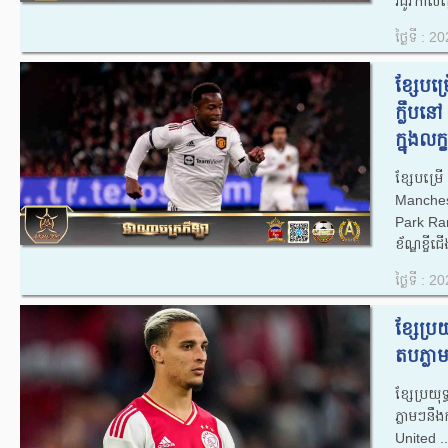
រដូវកាល​ក្
ថ្ងៃទី : 
ខ្សែបម្
ក្លឹប​
ក្នុង​លក្ខ
ខ្សែបម្រើ
Manchest
Park Rang
ខ័ណ្ឌ​ខ្ចី​
ថ្ងៃទី : 
ខ្សែប្រ
តប​ភ្លា
ខ្សែប្រយុ
ភ្លាមៗ​នឹ
United ​​..