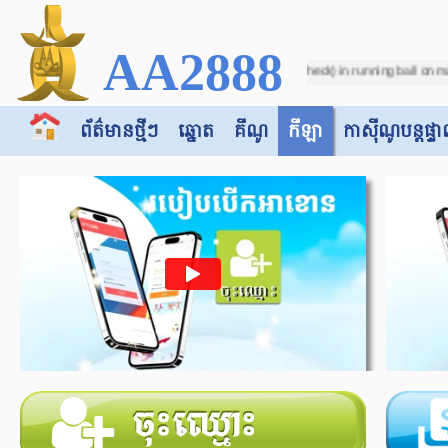
AA2888
cer - Due to incorrect score (VAR Check) in running ball on match between "Botsw
ព័ត៌មានថ្មីៗ
ឆ្នោត
គីណូ
កីឡា
កាស៊ី​​ណូបន្តផ្ទា