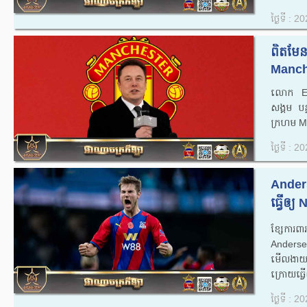
ថ្ងៃទី : 
ពិតមែន
Manche
លោក Elon
សង្គម បន្ទ
ក្រហម Ma
ថ្ងៃទី : 
Anders
ធ្វើ​ឲ្
ខ្សែការពា
Andersen 
មើល​ងាយ
ក្រោយ​ធ្វើ​ឲ
ថ្ងៃទី : 