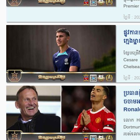
Premier L
ថ្ងៃទី : 
ផ្លូវកា
ក្មេង​ម្
ខ្សែបម្រើ
Cesare C
Chelsea ជា
ថ្ងៃទី : 
ប្រធានក
ចចាមអារ
Ronald
លោក​ Ha
Dortmund 
របស់លោកចង