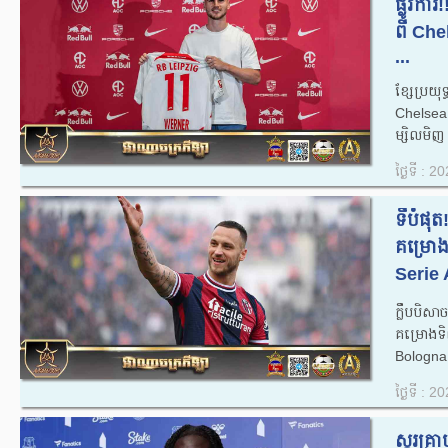
ផ្លូវក
ពី​ Che
...
​ខ្សែប្
Chelsea ត
ម្សិលមិញ 
ថ្ងៃទី : 
ទីបំផុ
គម្រោង​ទ
Serie A
ក្លឹបបិស
គម្រោង​ទិ
Bologna 
ថ្ងៃទី : 
ស្ករគ្