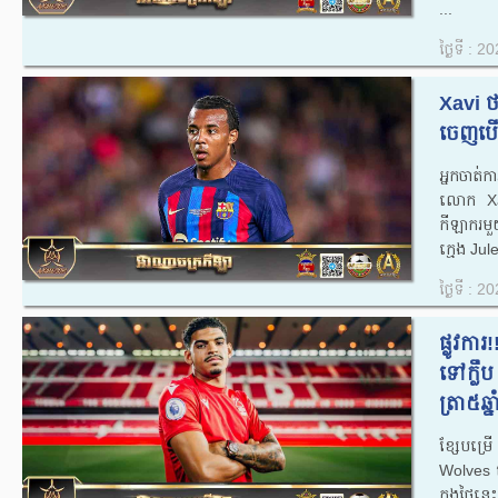
...
ថ្ងៃទី : 
Xavi ថ
ចេញបើ
អ្នកចាត់
លោក Xavi
កីឡាករមួ
ក្មេង Ju
ថ្ងៃទី : 
ផ្លូវកា
ទៅក្លឹ
ត្រា​៥ឆ្នាំ
ខ្សែបម្រើ​
Wolves ទៅ
ក្នុង​ថ្ង