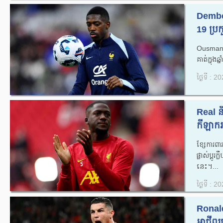
Dembel
19 ប្រកួ
Ousmane 
គាត់ក្នុងឆ្
ថ្ងៃទី : 
Real ន
កីឡាករ
ខ្សែការព
ផ្លាស់ប្តូ
នេះ។...
ថ្ងៃទី : 
Ronald
អាជីពរ