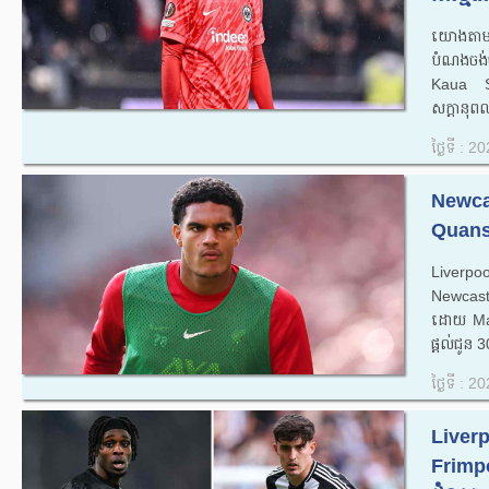
យោងតាម 
បំណងចង់
Kaua S
សក្តានុព
ថ្ងៃទី : 
Newcas
Quansa
Liverpo
Newcast
ដោយ Magp
ផ្តល់ជូន
ថ្ងៃទី : 
Liverp
Frimpo