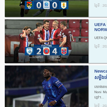
ថ្ងៃទី : 
UEFA 
NORWA
UEFA Q
ថ្ងៃទី : 
Newcas
សម្លឹងម
យោងតាមគ
Noni Mad
ក្តៅ។...
ថ្ងៃទី : 