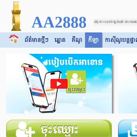
AA2888
 - Due to incorrect score (VAR Check) in running ball on match between "Botswan
ព័ត៌មានថ្មីៗ
ឆ្នោត
គីណូ
កីឡា
កាស៊ី​​ណូបន្តផ្ទា