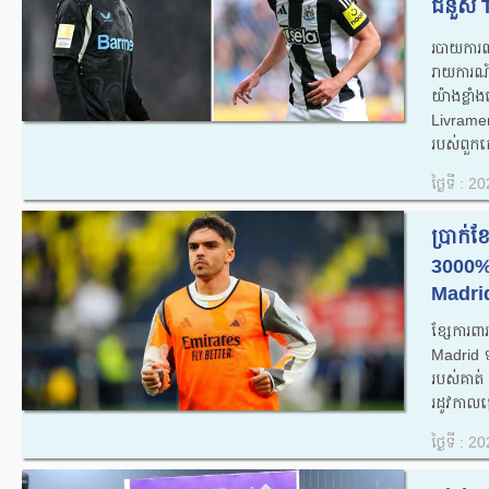
ជំនួស T
របាយការ
រាយការណ៍
យ៉ាងខ្
Livrament
របស់ពួកគ
ថ្ងៃទី : 
ប្រាក់
3000% ក
Madrid
ខ្សែការព
Madrid ទទ
របស់គាត់
រដូវកាលក
ថ្ងៃទី : 