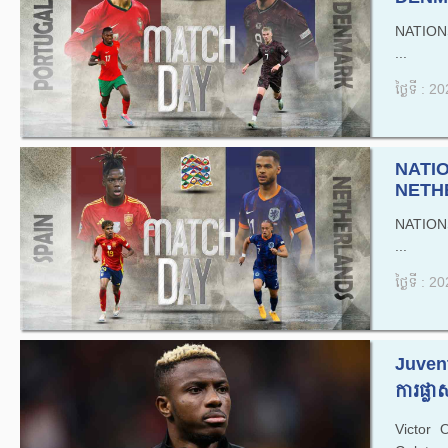
NATION
...
ថ្ងៃទី : 
NATI
NETHE
NATION
...
ថ្ងៃទី : 
Juvent
ការផ្លាស
Victor 