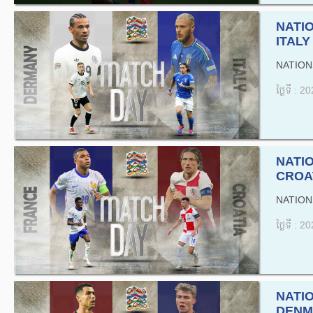
NATI
ITALY 
NATION
ថ្ងៃទី : 
NATI
CROAT
NATION
ថ្ងៃទី : 
NATI
DENMA