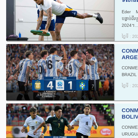
Eder Mi
បន្ទាប់ពី
2024។..
ថ្ងៃទី : 
CONM
ARGEN
CONMEB
BRAZIL .
ថ្ងៃទី : 
CONM
BOLIV
CONME
URUGUA