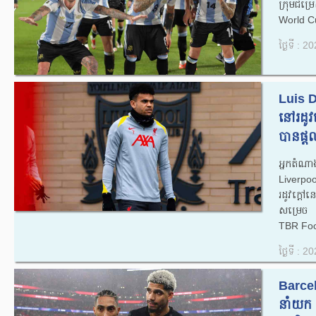
ក្រុម​ជម្
World C
ថ្ងៃទី : 
Luis 
នៅរដូវក្
បានផ្តល
អ្នកតំ
Liverpoo
រដូវក្តៅន
សម្រេច 
TBR Foo
ថ្ងៃទី : 
Barcel
នាំយក 