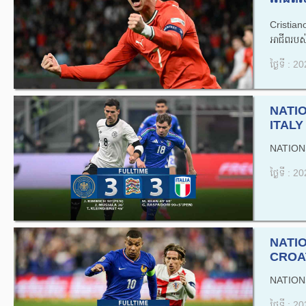
Cristiano
អាជីពរបស់
ថ្ងៃទី : 
NATI
ITALY 
NATION
ថ្ងៃទី : 
NATI
CROAT
NATION
ថ្ងៃទី : 