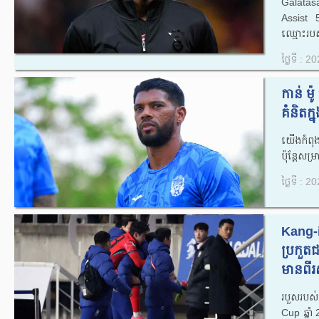
Galatas
Assist 5 
ឈ្មោះរបស់
ថ្ងៃទី : 
កាន់ ម៉
គំនិតក្
យើងកំពុងស
ប៉ុន្តែសម្
ថ្ងៃទី : 
Kang-
ប្រកួត
មានពីរស
របួសរបស់
Cup ឆ្នា