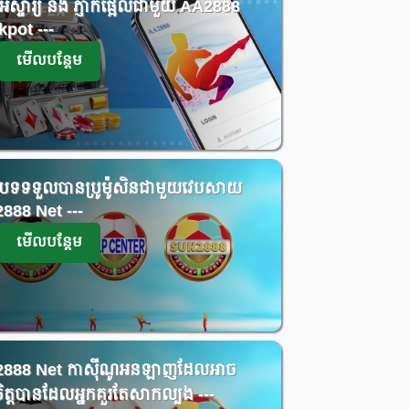
ស្ចារ្យ​ និង ភ្ញាក់ផ្អើលជាមួយ AA2888
kpot ---
មើលបន្តែម
បទទទួលបានប្រូម៉ូសិនជាមួយវេបសាយ
88 Net​​ ---
មើលបន្តែម
888 Net​ កាស៊ីណូអនឡាញដែលអាច
ិត្តបានដែលអ្នកគួរតែសាកល្បង​ ---