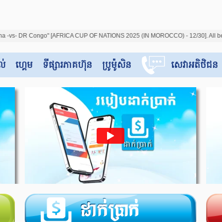
[AFRICA CUP OF NATIONS 2025 (IN MOROCCO) - 12/30]. All bets placed on score [0-4
ល់
ហ្គេម
ទីផ្សារភាគហ៊ុន
ប្រូម៉ូសិន
សេវាអតិថិជន