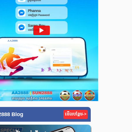
888 Blog
មើលបន្តែម->