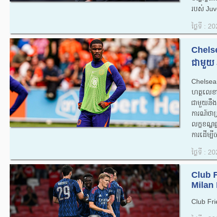
របស់ Juv
ថ្ងៃទី : 
Chelse
ជាមួយ 
Chelsea
ហត្ថលេ
ជាមួយនឹង
ការណ៍ថា
លក្ខខណ្ឌផ្
ការដើម្ប
ថ្ងៃទី : 
Club 
Milan 
Club Fri