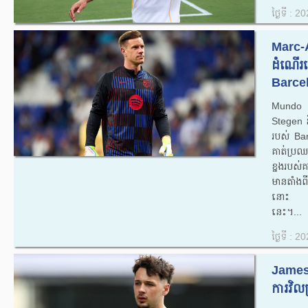
ថ្ងៃទី : 
Marc-
ដំណើរ
Barcel
Mundo D
Stegen 
របស់ Bar
គាត់ប្រឈម
ខ្នងរបស់គ
មានតាំងព
នោះ កំព
នេះ។...
ថ្ងៃទី : 
James
ការវិល