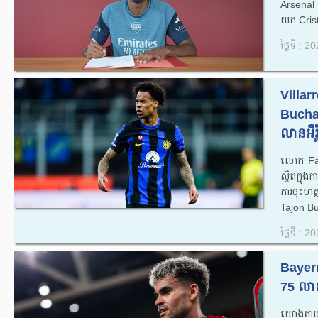
Arsenal បា
យក Crist
ថ្ងៃទី : 
Villar
Buchana
លាន​អឺរ៉ូ
លោក Fab
ស្ថិតក្នុ
ការចុះហត
Tajon B
ថ្ងៃទី : 
Bayer
75 លានអ
យោងតាមស