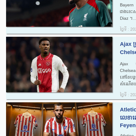
Bayern 
ជាងនេះសម
Diaz ។..
ថ្ងៃទី : 
Ajax ច
Chelse
Ajax បាន
Chelsea ស
នៅតែបន្តប
សំណើតប
ថ្ងៃទី : 
Atleti
លេខាល
Feyeno
Atletic