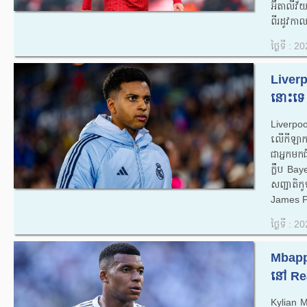
អ៊ីតាលីវ័
ពីរដូវកា
ថ្ងៃទី : 
Liverp
នោះទេ 
Liverpoo
លើកីឡាករ
ជាអ្នកម
ក្លឹប Bay
សញ្ជាតិ
James Pe
ថ្ងៃទី : 
Mbappe 
នៅ Rea
Kylian M