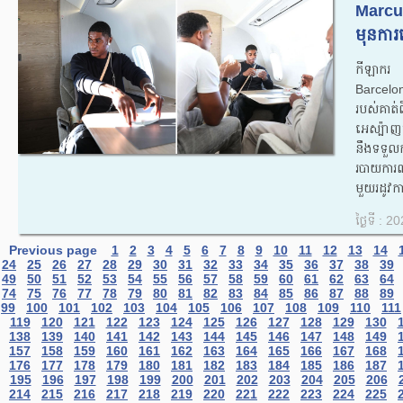
Marcu
មុនការផ
កីឡាករ
Barcelon
របស់គាត
អេស្ប៉ាញ
នឹងទទួលក
របាយការណ
មួយរដូវក
ថ្ងៃទី : 
Previous page
1
2
3
4
5
6
7
8
9
10
11
12
13
14
24
25
26
27
28
29
30
31
32
33
34
35
36
37
38
39
49
50
51
52
53
54
55
56
57
58
59
60
61
62
63
64
74
75
76
77
78
79
80
81
82
83
84
85
86
87
88
89
99
100
101
102
103
104
105
106
107
108
109
110
111
119
120
121
122
123
124
125
126
127
128
129
130
138
139
140
141
142
143
144
145
146
147
148
149
157
158
159
160
161
162
163
164
165
166
167
168
176
177
178
179
180
181
182
183
184
185
186
187
195
196
197
198
199
200
201
202
203
204
205
206
214
215
216
217
218
219
220
221
222
223
224
225