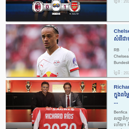
ថ្ងៃទី : 
Chelse
សំដីជា
RB Leip
Chelsea 
Bundesli
ថ្ងៃទី : 
Richar
ក្នុងតម
...
Benfica
សញ្ជាតិកូ
ហើយ។ កិច