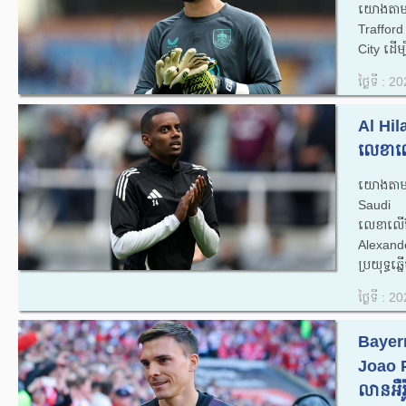
យោងតាម
Traffo
City ដើម្
ថ្ងៃទី : 
Al Hila
លេខាល
យោងតាមស
Saudi P
លេខាលើខ
Alexand
ប្រយុទ្ធឆ្នើ
ថ្ងៃទី : 
Bayern
Joao P
លានអឺរ៉ូ