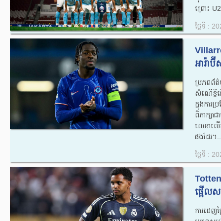
ព្រោះ U2
ថ្ងៃទី : 
Villarr
អារ៉ាប៊
ប្រភពព័ត
សំណើខ្ចី
ក្នុងការប
ពិភាក្សាជ
លេខាលើក
ផងដែរ។..
ថ្ងៃទី : 
Tottenh
ផ្អើលស
ការដេញថ