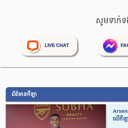
សូមទាក់ទ
LIVE CHAT
FA
ព័ត៌មានកីឡា
Arsena
លើកីឡា