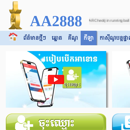
AA2888
er - Due to incorrect score (VAR Check) in running ball on match between "Botsw
ព័ត៌មានថ្មីៗ
ឆ្នោត
គីណូ
កីឡា
កាស៊ី​​ណូបន្តផ្ទា