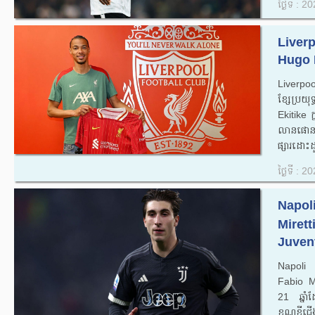
ថ្ងៃទី : 
Liverp
Hugo E
Liverpool 
ខ្សែ​ប្រ
Ekitike ក្
លាន​ផោន ដែ
ផ្សារ​ដោះដូ
ថ្ងៃទី : 
Napoli
Miret
Juvent
Napoli ក
Fabio Mi
21 ឆ្នាំ
ខណ្ឌខ្ចី