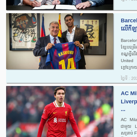
Barcel
លើកីឡ
Barcelona 
ខ្សែ​បម្រ
ខណ្ឌ​ខ្ច
United ដោយ
ក្ដៅ​ក្រោ
ថ្ងៃទី : 
AC Mil
Liverp
...
AC Milan
ជាមួយ Li
សម្រាប់ 