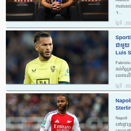
ការពារសញ
។...
ថ្ងៃទី : 
Sporti
ជាមួយ 
Luis S
Fabrizi
ដល់កិច្ច
លេខាលើខ្ស
ថ្ងៃទី : 
Napoli
Sterlin
Napoli កំ
នៅរដូវក
គោលដៅម