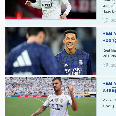
Liverpoo
លេខាលើខ
Hugo Ek
ថ្ងៃទី : 
Real M
Rodríg
Real Mad
ទៅ Elche
ថ្ងៃទី : 
Real M
លានអឺរ
Matteo M
ដាក់តម្ល
។...