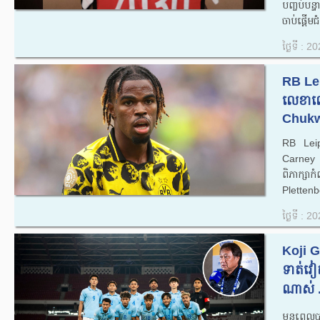
បញ្ចប់បន្
ចាប់ផ្តើមជំ
ថ្ងៃទី : 
RB Lei
លេខាលើ
Chukw
RB Leipzi
Carney
ពិភាក្ស
Plettenb
ថ្ងៃទី : 
Koji G
ទាត់​វៀ
ណាស់ .
មុនពេលបា