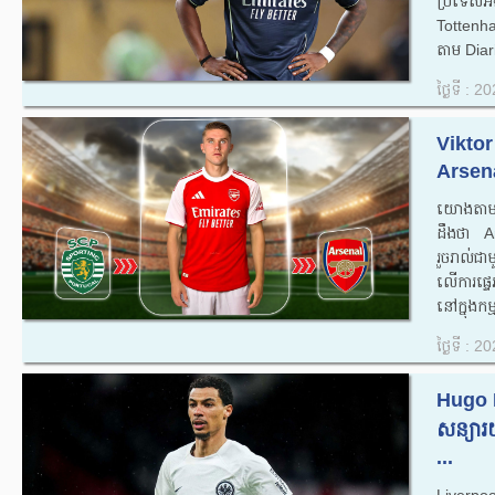
ប្រទេសអង់
Tottenh
តាម Diar
ថ្ងៃទី : 
Vikto
Arsena
យោងតា
ដឹងថា Ar
រួចរាល់
លើការផ្ទ
នៅក្នុងកម្
ថ្ងៃទី : 
Hugo E
សន្យារ
...