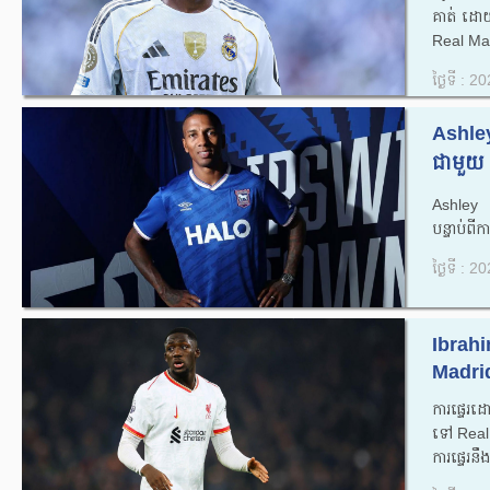
គាត់ ដោយ
Real Ma
ថ្ងៃទី : 
Ashley
ជាមួយ 
Ashley 
បន្ទាប់ព
ថ្ងៃទី : 
Ibrah
Madrid
ការ​ផ្ទេរ
ទៅ Real 
ការផ្ទេរ