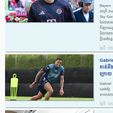
Bayern 
បម្រើ J
Sky Ger
ដែល​មាន​
កីឡាករ​អន
និយាយ​ថា​មិ
ក្លឹប​អង់
ថ្ងៃទី : 
Gabrie
គាត់នឹ
ក្រោយ .
Gabriel
លេងឱ្យ 
ខកខានការ
ថ្ងៃទី : 