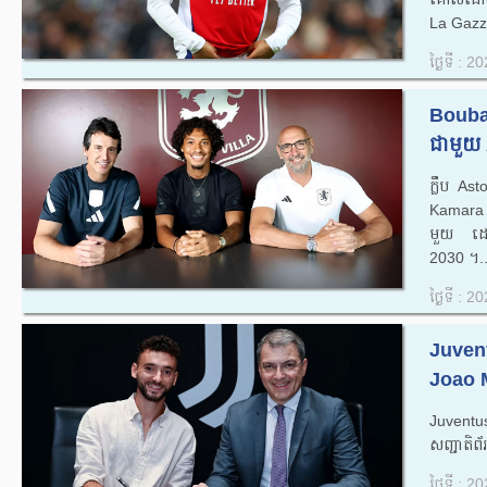
La Gazze
ថ្ងៃទី : 
Boubac
ជាមួយ 
ក្លឹប As
Kamara ប
មួយ ដោយប
2030 ។..
ថ្ងៃទី : 
Juvent
Joao M
Juventus
សញ្ជាតិព័
ថ្ងៃទី : 