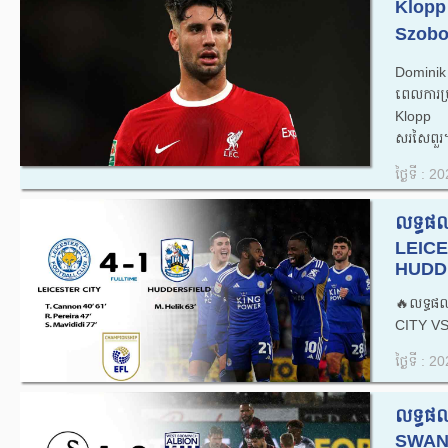
Klopp 
Szobos
Dominik
ពេលការ
Klopp បា
សរសៃពួរ។
ថ្ងៃទី : 
លទ្ធផ
LEICE
HUDDE
🔥លទ្ធផ
CITY V
ថ្ងៃទី : 
លទ្ធផ
SWAN