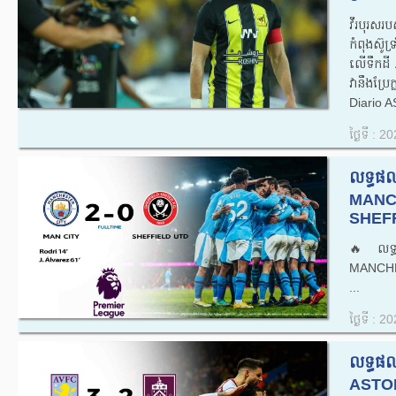
វីរបុរស
កំពុងស៊ូទ្
លើទឹកដី A
វា​នឹង​ប្រ
Diario A
ថ្ងៃទី : 
លទ្ធផល
MANC
SHEFF
🔥លទ្ធ
MANCHE
...
ថ្ងៃទី : 
លទ្ធផល
ASTON