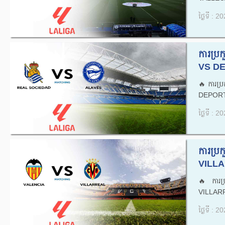
ថ្ងៃទី : 
ការប្
VS DE
🔥ការប
DEPORT
ថ្ងៃទី : 
ការប្
VILLA
🔥ការ
VILLARR
ថ្ងៃទី : 