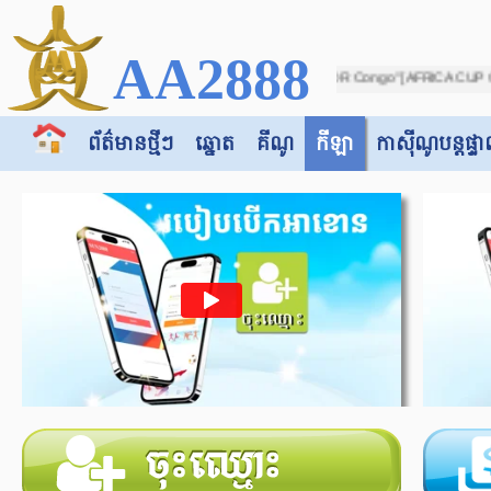
AA2888
all on match between "Botswana -vs- DR Congo" [AFRICA CUP OF NATIONS 2025 (IN MO
ព័ត៌មានថ្មីៗ
ឆ្នោត
គីណូ
កីឡា
កាស៊ី​​ណូបន្តផ្ទា