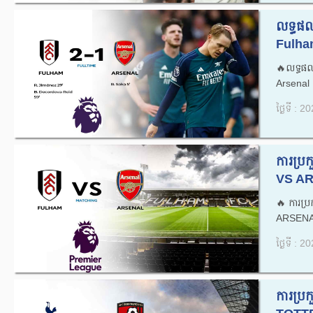
លទ្ធផល
Fulham
🔥លទ្ធផ
Arsenal .
ថ្ងៃទី : 
ការប្
VS AR
🔥ការប
ARSENAL
ថ្ងៃទី : 
ការប្រ