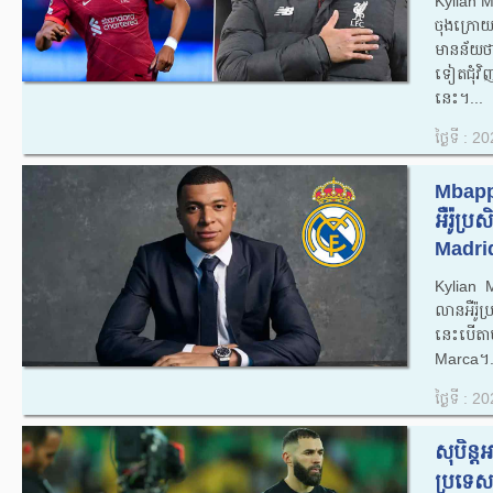
Kylian 
ចុងក្រោ
មានន័យថា
ទៀតជុំវិញ
នេះ។...
ថ្ងៃទី : 
Mbappe
អឺរ៉ូប
Madrid
Kylian M
លាន​អឺរ៉
នេះ​បើ​ត
Marca។.
ថ្ងៃទី : 
សុបិន្
ប្រទេសអ