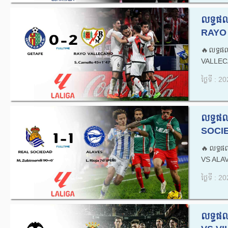
លទ្ធផ
RAYO 
🔥លទ្ធផ
VALLECA
ថ្ងៃទី : 
លទ្ធផ
SOCIE
🔥លទ្ធផ
VS ALAV
ថ្ងៃទី : 
លទ្ធផ