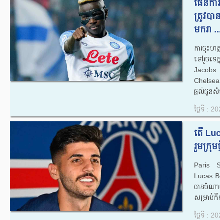
ផែនកា
ត្រូវប
មករា ..
ការចុះហ
ទៅរួចទេក
Jacobs
Chelsea
ផ្តល់ជូ
ថ្ងៃទី : 
តើ Lu
រួមក្រុ
Paris S
Lucas Be
បានចំណា
សម្រាប់កី
ថ្ងៃទី : 