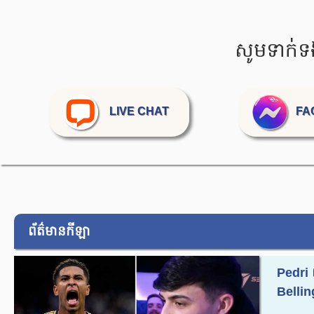
សូមទាក់ទ
LIVE CHAT
FA
ព័ត៌មានកីឡា
Pedri
Belling