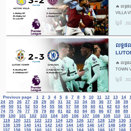
🔥លទ្ធផ
VILLA V
ថ្ងៃទី : 
លទ្ធផល
LUTON
🔥លទ្ធផ
TOWN V
ថ្ងៃទី : 
Previous page
1
2
3
4
5
6
7
8
9
10
11
12
13
14
24
25
26
27
28
29
30
31
32
33
34
35
36
37
38
39
49
50
51
52
53
54
55
56
57
58
59
60
61
62
63
64
74
75
76
77
78
79
80
81
82
83
84
85
86
87
88
89
99
100
101
102
103
104
105
106
107
108
109
110
111
119
120
121
122
123
124
125
126
127
128
129
130
138
139
140
141
142
143
144
145
146
147
148
149
157
158
159
160
161
162
163
164
165
166
167
168