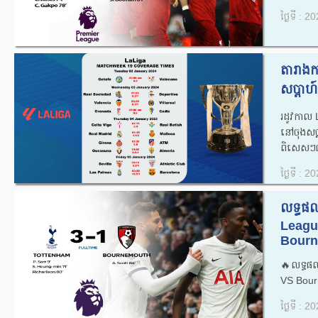
ថ្ងៃទី : 
តារាងកា
សប្ដាហ៍
រដូវកាល
នៅចុងសប
ពិសេសៗជា
ថ្ងៃទី : 
លទ្ធផល
Leagu
Bourn
🔥លទ្ធផ
VS Bour
ថ្ងៃទី : 