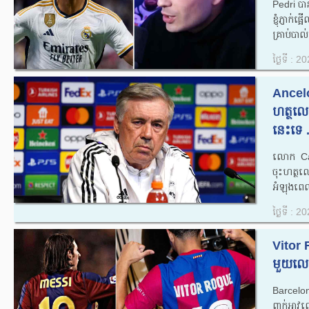
Pedri បាន
ខ្ញុំភ្ញា
គ្រាប់បាល
ថ្ងៃទី : 
Ancelo
ហត្ថលេខ
នេះទេ .
លោក Carl
ចុះហត្ថលេ
អំឡុងពេល
ថ្ងៃទី : 
Vitor 
មួយលេខ
Barcel
ពាក់អាវ