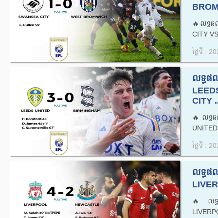
BROMW
🔥លទ្ធផ
CITY V
ថ្ងៃទី : 
លទ្ធផ
LEED
CITY .
🔥លទ្ធ
UNITED
ថ្ងៃទី : 
លទ្ធផល
LIVER
🔥លទ្ធ
LIVERP