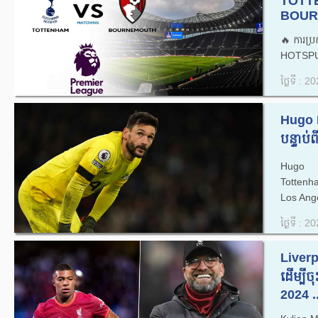
TOTT
BOUR
🔥ការប
HOTSPU
ថ្ងៃទី : 
Hugo 
បន្ទាប់
Hugo Ll
Tottenham
Los Ang
ថ្ងៃទី : 
Liverp
ដើម្បី
2024 ..