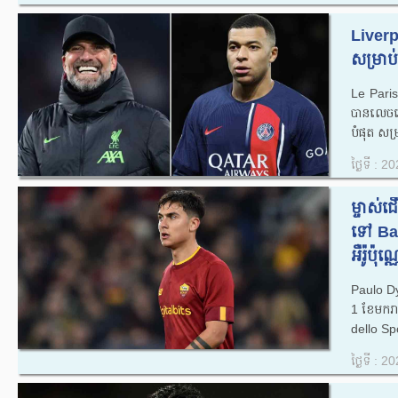
Liverpoo
សម្រាប់
Le Pari
បានលេចចេ
បំផុត សម
ថ្ងៃទី : 
ម្ចាស់
ទៅ Bar
អឺរ៉ូប៉ុណ
Paulo Dyb
1 ខែមករ
dello Sp
ថ្ងៃទី : 