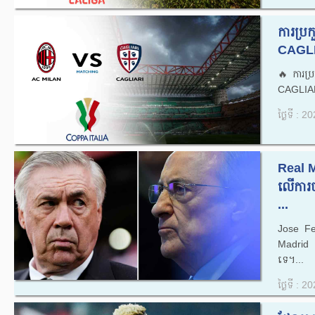
ការប្រ
CAGLI
🔥ការប
CAGLIAR
ថ្ងៃទី : 
Real M
លើការច
...
Jose Fe
Madrid ន
ទេ។...
ថ្ងៃទី : 