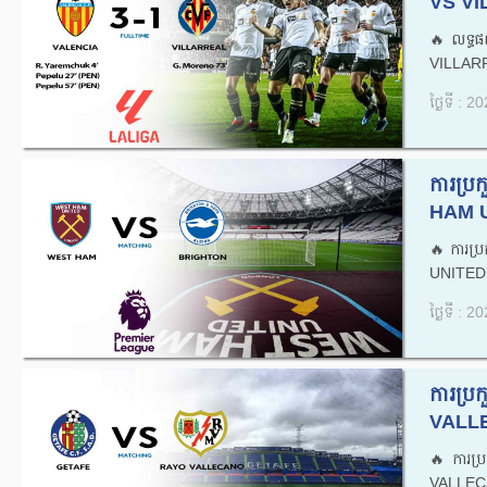
VS VI
🔥លទ្ធ
VILLARR
ថ្ងៃទី : 
ការប្
HAM U
🔥ការប
UNITED
ថ្ងៃទី : 
ការប្
VALLE
🔥ការប
VALLECA