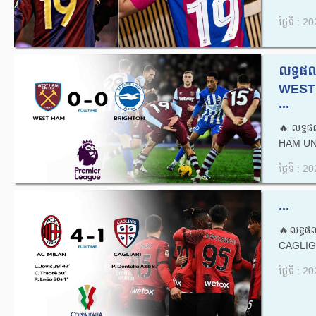
ថ្ងៃទី : 
លទ្ធផល
WEST
...
🔥លទ្ធផ
HAM UN
ថ្ងៃទី : 
...
🔥លទ្ធផ
CAGLIGA
ថ្ងៃទី : 