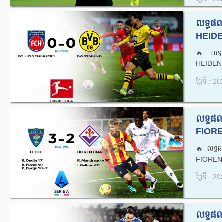
លទ្ធផល
HEIDE
🔥លទ្ធ
HEIDEN
ថ្ងៃទី : 
លទ្ធផ
FIORE
🔥លទ្ធ
FIORENT
ថ្ងៃទី : 
លទ្ធផល