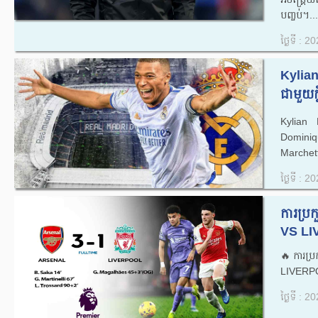
បញ្ចប់។...
ថ្ងៃទី : 
Kylian
ជាមួយក
Kylian 
Dominiq
Marchet
ថ្ងៃទី : 
ការប្
VS LI
🔥ការប្
LIVERPO
ថ្ងៃទី : 