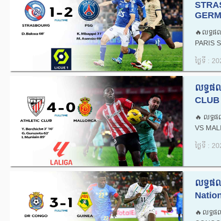
STRA
GERMA
🔥លទ្ធផ
PARIS S
ថ្ងៃទី : 
លទ្ធផ
CLUB 
🔥លទ្ធផ
VS MAL
ថ្ងៃទី : 
លទ្ធផល
Natio
🔥លទ្ធផ