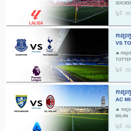
SOCIEDA
ថ្ងៃទី : 
ការប្
VS T
🔥ការប្
TOTTEN
ថ្ងៃទី : 
ការប្
AC MI
🔥ការប
MILAN ..
ថ្ងៃទី : 