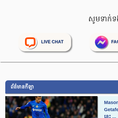
សូមទាក់ទ
LIVE CHAT
FA
ព័ត៌មានកីឡា
Mason 
Getafe
នេះ ...