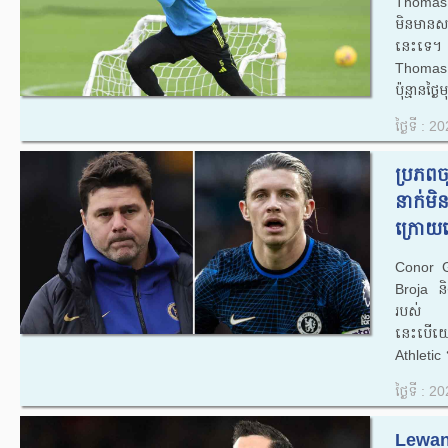
Thomas 
មិនមានសម្
នេះទេ។ 
Thomas 
ប៉ុន្មានថ្ង
ថ្ងៃទី : 
ប្រភពច
នាក់មិ
ក្រោយទ
Conor G
Broja ន
របស់ 
នេះបើយ
Athletic 
ថ្ងៃទី : 
Lewand