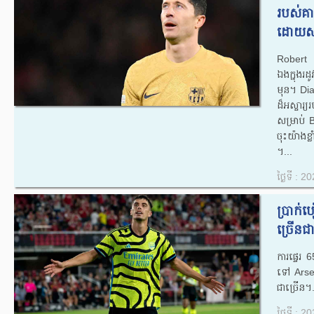
របស់គា
ដោយសារ
Robert L
ឯង​ក្នុង​រដូ
មុន។ Diari
ដ៏អស្ចារ្
សម្រាប់ Ba
ចុះយ៉ាងខ្
។...
ថ្ងៃទី : 
ប្រាក់
ច្រើនជ
ការផ្ទេ
ទៅ Arsen
ជាច្រើន។.
ថ្ងៃទី : 