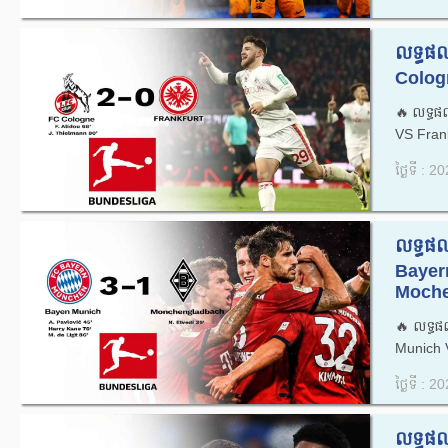
លទ្ធផល
Cologn
🔥លទ្ធផ
VS Frank
ថ្ងៃទី : 
លទ្ធផល
Bayer
Moche
🔥លទ្ធផ
Munich 
ថ្ងៃទី : 
លទ្ធផល