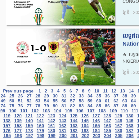
CONGO 
ថ្ងៃទី : 
លទ្ធផល
Natio
🔥លទ្ធផ
NIGERIA
ថ្ងៃទី : 
Previous page
1
2
3
4
5
6
7
8
9
10
11
12
13
14
24
25
26
27
28
29
30
31
32
33
34
35
36
37
38
39
49
50
51
52
53
54
55
56
57
58
59
60
61
62
63
64
74
75
76
77
78
79
80
81
82
83
84
85
86
87
88
89
99
100
101
102
103
104
105
106
107
108
109
110
111
119
120
121
122
123
124
125
126
127
128
129
130
138
139
140
141
142
143
144
145
146
147
148
149
157
158
159
160
161
162
163
164
165
166
167
168
176
177
178
179
180
181
182
183
184
185
186
187
195
196
197
198
199
200
201
202
203
204
205
206