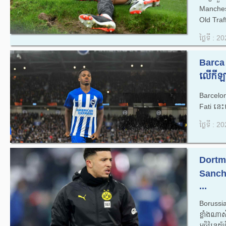
Manches
Old Traf
ថ្ងៃទី : 
Barca ប
លើកីឡា
Barcelon
Fati នេ
ថ្ងៃទី : 
Dortmu
Sancho
...
Borussi
ខ្លាំងណា
អចិន្ត្រ