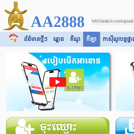
AA2888
 - Soccer - Due to incorrect score (VAR Check) in running ball on match between
ព័ត៌មានថ្មីៗ
ឆ្នោត
គីណូ
កីឡា
កាស៊ី​​ណូបន្តផ្ទា