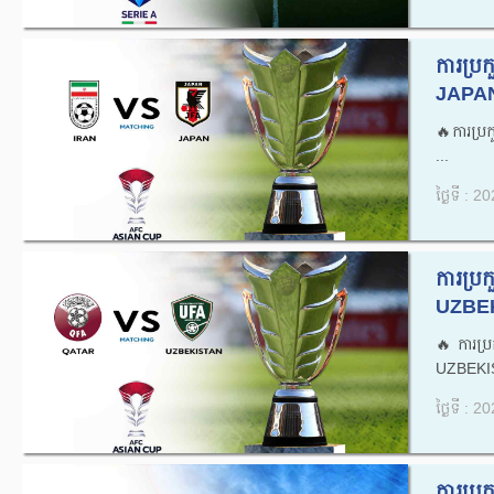
ការប្
JAPAN
🔥ការប្
...
ថ្ងៃទី : 
ការប្
UZBEK
🔥ការប
UZBEKIS
ថ្ងៃទី : 
ការប្