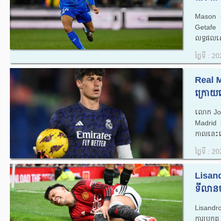
Mason G
Getafe ន
លទ្ធផលស្
ថ្ងៃទី : 
Real M
ក្រោយ
លោក Jor
Madrid ន
កាលនេះទ
ថ្ងៃទី : 
Lisandr
ទីលាន​ប
Lisandro 
ការ​ប្