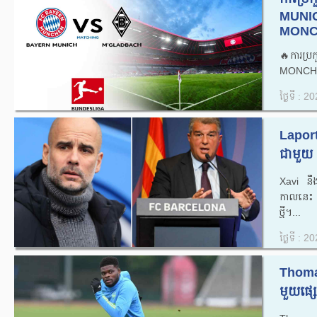
MUNI
MONC
🔥ការប្
MONCHE
ថ្ងៃទី : 
Laport
ជាមួយ P
Xavi នឹ
កាលនេះ ហ
ថ្មី។...
ថ្ងៃទី : 
Thomas 
មួយ​ផ្ស