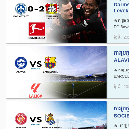
Darms
Leveku
🔥លទ្ធផ
FC Baye
ថ្ងៃទី : 
ការប្
ALAVE
🔥ការប្
BARCEL
ថ្ងៃទី : 
ការប្
SOCIE
🔥ការប