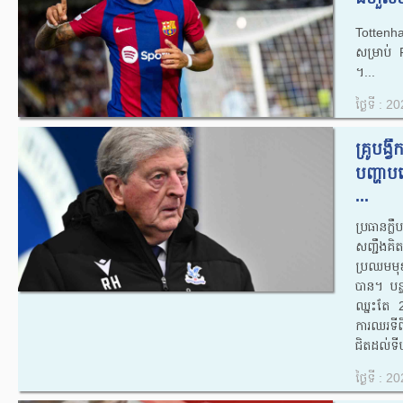
Totten
សម្រាប់
។...
ថ្ងៃទី : 
គ្រូបង
បញ្ហាប
...
ប្រធានក្
សញ្ជឹងគិត
ប្រឈមមុខន
បាន។ បន្
ឈ្នះតែ 
ការឈរទី
ជិតដល់ទី
ថ្ងៃទី : 