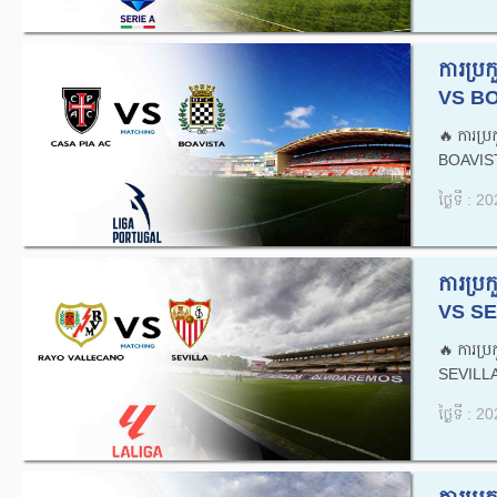
ការប្រ
VS BO
🔥ការប្
BOAVIST
ថ្ងៃទី : 
ការប្
VS SE
🔥ការប
SEVILLA 
ថ្ងៃទី : 