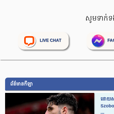
សូមទាក់ទ
LIVE CHAT
FA
ព័ត៌មានកីឡា
ដោយសារ
Szobosz
...