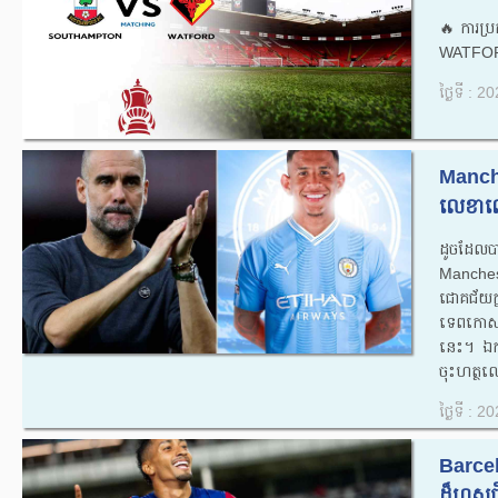
🔥ការប
WATFOR
ថ្ងៃទី : 
Manche
លេខាលើ
ដូចដែល
Manches
ជោគជ័យក្
ទេពកោសល
នេះ។ ឯកសា
ចុះហត្ថលេ
ថ្ងៃទី : 
Barcel
ដ៏ហួសច