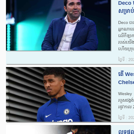
Deco ប
សម្រាប់រ
Deco បាន
អ្នកណា
លើកីឡាករ
របស់យើង
ហើយក្រុម
ថ្ងៃទី : 
តើ We
Chelse
Wesley 
របួសជង្គង
រដូវកាល
ថ្ងៃទី : 
លទ្ធផ