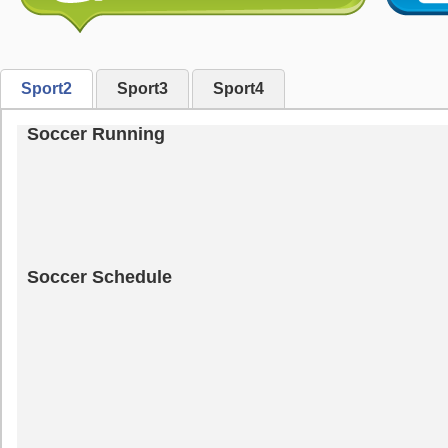
Sport2
Sport3
Sport4