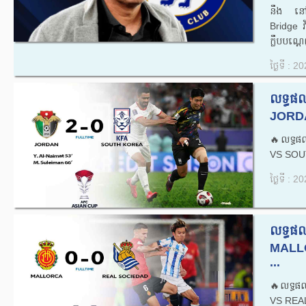
នឹង នៅ
Bridge វ
ក្លឹបបណ្
ថ្ងៃទី : 
លទ្ធផ
JORDA
🔥លទ្ធផ
VS SOU
ថ្ងៃទី : 
លទ្ធផល
MALL
...
🔥លទ្ធផ
VS REAL