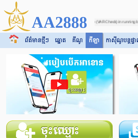
AA2888
ts3 - Soccer - Due to incorrect score (VAR Check) in running ball on match betw
ព័ត៌មានថ្មីៗ
ឆ្នោត
គីណូ
កីឡា
កាស៊ី​​ណូបន្តផ្ទា