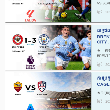
VS SEVI
ថ្ងៃទី : 
លទ្ធផល
BREN
CITY .
🔥លទ្ធ
BRENTF
ថ្ងៃទី : 
ការប្រ
CAGLI
🔥ការប្រ
ថ្ងៃទី : 