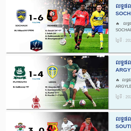
លទ្ធផ
SOCHA
🔥លទ្ធ
SOCHAU
ថ្ងៃទី : 
លទ្ធផ
ARGYL
🔥លទ្ធ
ARGYLE
ថ្ងៃទី : 
លទ្ធផល
SOUT