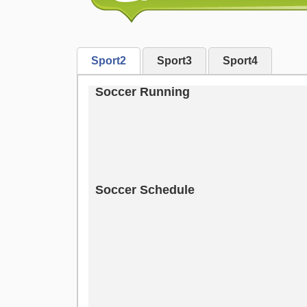
Sport2
Sport3
Sport4