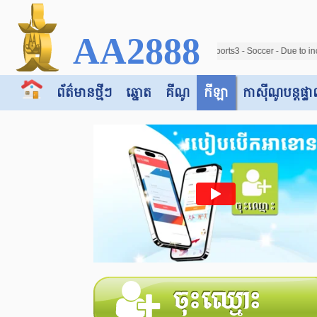
AA2888
 aa2888 Cambodia
2025-12-31 03:35:28 Sports3 - Soccer - Due to incorrect score (V
ព័ត៌មានថ្មីៗ
ឆ្នោត
គីណូ
កីឡា
កាស៊ី​​ណូបន្តផ្ទា