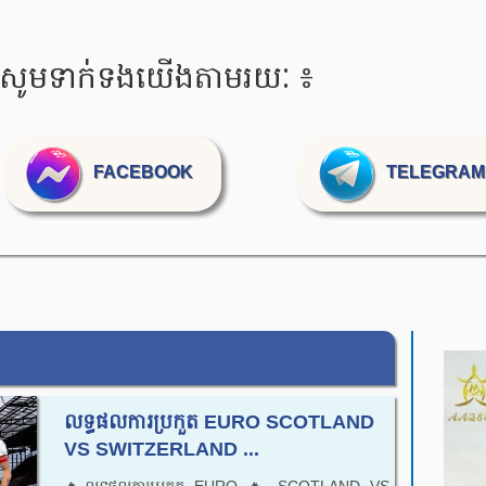
សូមទាក់ទងយើងតាមរយៈ​ ៖
FACEBOOK
TELEGRAM
លទ្ធផលការប្រកួត EURO SCOTLAND
VS SWITZERLAND ...