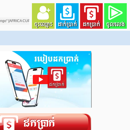
 OF NATIONS 2025 (IN MOROCCO) - 12/30]. All bets placed on score [0-4] from 03:
ចុះឈ្មោះ
ដាក់ប្រាក់
ដកប្រាក់
ចូលលេង