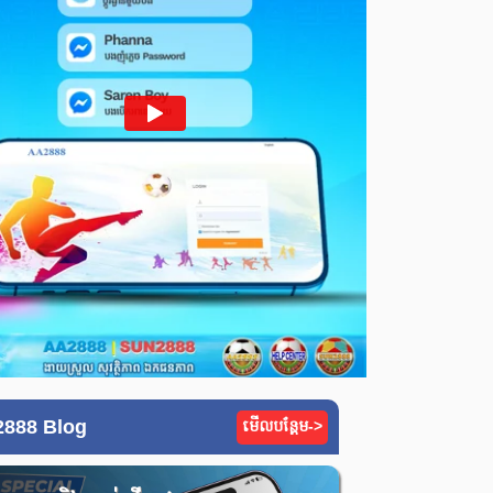
888 Blog
មើលបន្តែម->