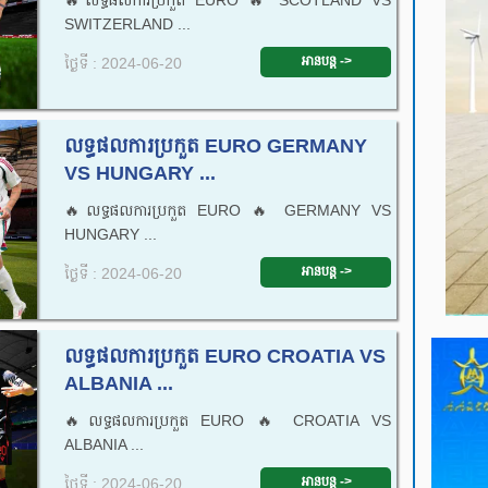
🔥លទ្ធផលការប្រកួត EURO 🔥 SCOTLAND VS
SWITZERLAND ...
អានបន្ត ->
ថ្ងៃទី : 2024-06-20
លទ្ធផលការប្រកួត EURO GERMANY
VS HUNGARY ...
🔥លទ្ធផលការប្រកួត EURO 🔥 GERMANY VS
HUNGARY ...
អានបន្ត ->
ថ្ងៃទី : 2024-06-20
លទ្ធផលការប្រកួត EURO CROATIA VS
ALBANIA ...
🔥លទ្ធផលការប្រកួត EURO 🔥 CROATIA VS
ALBANIA ...
អានបន្ត ->
ថ្ងៃទី : 2024-06-20