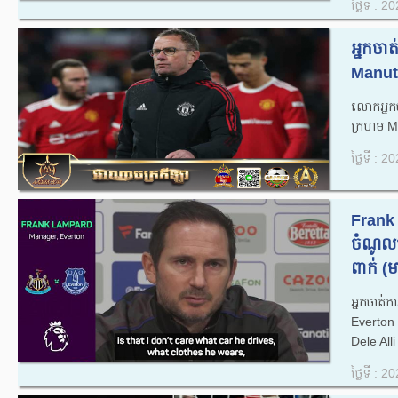
ថ្ងៃទី : 
អ្នកចា
Manutd 
លោក​អ្ន
ក្រហម M
ថ្ងៃទី : 
Frank 
ចំណូលថ
ពាក់ (ម
អ្នកចាត់
Everton 
Dele Alli 
ថ្ងៃទី : 