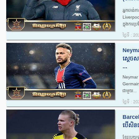
អ្នកចាត
Liverpoo
ក្នុង​ការ
ថ្ងៃទី : 
Neymar
ស្តេចស
...
Neymar ខ្
Germain
ជាមួយ...
ថ្ងៃទី : 
Barcel
បើសិនជ
ខ្សែប្រយុ