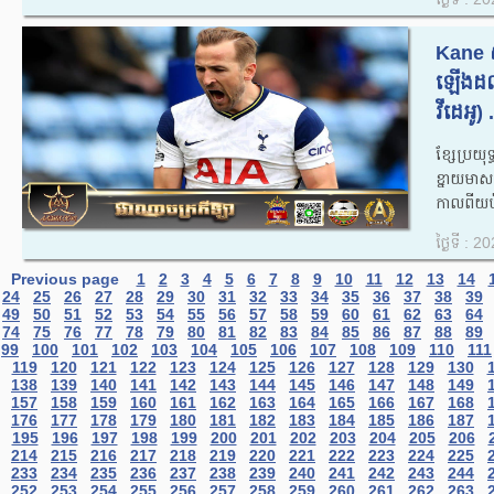
Kane 
ឡើងដល់
វីដេអូ) .
ខ្សែប្រយុ
ខ្នាយមា
កាលពីយប
ថ្ងៃទី : 
Previous page
1
2
3
4
5
6
7
8
9
10
11
12
13
14
24
25
26
27
28
29
30
31
32
33
34
35
36
37
38
39
49
50
51
52
53
54
55
56
57
58
59
60
61
62
63
64
74
75
76
77
78
79
80
81
82
83
84
85
86
87
88
89
99
100
101
102
103
104
105
106
107
108
109
110
111
119
120
121
122
123
124
125
126
127
128
129
130
138
139
140
141
142
143
144
145
146
147
148
149
157
158
159
160
161
162
163
164
165
166
167
168
176
177
178
179
180
181
182
183
184
185
186
187
195
196
197
198
199
200
201
202
203
204
205
206
214
215
216
217
218
219
220
221
222
223
224
225
233
234
235
236
237
238
239
240
241
242
243
244
252
253
254
255
256
257
258
259
260
261
262
263