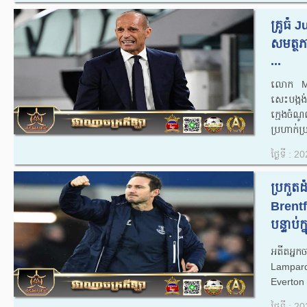
គ្រូធំ
សមត្ថភ
...
លោក​ Ma
សេះបង្ក
ក្មេងចំណ
ប្រហាក់ប
ថ្ងៃទី : 
ប្រកួត
Brentf
បន្ទាប់
អតីតអ្ន
Lampard 
Everton ប
ថ្ងៃទី : 