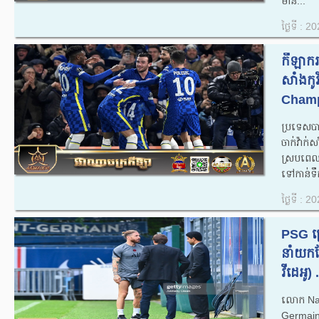
មាន...
ថ្ងៃទី : 
កីឡាករ
សាំងកូវ
Champ
ប្រទេសបា
ចាក់វ៉ាក
ស្របពេលដ
ទៅកាន់ទឹក
ថ្ងៃទី : 
PSG គ
នាំយកខ
វីដេអូ) .
លោក Nasse
Germain 