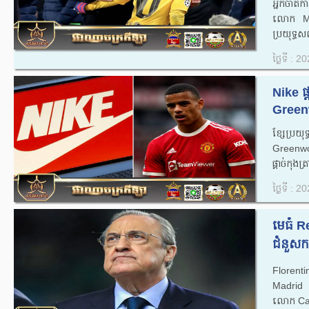
អ្នកចាត់
លោក​ Ma
ប្រយុទ្ធសញ
ថ្ងៃទី : 
Nike ផ
Green
ខ្សែប្រ
Greenwoo
ផ្តាច់កុងត្រ
ថ្ងៃទី : 
មេធំ R
ជំនួសកន
Florent
Madrid កំ
លោក Carlo