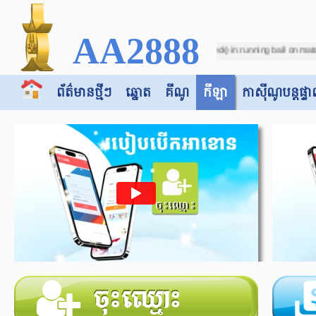
AA2888
Due to incorrect score (VAR Check) in running ball on match between "Botswana -
ព័ត៌មានថ្មីៗ
ឆ្នោត
គីណូ
កីឡា
កាស៊ី​​ណូបន្តផ្ទា