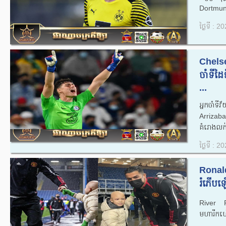
Dortmund
ថ្ងៃទី : 
Chelse
ចាំទីដៃ
...
អ្នកចាំ
Arrizabal
គំរោងលក់
ថ្ងៃទី : 
Ronald
រំភើបឡ
River Rh
មហារីកហ