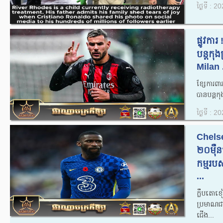
ថ្ងៃទី : 
ផ្លូវក
បន្តកុង
Milan .
ខ្សែការព
បានបន្តកុ
ថ្ងៃទី : 
Chelse
២០ម៉ឺន
កម្មរប
...
ក្លឹបតោ
ប្រមាណជ
ជើង...