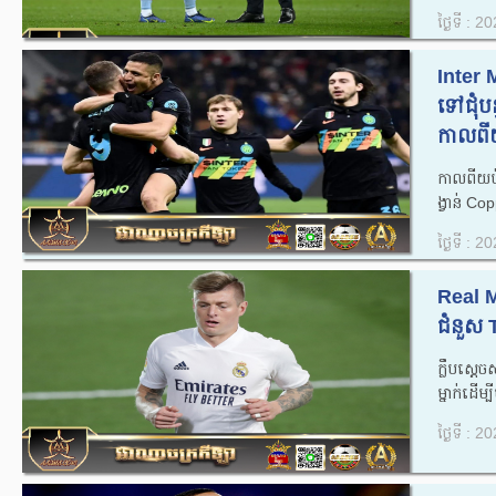
ថ្ងៃទី : 
Inter
ទៅជុំបន
កាលពីយ
កាលពីយប់
ង្វាន់ C
ថ្ងៃទី : 
Real M
ជំនួស 
ក្លឹបសេ្
ម្នាក់ដើម
ថ្ងៃទី : 