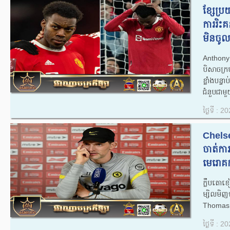
ខ្សែប្រ
ការរិះគ
មិនចូល 
​Anthony
បិសាចក្
ខ្លាំងបន្ទ
ជំនួបជាមួ
ថ្ងៃទី : 
Chelse
ចាត់កា
មេរោគកូ
ក្លឹបតោ
ម្សិលមិញ
Thomas T
ថ្ងៃទី : 