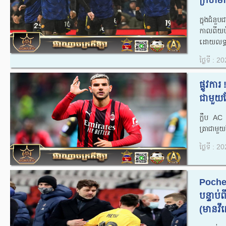
ក្រហមក
ក្នុងជំន
កាលពីយប់
ដោយលទ្ធ
ថ្ងៃទី : 
ផ្លូវការ
ជាមួយខ្
ក្លឹប AC
ត្រាជាមួយ
ថ្ងៃទី : 
Poche
បន្ទាប
(មានវីដេ