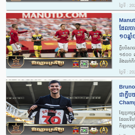
ថ្ងៃទី : 
Manut
ដែលចា
១០ឆ្នាំ
ក្លឹបបិ
១៥០០ លាន
និងលក់កី
ថ្ងៃទី : 
Bruno 
ជាក្លឹ
Champ
ខ្សែប្រយ
ដែលទើបត
កីឡាករក្