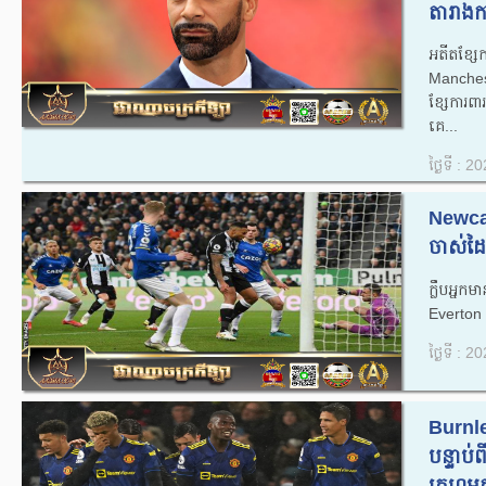
តារាងក
អតីតខ្ស
Manches
ខ្សែការព
គេ...
ថ្ងៃទី : 
Newcas
ចាស់ដៃក
ក្លឹបអ្ន
Everton 
ថ្ងៃទី : 
Burnle
បន្ទាប់