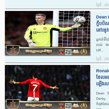
ថ្ងៃទី : 
Dean 
ក្លឹបប
នៅរដូវ
អ្នកចាំ
របស់ Ma
នៅ...
ថ្ងៃទី : 
Ronald
ដែលអន
ឡើងរបស
Dean Sa
Derby,
កំពុងតែ