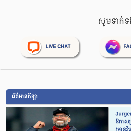
សូមទាក់ទ
LIVE CHAT
FA
ព័ត៌មានកីឡា
Jurge
ឱកាសប
(មានវីដេ