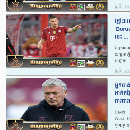
ថ្ងៃទី : 
ក្តៅៗ!
​ Boru
នេះ ...
ខ្សែការព
យក្សអាឡ
ចេញនា...
ថ្ងៃទី : 
អ្នកចា
ដាក់តម
ការពារក
David M
West Ha
កូនក្រុមខ្