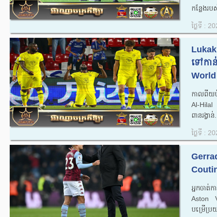
កន្លែងរបស
ថ្ងៃទី : 
Lukaku
ទៅកាន់វគ
World 
កាលពីយប់
Al-Hila
ពានរង្វាន់.
ថ្ងៃទី : 
Gerrad
Coutin
អ្នកចាត់
Aston Vi
បម្រើប្រយ