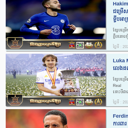
Hakim 
ជម្រើសជ
ទ្វីបអាហ្
ខ្សែបម្រ
ក្លឹបតោខៀ
ថ្ងៃទី : 
Luka 
លេងដល់វ
ខ្សែបម្រ
Real Ma
ទោះបីជាគ
ថ្ងៃទី : 
Ferdin
ការពារ 