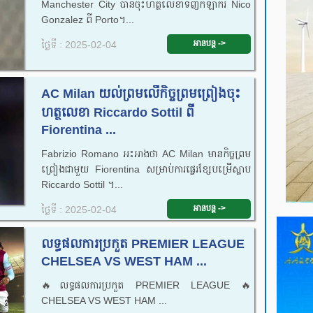
Manchester City បាន​ចុះ​ហត្ថលេខា​ទិញ​កីឡាករ Nico
Gonzalez ពី Porto។...
អានបន្ត ->
ថ្ងៃទី : 2025-02-04
AC Milan យល់ព្រមលើកិច្ចព្រមព្រៀងចុះ
ហត្ថលេខា Riccardo Sottil ពី
Fiorentina ...
Fabrizio Romano អះអាងថា AC Milan មានកិច្ចព្រម
ព្រៀងជាមួយ Fiorentina សម្រាប់ការផ្ទេរខ្សែបម្រើស្លាប
Riccardo Sottil ។...
អានបន្ត ->
ថ្ងៃទី : 2025-02-04
លទ្ធផលការប្រកួត PREMIER LEAGUE
CHELSEA VS WEST HAM ...
🔥លទ្ធផលការប្រកួត PREMIER LEAGUE 🔥
CHELSEA VS WEST HAM ...