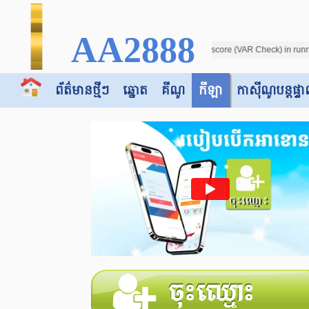
AA2888
8 Sports3 - Soccer - Due to incorrect score (VAR Check) in running ball on match
ព័ត៌មានថ្មីៗ
ឆ្នោត
គីណូ
កីឡា
កាស៊ី​​ណូបន្តផ្ទា