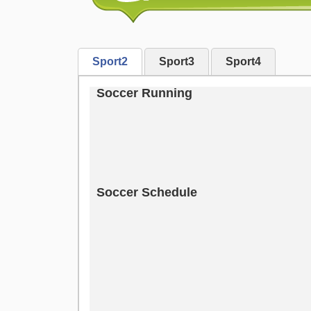
Sport2
Sport3
Sport4