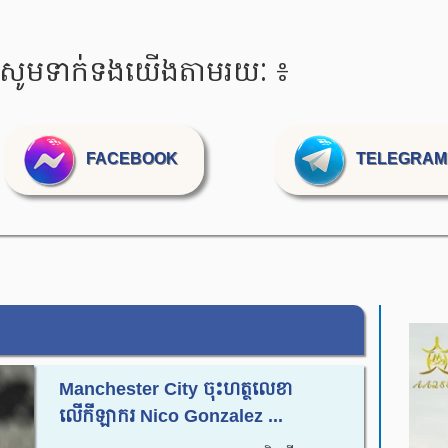
សូមទាក់ទងយើងតាមរយៈ​ ៖
FACEBOOK
TELEGRAM
Manchester City ចុះហត្ថលេខា
លើកីឡាករ Nico Gonzalez ...