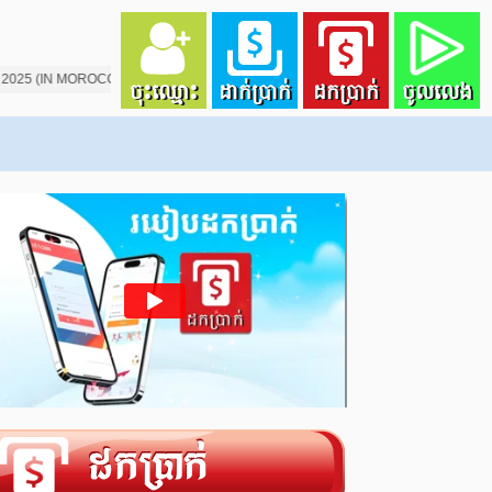
/30]. All bets placed on score [0-4] from 03:26:00 03:28:00 are considered REFU
ចុះឈ្មោះ
ដាក់ប្រាក់
ដកប្រាក់
ចូលលេង