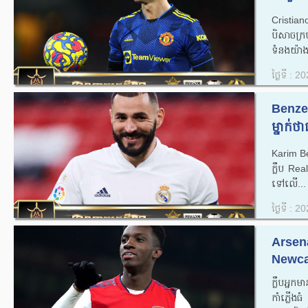
Cristian
បិសាចក្
ទំនងយ៉ាង
ថ្ងៃទី : 
Benzem
ម្នាក់ថ
Karim Ben
ក្លឹប Re
ទៅលើ...
ថ្ងៃទី : 
Arsen
Newcas
ក្លឹបអ្នក
កាំភ្លើងធ