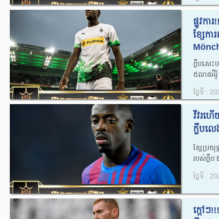
ផ្លូវក
ខ្សែការព
Mönch
ក្លឹបសេះ
៥លានអឺរ៉ូ 
ថ្ងៃទី : 
វីវរហើ
ក្លឹបលេ
ខ្សែប្រយ
របស់ក្លឹប
ថ្ងៃទី : 
ក្តៅៗ!