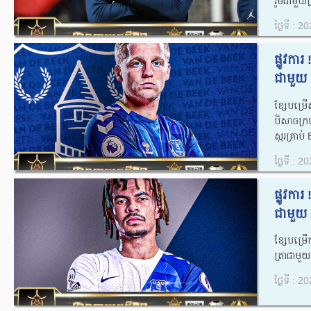
រួមជាមួយក
ថ្ងៃទី : 
ផ្លូវក
ជាមួយ E
ខ្សែបម្
បិសាចក្រ
ស្ករគ្រាប
ថ្ងៃទី : 
ផ្លូវកា
ជាមួយ 
ខ្សែបម្រ
ត្រាជាមួយ
ថ្ងៃទី : 