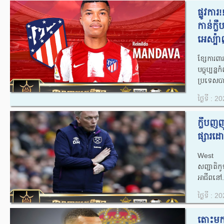
ផ្លូវក
កាន់ក្
អេស្ប៉ា
ខ្សែការព
បច្ចុប្ប
ប្រទេសបារ
ថ្ងៃទី : 
ក្លឹបញ
ផ្សារដោ
West Ha
សញ្ជាតិកូ
អាជីពនៅ.
ថ្ងៃទី : 
តោះមកដ