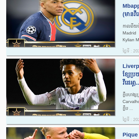
Mbapp
(មានវីដេ
​កាល​ពី​
Madrid បា
Kylian M
ថ្ងៃទី : 
Liverp
ខ្សែប្រ
វីដេអូ)..
ក្លឹបហង្
Carvalho 
ក្លឹប ...
ថ្ងៃទី : 
Pique 