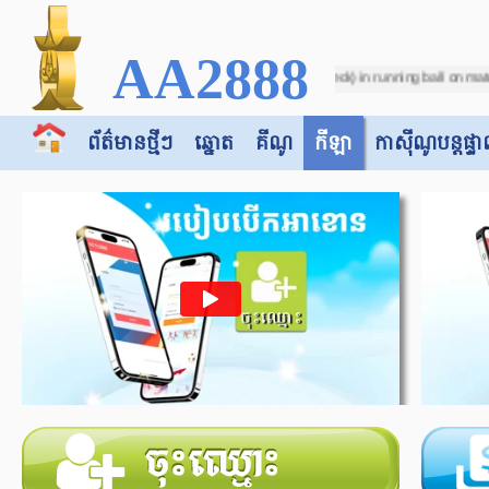
AA2888
ue to incorrect score (VAR Check) in running ball on match between "Botswana -v
ព័ត៌មានថ្មីៗ
ឆ្នោត
គីណូ
កីឡា
កាស៊ី​​ណូបន្តផ្ទា