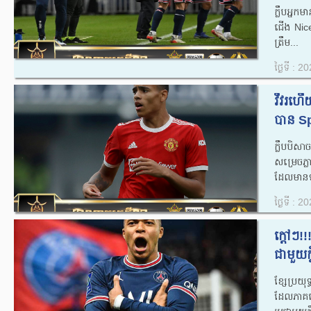
ក្លឹបអ្ន
ជើង Nice 
ត្រឹម...
ថ្ងៃទី : 
វីវរហើ
បាន Spo
ក្លឹបបិស
សម្រេចភ្
ដែលមានទា
ថ្ងៃទី : 
ក្តៅៗ!
ជាមួយក្
ខ្សែប្រយ
ដែលភាគច