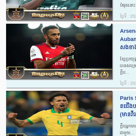
បំផុតនោះគ
ថ្ងៃទី : 
Arsena
Aubam
សងខាង 
ខ្សែប្រយ
បាន​សម្រេ
ក្លឹប...
ថ្ងៃទី : 
Paris 
តជើងបន
(មានវីដេ
ក្លឹបអ្នក
ជាមួយ...