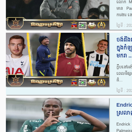
លោក Maur
មាន Par
ការងារ នៅ
ថ្ងៃទី : 
ចង់ដឹងទ
ក្នុងកំ
មករា ..
ក្លឹបនៅ
ពេលទីផ្ស
ដ៏...
ថ្ងៃទី : 
Endrick
ស្រលាញ់
Endrick
Palmeiras