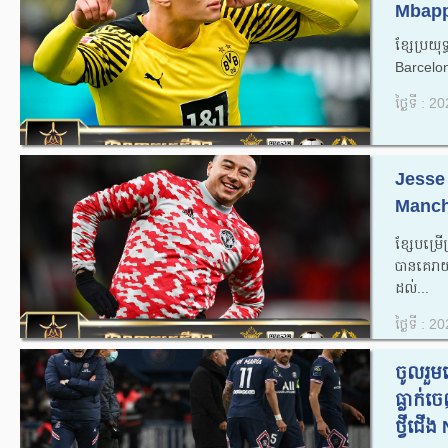
Mbappe
ខ្សែប្រ
Barcelon
ថ្ងៃទី : 
Jesse
Manch
ខ្សែបម្រើ
បានគេរា
ដល់...
ថ្ងៃទី : 
ចូលរួ
ធ្លាក់
ថ្វីជើង