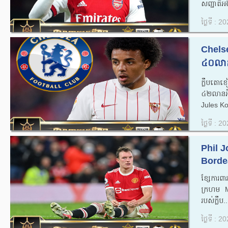
សញ្ជាតិអង
ថ្ងៃទី : 
Chels
៤០លានទ
ក្លឹបតោ
៤២លានអឺរ
Jules Kou
ថ្ងៃទី : 
Phil 
Borde
ខ្សែការពា
ក្រហម M
របស់ក្លឹប..
ថ្ងៃទី : 