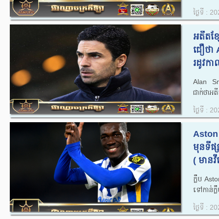
ថ្ងៃទី : 
អតីតខ្ស
ជឿថា A
រដូវកាល
Alan Smi
ជាក់ថាអតីត
ថ្ងៃទី : 
Aston 
មុនទីផ
( មានវីដ
ក្លឹប Ast
ទៅកាន់ក្ល
ថ្ងៃទី : 