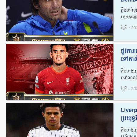
ក្លឹបមាន
ក្មេងសញ្ជា
ថ្ងៃទី : 
ផ្លូវការ
ទៅកាន់ក
ក្លឹបហង្
៤៩លានអឺរ៉
ថ្ងៃទី : 
Liverp
ប្រយុទ្
ក្លឹបហង្ស
ហើយសម្រាប