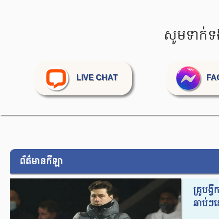
សូមទាក់ទ
LIVE CHAT
FA
ព័ត៌មានកីឡា
គ្រូបង្
ឆាប់ៗនេ