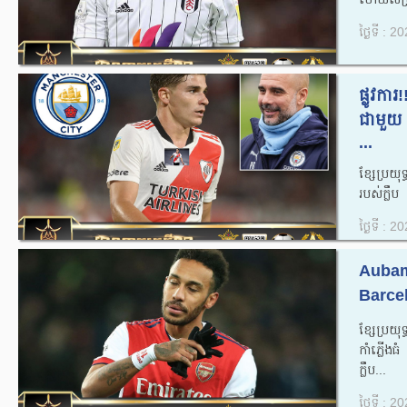
ថ្ងៃទី : 
ផ្លូវការ
ជាមួយ 
...
ខ្សែប្រយុទ
របស់ក្លឹប
ថ្ងៃទី : 
Aubam
Barcel
ខ្សែប្រយ
កាំភ្លើ
ក្លឹប...
ថ្ងៃទី : 