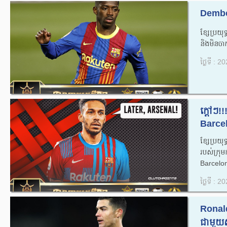
Dembél
ខ្សែប្រយ
និងមិនចាក
ថ្ងៃទី : 
ក្តៅៗ!
Barcel
ខ្សែប្រយុ
របស់ក្រ
Barcelona
ថ្ងៃទី : 
Ronald
ជាមួយស