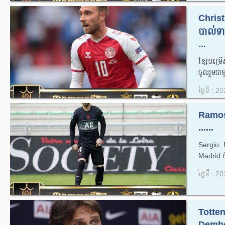
Christ
បាល់ទា
...
ខ្សែបម្រ
ចូលរួមជាម
ថ្ងៃទី : 
Ramos
......
Sergio 
Madrid កំ
ថ្ងៃទី : 
Totten
Dembel