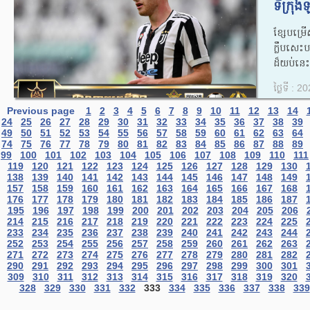
ទីក្រុង
ខ្សែបម្រ
ក្លឹបសេះ
ដ៏យប់នេះដ
ថ្ងៃទី : 
Previous page
1
2
3
4
5
6
7
8
9
10
11
12
13
14
24
25
26
27
28
29
30
31
32
33
34
35
36
37
38
39
49
50
51
52
53
54
55
56
57
58
59
60
61
62
63
64
74
75
76
77
78
79
80
81
82
83
84
85
86
87
88
89
99
100
101
102
103
104
105
106
107
108
109
110
111
119
120
121
122
123
124
125
126
127
128
129
130
138
139
140
141
142
143
144
145
146
147
148
149
157
158
159
160
161
162
163
164
165
166
167
168
176
177
178
179
180
181
182
183
184
185
186
187
195
196
197
198
199
200
201
202
203
204
205
206
214
215
216
217
218
219
220
221
222
223
224
225
233
234
235
236
237
238
239
240
241
242
243
244
252
253
254
255
256
257
258
259
260
261
262
263
271
272
273
274
275
276
277
278
279
280
281
282
290
291
292
293
294
295
296
297
298
299
300
301
309
310
311
312
313
314
315
316
317
318
319
320
328
329
330
331
332
333
334
335
336
337
338
339