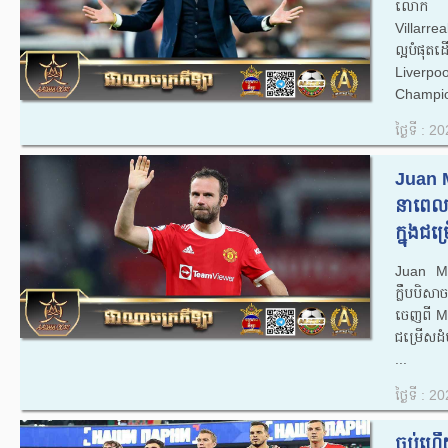
លោក Una
Villarrea
ល្អ​បំផុត​
Liverpoo
Champio
ថ្ងៃទី : 
Juan 
នាពេលឆ
ក្នុងជ
Juan Mat
ក្លឹបបិ
ចេញពី Man
ជម្រើសដំ
...
ថ្ងៃទី : 
ចប់ហើយ 