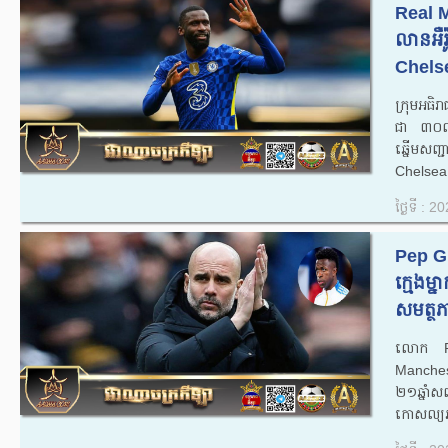
Real 
លានអឺរ
Chelsea
ក្រុមអធិ
ជា ៣០លាន
ឆ្នើមសញ្
Chelsea 
ថ្ងៃទី : 
Pep Gu
ក្មេងម
សមត្ថ
លោក Pep
Manches
២១ឆ្នាំ
កោសល្យអស្