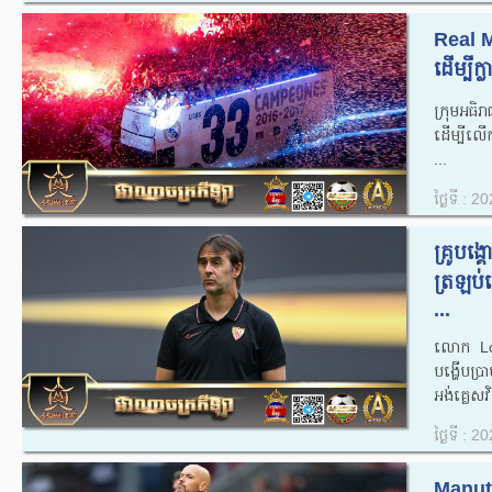
Real Ma
ដើម្បីក
ក្រុមអធិ
ដើម្បីល
...
ថ្ងៃទី : 
គ្រូបង្
ត្រឡប់
...
លោក Lope
បង្ហើបប្
អង់គ្លេសវ
ថ្ងៃទី : 
Manut