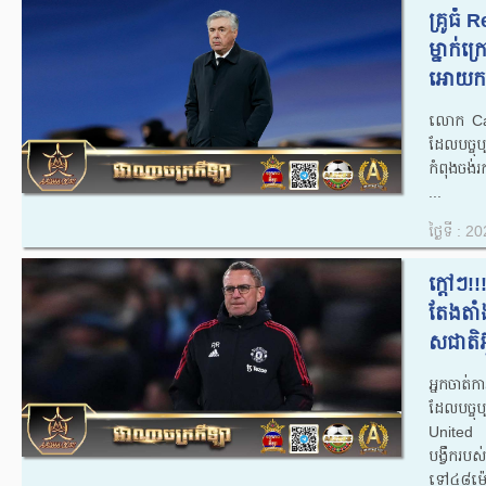
គ្រូធំ 
ម្នាក់ក
អោយកត់
លោក Carl
ដែលបច្ចុ
កំពុងចង់រ
...
ថ្ងៃទី : 
ក្តៅៗ!
តែងតាំង
សជាតិអ៊
អ្នកចាត់
ដែលបច្ចុប
United ត
បង្វឹករប
ទៅ៤៨ម៉ោ