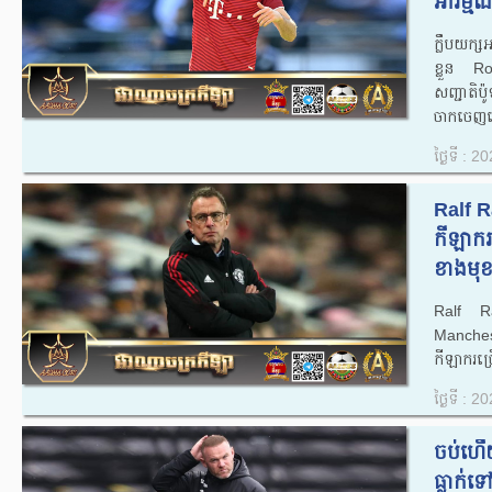
អារម្មណ៍
ក្លឹបយក្
ខ្លួន R
សញ្ជាតិប
ចាកចេញនៅ
ថ្ងៃទី : 
Ralf R
កីឡាករ
ខាងមុខ 
Ralf Ra
Manches
កីឡាករច្រ
ថ្ងៃទី : 
ចប់ហើយ
ធ្លាក់