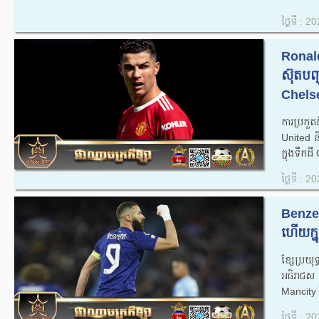
ថ្ងៃទី : 
Ronald
ស៊ុតបញ្
Chelse
ការប្រក
United 
ក្នុងទឹកដី
ថ្ងៃទី : 
Benzem
ហើយក្ន
ខ្សែប្រយ
អធិរាជស
Mancity រ
ថ្ងៃទី : 