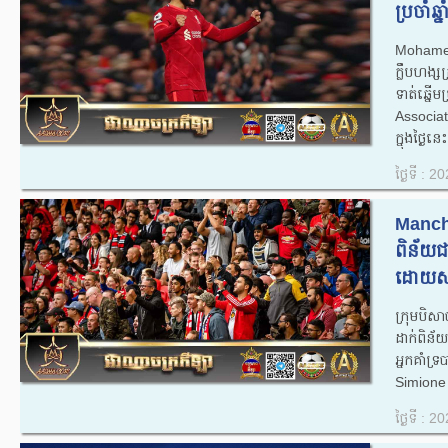
ប្រចាំ​ឆ
​Mohamed 
ក្លឹបហង្
ទាត់​ឆ្ន
Associat
ក្នុង​ថ្ងៃ​នេះ
ថ្ងៃទី : 
Manche
ពិន័យជ
ដោយសារ
ក្រុមបិស
ដាក់ពិន័
អ្នកគាំ
Simione 
ថ្ងៃទី : 