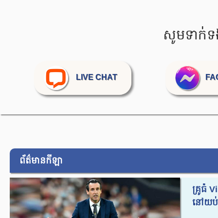
សូមទាក់ទ
LIVE CHAT
FA
ព័ត៌មានកីឡា
គ្រូធំ 
នៅយប់ន