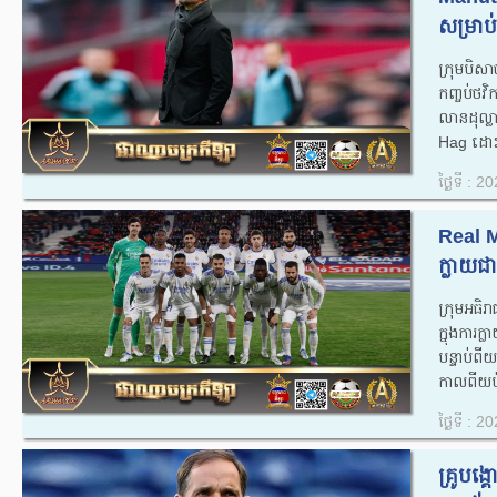
សម្រាប
ក្រុមបិ
កញ្ចប់ថវ
លានដុល្ល
Hag ដោះដ
ថ្ងៃទី : 
Real Ma
ក្លាយជ
ក្រុមអធិរ
ក្នុងការក
បន្ទាប់
កាលពីយប់
ថ្ងៃទី : 
គ្រូបង