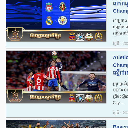
ពាក់កណ
Champ
ការប្រក
បញ្ចប់ក
ឡើងទៅវគ្គ
ថ្ងៃទី : 
Atleti
Champ
ស្មើរជា
ក្រុមម្ចា
UEFA Cha
ត្រឹមស្ម
City ...
ថ្ងៃទី : 
Bayern