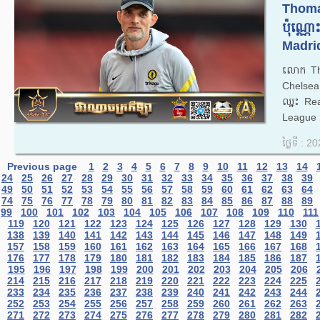
Thomas
ប៉ុណ្ណ
Madrid
លោក Tho
Chelsea 
ឈ្នះ​ R
League ជ
ថ្ងៃទី : 
Previous page
1
2
3
4
5
6
7
8
9
10
11
12
13
14
24
25
26
27
28
29
30
31
32
33
34
35
36
37
38
39
49
50
51
52
53
54
55
56
57
58
59
60
61
62
63
64
74
75
76
77
78
79
80
81
82
83
84
85
86
87
88
89
99
100
101
102
103
104
105
106
107
108
109
110
111
119
120
121
122
123
124
125
126
127
128
129
130
138
139
140
141
142
143
144
145
146
147
148
149
157
158
159
160
161
162
163
164
165
166
167
168
176
177
178
179
180
181
182
183
184
185
186
187
195
196
197
198
199
200
201
202
203
204
205
206
214
215
216
217
218
219
220
221
222
223
224
225
233
234
235
236
237
238
239
240
241
242
243
244
252
253
254
255
256
257
258
259
260
261
262
263
271
272
273
274
275
276
277
278
279
280
281
282