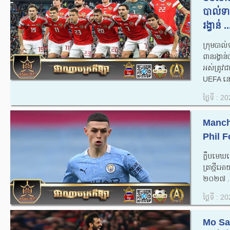
បាល់ទាត់
រង្វាន់ ..
ក្រុមបាល់ទាត
ពាន​រង្វាន
អស់​​ត្រូវ​ជ
UEFA នៅ​
ថ្ងៃទី : 
Manches
Phil Fo
ក្លឹប​មេ
ត្រាថ្មីអ
២០២៧ ..
ថ្ងៃទី : 
Mo Sala