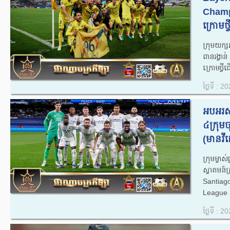
Champ
ក្រោមថ្
ក្រុមយក្
ពានរង្វា
ក្រោមថ្វី
ថ្ងៃទី : 
អបអរសា
៤ក្រុ
(មានវីដ
ក្រុមម្ច
ស្វាគមន
Santiag
League វគ
ថ្ងៃទី : 