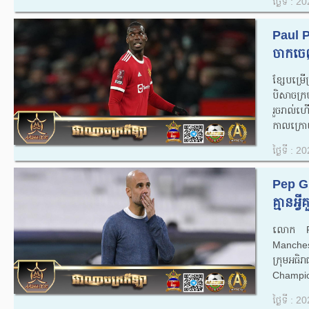
ថ្ងៃទី : 
Paul Po
ចាកចេ
ខ្សែបម្រើ
បិសាចក្រ
រួចរាល់ហើ
កាលក្រោយ
ថ្ងៃទី : 
Pep Gu
គ្មានអ្វ
លោក Pep
Manchest
ក្រុមអធិ
Champions
ថ្ងៃទី : 