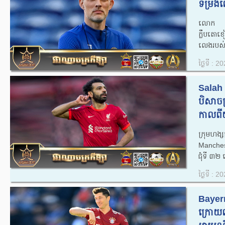
ទម្រង់
លោក Th
ក្លឹបតោខ
លេងរបស់ខ
ថ្ងៃទី : 
Salah ប
បិសាច
កាលពីយ
ក្រុមហង
Manchest
​ជុំ​ទី 
ថ្ងៃទី : 
Bayern
ក្រោយល