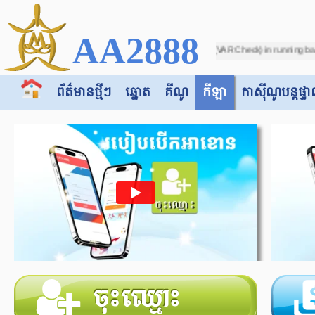
AA2888
s3 - Soccer - Due to incorrect score (VAR Check) in running ball on match betwee
ព័ត៌មានថ្មីៗ
ឆ្នោត
គីណូ
កីឡា
កាស៊ី​​ណូបន្តផ្ទា