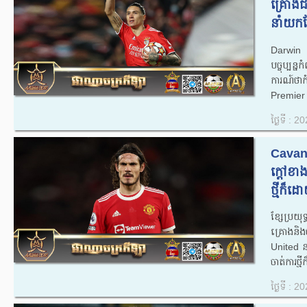
គ្រោងជ
នាំយកខ្
Darwin 
បច្ចុប្បន
ការណ៍ថាកំ
Premier 
ថ្ងៃទី : 
Cavan
ក្តៅខាង
ថ្មីក៏ដោ
ខ្សែប្រយ
គ្រោងន
United នារ
ចាត់ការថ្ម
ថ្ងៃទី : 