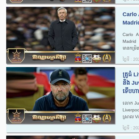
Carlo 
Madrid
Carlo An
Madrid ប
មានកម្រិត
ថ្ងៃទី : 
គ្រូធំ
និង Ju
ទើបហា
លោក Jurg
Liverpo
ស្រាល Vi
ថ្ងៃទី : 