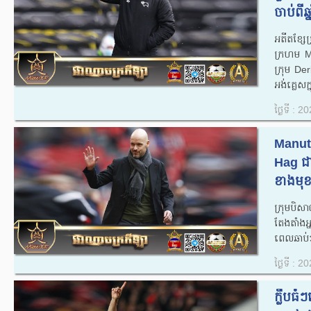
ចាប់ពីឆ
អតីតខ្ស
ក្រហម Ma
ក្រុម De
អង់គ្លេសក្
ថ្ងៃទី : 
Manutd
Hag ជា
ខាងមុខ
ក្រុមបិ
តែងតាំងអ
ពេលឆាប់ៗ
ថ្ងៃទី : 
ក្លឹបធ