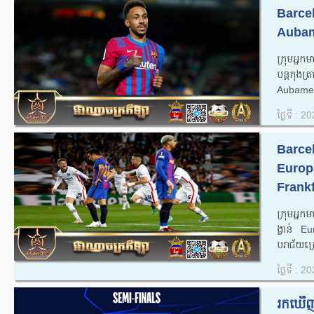
Barcelo
Aubame
ក្រុមអ្ន
បន្តកុងត្
Aubameya
ថ្ងៃទី : 
Barcel
Europa 
Frankfu
ក្រុមអ្ន
ង្វាន់ 
បរាជ័យក្រ
ថ្ងៃទី : 
រកឃើញ