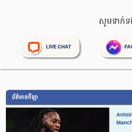
សូមទាក់ទ
LIVE CHAT
FA
ព័ត៌មានកីឡា
Antoi
Manche