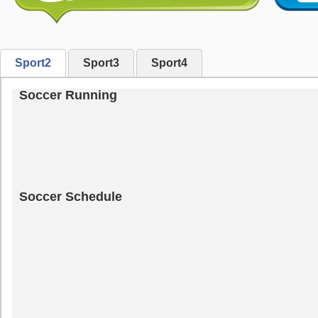
Sport2
Sport3
Sport4