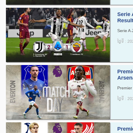
Serie
Result 
Serie A 
ថ្ងៃទី : 
Premi
Arsena
Premier
ថ្ងៃទី : 
Premi