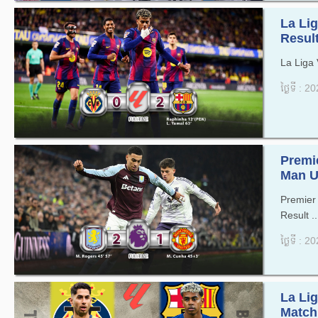
La Lig
Result 
La Liga 
ថ្ងៃទី : 
Premi
Man Un
Premier
Result ..
ថ្ងៃទី : 
La Lig
Match 