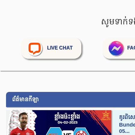
សូមទាក់ទ
LIVE CHAT
FA
ព័ត៌មានកីឡា
គូរពិស
Bunde
05...