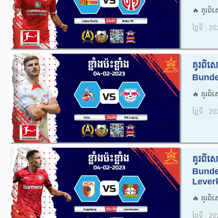
🔥 គូរពិ
ថ្ងៃទី : 
គូរពិស
Bunde
🔥 គូរពិ
ថ្ងៃទី : 
គូរពិស
Bunde
Lever
🔥 គូរពិ
ថ្ងៃទី : 