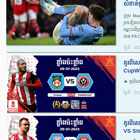
សំខាន់​ម្
​ក្រុម Ma
រូបទៀតហេ
ឈ្នះ​លើ​ក្
ពាន FA C
ថ្ងៃទី : 
គូរពិស
CupWr
🔥 គូរពិ
ថ្ងៃទី : 
គូរពិស
VS St