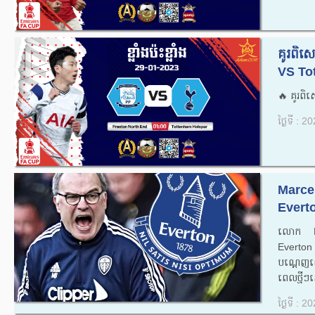
គូរពិស
VS To
🔥 គូរពិ
ថ្ងៃទី : 
Marcelo
Everto
លោក Marc
Everton ​
បណ្ដេញ​ល
ពេល​ថ្មី​ៗ​
ថ្ងៃទី : 