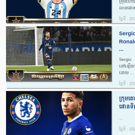
ក្រុម​ហើយ
លាន​ផោន​ឯ
ថ្ងៃទី : 
Sergio
Ronald
...
Sergio​​​​​​​​​​​​​​​​
នៅឡើយទ
ដោយ ...
ថ្ងៃទី : 
ក្រុមត
ផោន​ទិ
...
ថ្ងៃទី : 