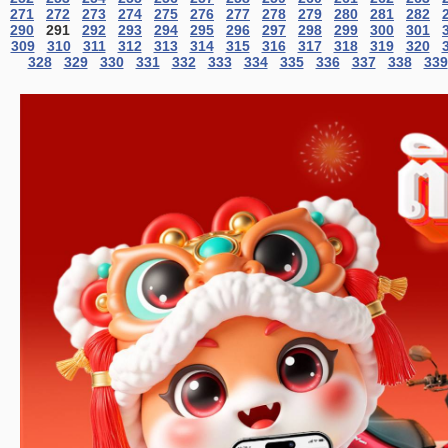
271
272
273
274
275
276
277
278
279
280
281
282
290
291
292
293
294
295
296
297
298
299
300
301
309
310
311
312
313
314
315
316
317
318
319
320
328
329
330
331
332
333
334
335
336
337
338
339