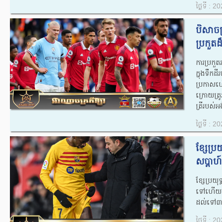
ថ្ងៃទី : 
បិសាច
ប្រកួតដ
ការប្រក
ក្នុងទឹក
ប្រកាសហើ
ក្រោយត្រ
ត្រីរបស់អ
ថ្ងៃទី : 
ខ្សែប្
សប្ដាហ៍
ខ្សែ​ប្រ
ទៅហើយ​កា
ដល់​ទៅ​៣
ថ្ងៃទី : 