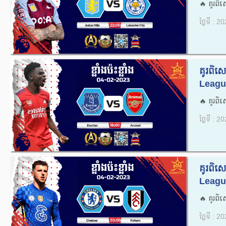
🔥 គូរពិ
ថ្ងៃទី : 
គូរពិស
Leagu
🔥 គូរពិ
ថ្ងៃទី : 
គូរពិស
Leagu
🔥 គូរពិ
ថ្ងៃទី : 