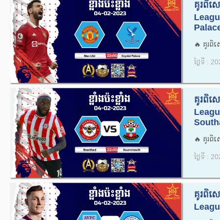
គូរពិស
Leagu
Palace
🔥 គូរពិ
ថ្ងៃទី : 
គូរពិស
Leagu
South
🔥 គូរពិ
ថ្ងៃទី : 
គូរពិស
League