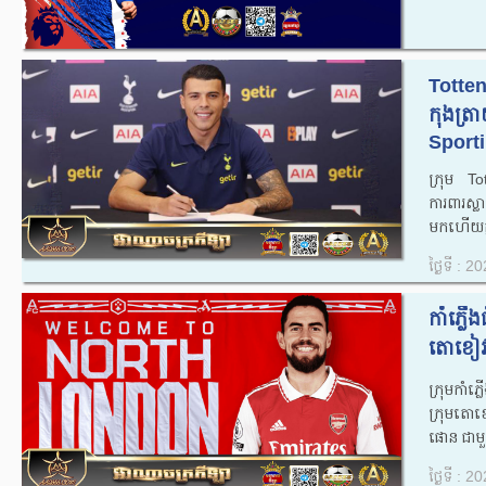
Totten
កុងត្រា
Sporti
ក្រុម To
ការពារ​ស្
មក​ហើយ​ក្ន
ថ្ងៃទី : 
កាំភ្លើ
តោខៀវ 
​ក្រុម​កាំ
ក្រុម​តោ​
ផោន ជាមួយ
ថ្ងៃទី : 