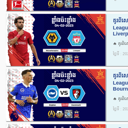
គូរពិស
Leagu
Liverp
🔥 គូរពិ
ថ្ងៃទី : 
គូរពិស
Leagu
Bourn
🔥 គូរពិ
ថ្ងៃទី : 