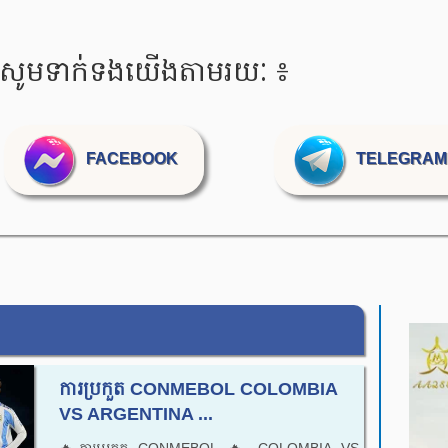
សូមទាក់ទងយើងតាមរយៈ​ ៖
FACEBOOK
TELEGRAM
ការប្រកួត CONMEBOL COLOMBIA
VS ARGENTINA ...