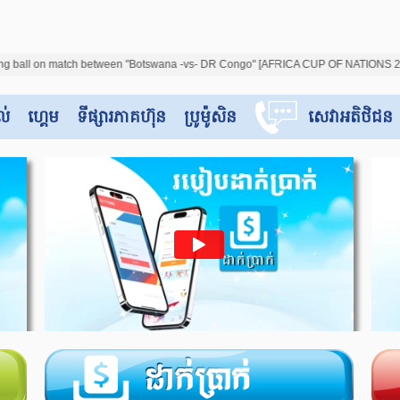
atch between "Botswana -vs- DR Congo" [AFRICA CUP OF NATIONS 2025 (IN MOROCCO) -
ល់
ហ្គេម
ទីផ្សារភាគហ៊ុន
ប្រូម៉ូសិន
សេវាអតិថិជន