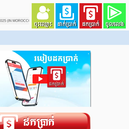
 12/30]. All bets placed on score [0-4] from 03:26:00 03:28:00 are considered R
ចុះឈ្មោះ
ដាក់ប្រាក់
ដកប្រាក់
ចូលលេង