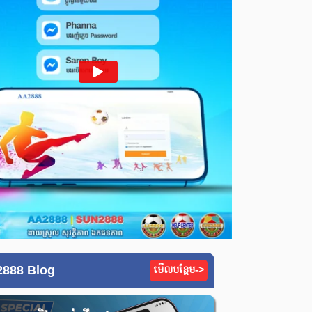
888 Blog
មើលបន្តែម->