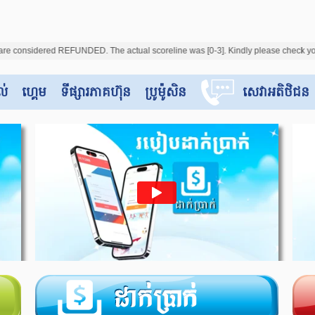
DED. The actual scoreline was [0-3]. Kindly please check your statement again. 
ល់
ហ្គេម
ទីផ្សារភាគហ៊ុន
ប្រូម៉ូសិន
សេវាអតិថិជន