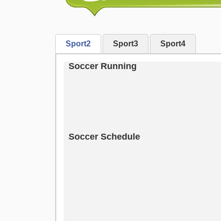
Sport2
Sport3
Sport4