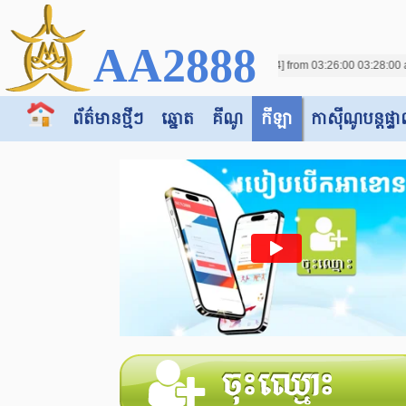
AA2888
/30]. All bets placed on score [0-4] from 03:26:00 03:28:00 are considered REFUN
ព័ត៌មានថ្មីៗ
ឆ្នោត
គីណូ
កីឡា
កាស៊ី​​ណូបន្តផ្ទា