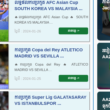
ភាពអ
លទ្ធផលការប្រកួត AFC Asian Cup
Jac
SOUTH KOREA VS MALAYSIA ...
🔥លទ្ធផលការប្រកួត AFC Asian Cup 🔥 SOUTH
KOREA VS MALAYSIA ...
អានបន្ត ->
ថ្ងៃទី : 2024-01-26
ការប្រកួត Copa del Rey ATLETICO
របៀ
MADRID VS SEVILLA ...
AA28
🔥ការប្រកួត Copa del Rey 🔥 ATLETICO
MADRID VS SEVILLA ...
អានបន្ត ->
ថ្ងៃទី : 2024-01-25
ការប្រកួត Super Lig GALATASARAY
AA2
VS ISTANBULSPOR ...
ទុកច