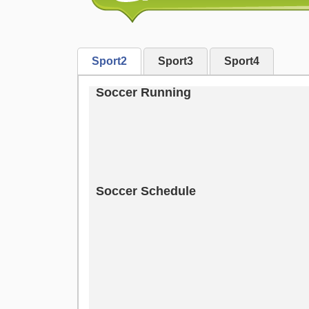
Sport2
Sport3
Sport4