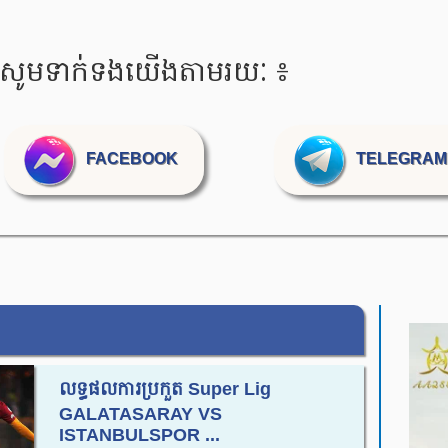
សូមទាក់ទងយើងតាមរយៈ​ ៖
FACEBOOK
TELEGRAM
លទ្ធផលការប្រកួត Super Lig
GALATASARAY VS
ISTANBULSPOR ...