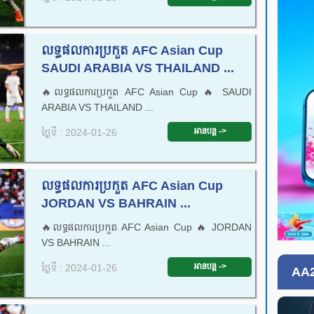
លទ្ធផលការប្រកួត AFC Asian Cup
SAUDI ARABIA VS THAILAND ...
🔥លទ្ធផលការប្រកួត AFC Asian Cup 🔥 SAUDI
ARABIA VS THAILAND ...
អានបន្ត ->
ថ្ងៃទី : 2024-01-26
លទ្ធផលការប្រកួត AFC Asian Cup
JORDAN VS BAHRAIN ...
🔥លទ្ធផលការប្រកួត AFC Asian Cup 🔥 JORDAN
VS BAHRAIN ...
អានបន្ត ->
ថ្ងៃទី : 2024-01-26
AA2