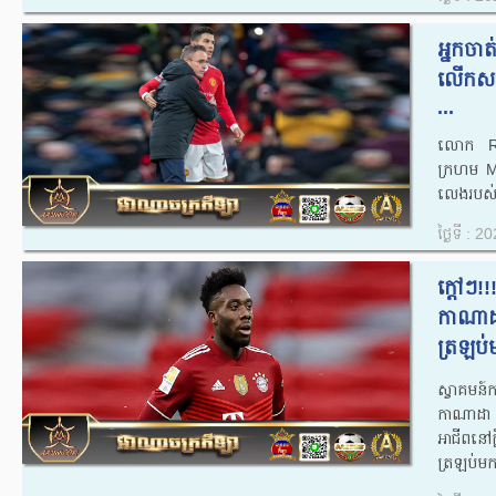
អ្នកចា
លើកសស
...
លោក​ Ra
ក្រហម M
លេងរបស់ខ្
ថ្ងៃទី : 
ក្តៅៗ!!
កាណាដ
ត្រឡប់
ស្វាគមន៍ក
កាណាដា A
អាជីពនៅ
ត្រឡប់មក