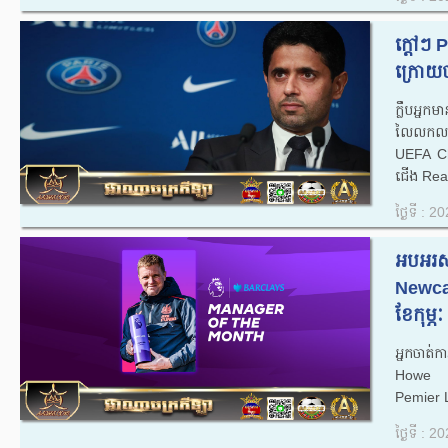
ក្តៅៗ 
ក្រោយច
ក្លឹបអ្ន
លៃលកលក់កីឡ
UEFA Cha
ជើង Real
ថ្ងៃទី : 
អបអរសា
Newcast
ខែ​កុម្
អ្នកចាត់
Howe​ បាន​
Pemier L
ថ្ងៃទី : 