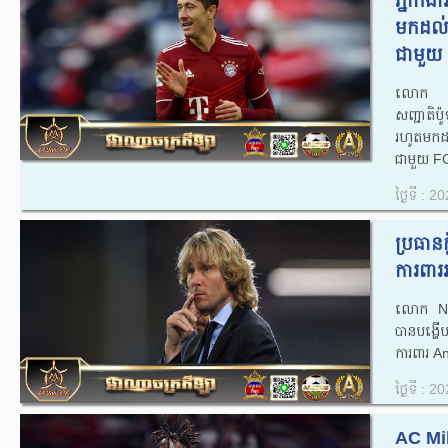
ភ្នាក់
មកដល់ព
ជាមួយ
លោក Pin
សញ្ជាតិ
រហូតមកដល
ជាមួយ F
ថ្ងៃទី : 
ប្រធានក
ការពារ
លោក​ Ne
បានបង្ហើប
ការពារ A
ថ្ងៃទី : 
AC Mila