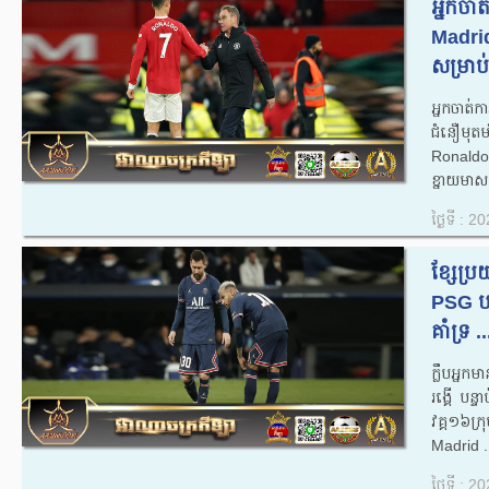
អ្នកចា
Madrid 
សម្រាប់
អ្នកចាត
ជំនឿមុតមា
Ronaldo 
ខ្នាយមាស
ថ្ងៃទី : 
ខ្សែប្រ
PSG បន្
គាំទ្រ​ ..
ក្លឹបអ្ន
រង្គើ បន
វគ្គ១៦ក
Madrid .
ថ្ងៃទី : 