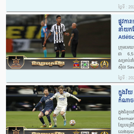
ថ្ងៃទី : 
ផ្លូវកា
នាំយកខ្ស
Atléti
ក្រុមមេ
ជា 6,5លា
សម្រាប់នា
ស៊ីល Savi
ថ្ងៃទី : 
ក្នុងវ័
កំណាចរ
ក្នុងជំ
Germain
ខ្សែបម្រើ
លេងគួរអោ