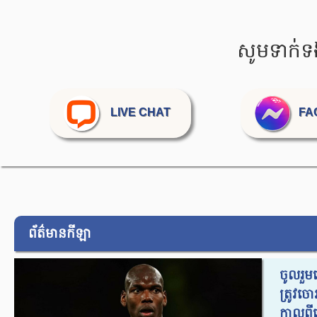
សូមទាក់ទ
LIVE CHAT
FA
ព័ត៌មានកីឡា
ចូលរួម
ត្រូវច
កាលពីព