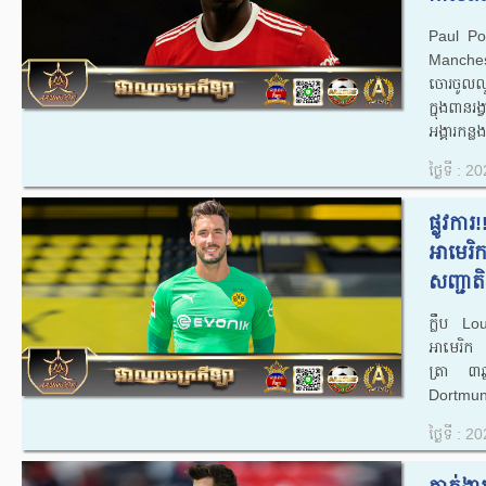
Paul Pog
Mancheste
ចោរ​ចូល
ក្នុងពាន
អង្គារកន្ល
ថ្ងៃទី : 
ផ្លូវកា
អាមេរិក
សញ្ជាតិស
ក្លឹប L
អាមេរិក
ត្រា ៣ឆ្ន
Dortmund
ថ្ងៃទី : 