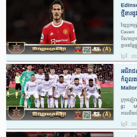
Edinso
ថ្មីនារដ
ខ្សែប្រយ
Cavani 
បិសាចក្
គ្មានតម្លៃខ្
ថ្ងៃទី : 
អធិរាជ
កំពូលតា
Mallor
ក្រុមភ្ញ
ផ្ទះ M
កាលពីយប់
ថ្ងៃទី : 