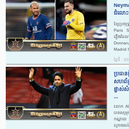
Neyma
ជំលោះ
ខ្សែប្រយ
Paris S
រឿងជំល
Donnarum
Madrid ក
ថ្ងៃទី : 
​ប្រធា
សហព័ន្ធ
ផ្លាស់​
...
លោក​ Al-
បាន​សម្រុក
កណ្ដាល​ និ
ក្រោយ​ចប់