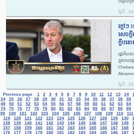
បញ្ហាររបួស
ថ្ងៃទី : 
ក្តៅៗ !
សេចក្តី
ក្លឹបត
រដ្ឋាភិបា
ក្នុងការបង
Chelsea
Abramovi
ថ្ងៃទី : 
Previous page
1
2
3
4
5
6
7
8
9
10
11
12
13
14
24
25
26
27
28
29
30
31
32
33
34
35
36
37
38
39
49
50
51
52
53
54
55
56
57
58
59
60
61
62
63
64
74
75
76
77
78
79
80
81
82
83
84
85
86
87
88
89
99
100
101
102
103
104
105
106
107
108
109
110
111
119
120
121
122
123
124
125
126
127
128
129
130
138
139
140
141
142
143
144
145
146
147
148
149
157
158
159
160
161
162
163
164
165
166
167
168
176
177
178
179
180
181
182
183
184
185
186
187