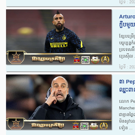
ថ្ងៃទី : 
Arturo
ក្លឹបមួ
ខ្សែបម្រ
បច្ចុប្បន
ប្រទេសអ៊
ប្រេស៊ីល​​ 
ថ្ងៃទី : 
តា Pep
ឈ្នះពា
លោក​ Pe
Manchest
ជាគ្មានថ
មិនសូវលេង
ទៀត ...