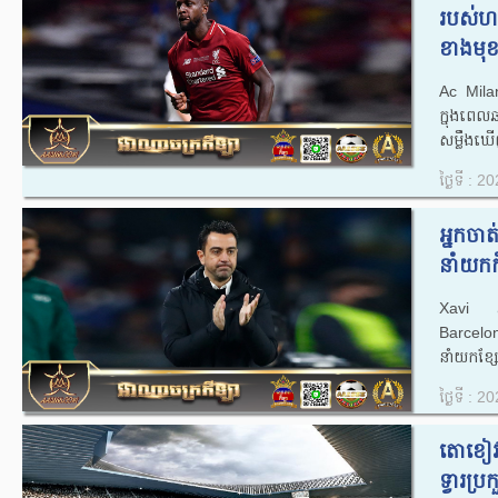
របស់ហង
ខាងមុខ 
Ac Milan
ក្នុងពេ
សម្លឹងឃើញ
ថ្ងៃទី : 
អ្នកចា
នាំយកកី
Xavi អ្
Barcelo
នាំយកខ្សែប
ថ្ងៃទី : 
តោខៀវ 
ទ្វារប្