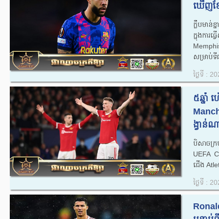
ឃើញខ្សែ
ក្លឹបមាន
ក្នុងការធ
Memphis 
សម្រាប់ទី
ថ្ងៃទី : 
៥ឆ្នា
Manch
ង្វាន់
បិសាចក្រ
UEFA Ch
ជើង Atlet
ថ្ងៃទី : 
Ronald