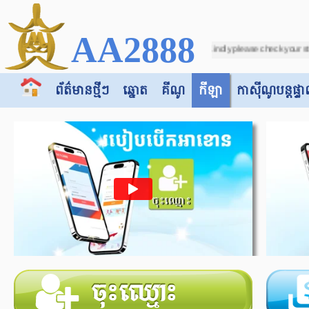
AA2888
ual scoreline was [0-3]. Kindly please check your statement again. We apologize
ព័ត៌មានថ្មីៗ
ឆ្នោត
គីណូ
កីឡា
កាស៊ី​​ណូបន្តផ្ទា