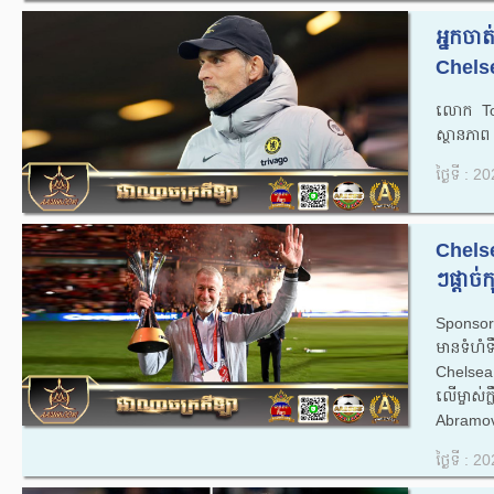
អ្នកចា
Chelse
លោក​ To
ស្ថានភាព 
ថ្ងៃទី : 
Chelse
ៗផ្តាច់ក
Sponsor ធំ
មាន​ទំហំ​
Chelsea ក
លើម្ចាស
Abramovi
ថ្ងៃទី : 