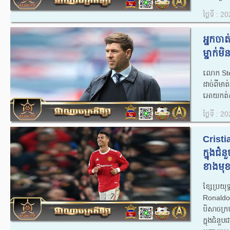
ថ្ងៃទី : 
អ្នកចា
ម្នាក់មិ
លោក​ Ste
ដាច់ពីម
អោយកត់សម
ថ្ងៃទី : 
Cristi
ក្នុងជំ
ខាងមុខ
ខ្សែប្រយ
Ronaldo 
បិសាចក្រ
ក្នុងជំន