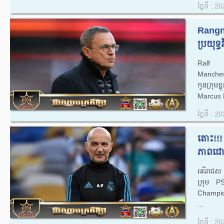
ថ្ងៃទី : 
Rangni
ប្រយុទ្ធវ
Ralf R
Manchest
កូនក្រុមខ្
Marcus R
ថ្ងៃទី : 
តោះ!!!
ភាពជោគ
អធិរាជស
ក្រុម P
Champio
...
ថ្ងៃទី : 