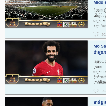
Middle
ក្លឹបតោខ
ដើម្បីបិទទ
ជាមួយ Mi
សប្តាហ៍នេ
ថ្ងៃទី : 
Mo Sal
ជាមួយហ
ខ្សែប្រយុ
ក្រហម Li
ជាមួយ L
ក្លឹបធំៗ
ហាក់មិនច
ថ្ងៃទី : 
មាន់ខ្