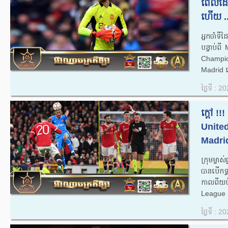
ពេលដែល
ហើយ ..
អ្នកចាំទ
បន្ទាប់ព
Champion
Madrid 
ថ្ងៃទី : 
ក្តៅ !
United
Madrid 
ក្រុមម្
បានបើក
កាលពីយ
League វគ
ថ្ងៃទី : 