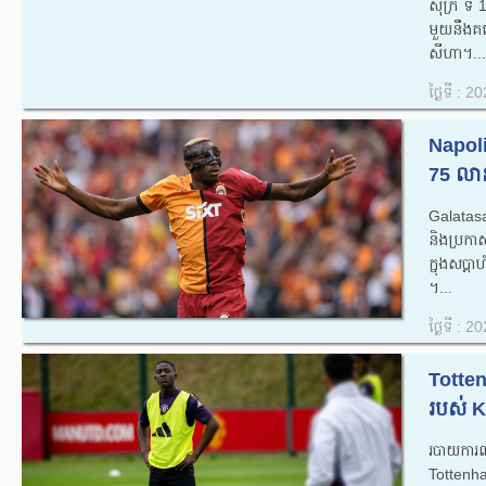
សុក្រ ទី 
មួយនឹងគម
សីហា។...
ថ្ងៃទី : 
Napoli
75 លានអ
Galatasa
និងប្រកាស
ក្នុងសប
។...
ថ្ងៃទី : 
Totten
របស់ K
របាយកា
Tottenha