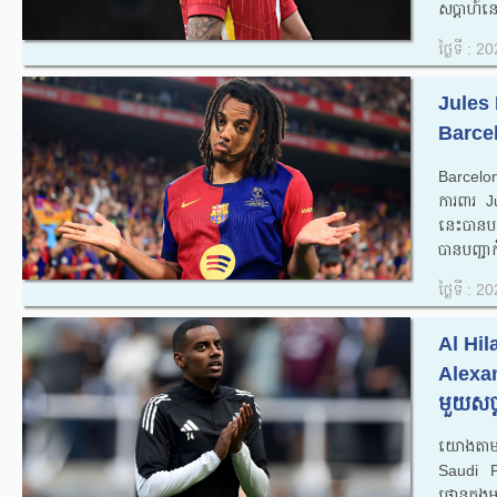
សប្តាហ៍ន
ថ្ងៃទី : 
Jules 
Barcel
Barcelo
ការពារ J
នេះបានបន
បានបញ្ជា
ថ្ងៃទី : 
Al Hila
Alexan
មួយសប្ត
យោងតាមក
Saudi P
ផោនក្នុង