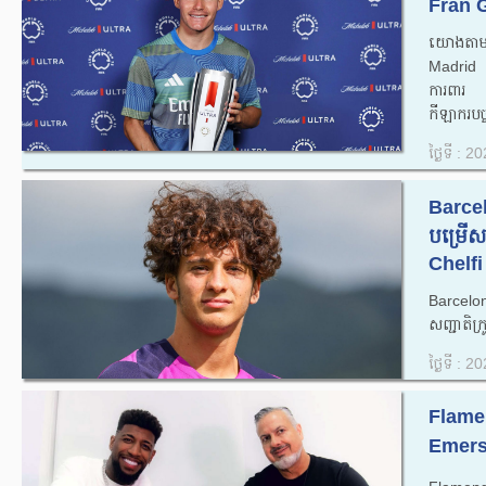
Fran G
យោងតាមស
Madrid ប
ការពារ
កីឡាករបច្ចុ
ថ្ងៃទី : 
Barcelo
បម្រើ​សញ
Chelfi 
Barcelon
សញ្ជាតិក្
ថ្ងៃទី : 
Flamen
Emers