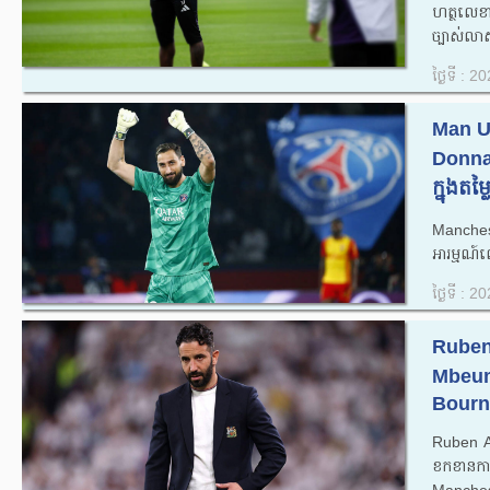
ហត្ថលេ
ច្បាស់លាស
ថ្ងៃទី : 
Man Un
Donna
ក្នុងតម
Manches
អារម្មណ៍
ថ្ងៃទី : 
Ruben
Mbeum
Bourn
Ruben A
ខកខានការ
Manches