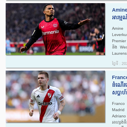
Amine
អារម្ម
Amine A
Leverku
Premie
និង We
Laurens 
ថ្ងៃទី : 
Franco
ដំណើរទ
សប្តាហ៍
Franco 
Madrid
Adriano 
អាហ្សង់ទ