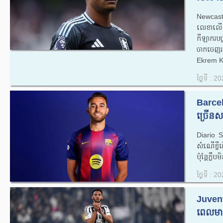
Newcastl
លេខាលើ O
កីឡាករបច្
ចាកចេញ
Ekrem K
ថ្ងៃទី : 
Barce
ច្រើនសម
Diario S
សំណើខ្ចី
ប៉ុន្តែក្ល
ថ្ងៃទី : 
Juvent
ពេលមាន