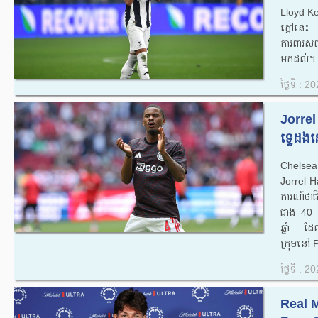
Lloyd Ke
ក្តៅនេះ 
ការពារសញ
មកដល់។.
ថ្ងៃទី : 
Jorrel 
ទ្វេដង
Chelsea
Jorrel H
ការណ៍ថាជ
ជាង 40 ល
ឆ្នាំ ដែ
ក្រុមនៅ 
ថ្ងៃទី : 
Real 