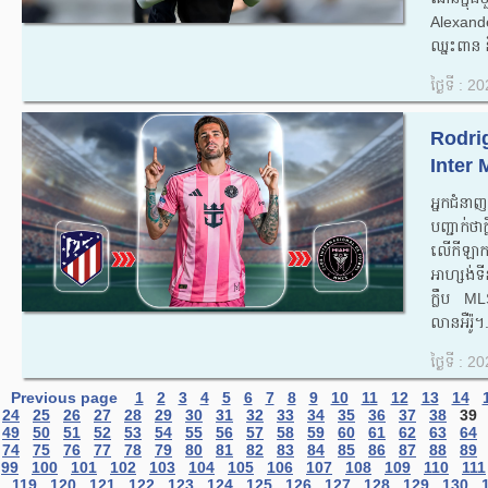
Alexander
ឈ្នះពាន ន
ថ្ងៃទី : 
Rodrig
Inter 
អ្នកជំន
បញ្ជាក់ថ
លើកីឡាក
អាហ្សង់ទ
ក្លឹប ML
លានអឺរ៉ូ។.
ថ្ងៃទី : 
Previous page
1
2
3
4
5
6
7
8
9
10
11
12
13
14
24
25
26
27
28
29
30
31
32
33
34
35
36
37
38
39
49
50
51
52
53
54
55
56
57
58
59
60
61
62
63
64
74
75
76
77
78
79
80
81
82
83
84
85
86
87
88
89
99
100
101
102
103
104
105
106
107
108
109
110
111
119
120
121
122
123
124
125
126
127
128
129
130