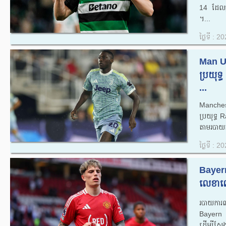
14 ដែលធ្
។...
ថ្ងៃទី : 
Man Un
ប្រយុទ
...
Manchest
ប្រយុទ្
តាមរបាយ
ថ្ងៃទី : 
Bayern
លេខាល
របាយការ
Bayern 
ដើម្បីស្វ