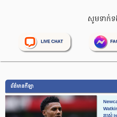
សូមទាក់ទ
LIVE CHAT
FA
ព័ត៌មានកីឡា
Newcas
Watkins
របស់ Is