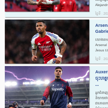
Alejand
ថ្ងៃទី : 
Arsena
Gabrie
យោងតាមគ
Arsenal 
Jesus នៅ
ថ្ងៃទី : 
Auxerr
ចុះហត
...
អ្នកជំន
និយាយថ
ជាគោលការ