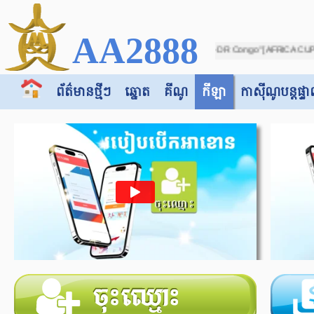
AA2888
 match between "Botswana -vs- DR Congo" [AFRICA CUP OF NATIONS 2025 (IN MOROCCO
ព័ត៌មានថ្មីៗ
ឆ្នោត
គីណូ
កីឡា
កាស៊ី​​ណូបន្តផ្ទា