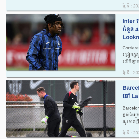
ថ្ងៃទី : 
Inter ត្រ
ចំនួន 4
Lookm
Corrier
ត្រៀមខ្លួ
លើកីឡាក
ថ្ងៃទី : 
Barcelo
នៅ La L
Barcelon
ខ្ពស់តែម
រដូវកាលថ
ថ្ងៃទី : 