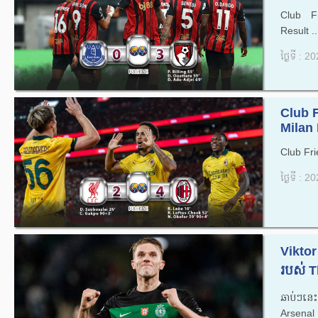
Club F
Result ..
ថ្ងៃទី : 
Club 
Milan 
Club Fri
ថ្ងៃទី : 
Vikto
របស់ T
ឆាប់ៗនេះ 
Arsenal 