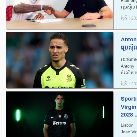
Flamengo
ប្រេស៊ីល
ថ្ងៃទី : 
Antony
ប្រេស៊ីល
យោងតាមប្
Antony 
កំណើតរបស
ថ្ងៃទី : 
Sporti
Virgin
2028 ..
Lisbon Sp
Joao Virg