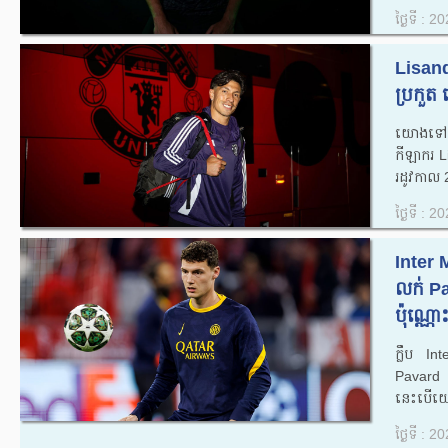
ថ្ងៃទី : 
Lisand
ប្រកួត
យោងទៅតា
កីឡាករ L
រដូវកាល
ថ្ងៃទី : 
Inter 
លក់ Pav
ប៉ុណ្ណោះ
ក្លឹប I
Pavard
នេះបើយោង
ថ្ងៃទី : 