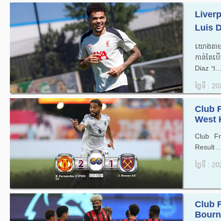
Liverp
Luis D
យោងតាមល
កាន់តែបើ
Diaz ។..
ថ្ងៃទី : 
Club 
West H
Club F
Result ..
ថ្ងៃទី : 
Club 
Bourn