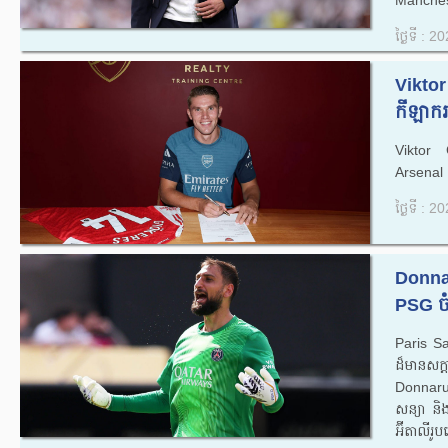
ថ្ងៃទី : 
Viktor
កីឡាករ
Viktor G
Arsenal 
ថ្ងៃទី : 
Donna
PSG ចំ
Paris Sa
ដ៏មានស
Donnarum
សន្យា និង
អ៊ីតាលីរ