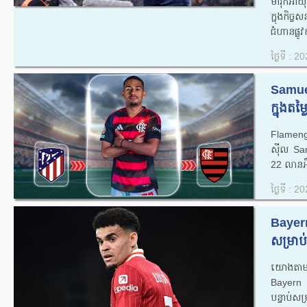
ម៉ារ៉ុកអ
ក្នុងកិច
ជំហានផ្ល
ថ្ងៃទី : 
Samue
ក្នុងតម
Flamengo
ស៊ីល Samu
22 លានអឺរ
ថ្ងៃទី : 
Bayern
សម្រាប
យោងតាមអ្
Bayern M
បន្ទាប់សម