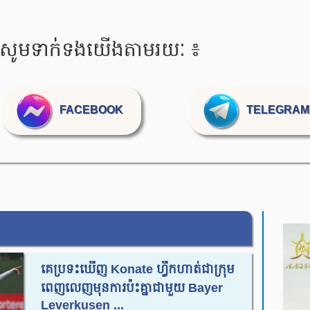
សូមទាក់ទងយើងតាមរយៈ​ ៖
FACEBOOK
TELEGRAM
គេ​ប្រទះឃើញ Konate ​ហ្វឹក​ហាត់​ជា​ក្រុម​
ពេញ​លេញ​មុន​ការ​ប៉ះ​គ្នា​ជាមួយ Bayer
Leverkusen ...