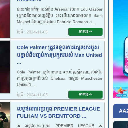
នាយកផ្នែកកីឡារបស់ក្លឹប Arsenal លោក Edu Gaspar
គ្រោងនឹងចាកចេញពីក្លឹប នេះបើយោងតាមលោក Sami
Mokbel និងបញ្ជាក់ដោយ Fabrizio Romano ។...
អានបន្ត ->
ថ្ងៃទី : 2024-11-05
Cole Palmer ត្រូវ​ទទួល​ការ​ស្កេន​រក​របួស​
បន្ទាប់​ពី​បញ្ចប់​ការ​ប្រកួត​របស់ Man United
...
Cole Palmer ត្រូវ​បាន​គេ​ប្រទះ​ឃើញ​ស្ពឹក​ពេញ​ម៉ោង​នៃ​
ការ​ប្រកួត​ក្រៅ​ដី​របស់ Chelsea ជាមួយ Manchester
United។...
អានបន្ត ->
ថ្ងៃទី : 2024-11-05
លទ្ធផលការប្រកួត PREMIER LEAGUE
AA2
FULHAM VS BRENTFORD ...
🔥លទ្ធផលការប្រកួត PREMIER LEAGUE 🔥