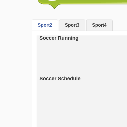
Sport2
Sport3
Sport4