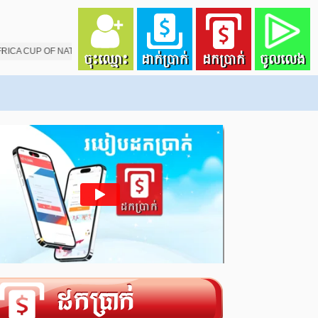
ONS 2025 (IN MOROCCO) - 12/30]. All bets placed on score [0-4] from 03:26:00 03
ចុះឈ្មោះ
ដាក់ប្រាក់
ដកប្រាក់
ចូលលេង