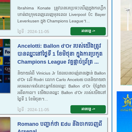
Ibrahima Konate ត្រូវ​បាន​គេ​ប្រទះ​ឃើញ​ក្នុង​ការ​ហ្វឹក​
ហាត់​ជា​ក្រុម​ពេញ​លេញ​មុន​ពេល​ Liverpool ប៉ះ​ Bayer
Leverkusen ក្នុង​ Champions League។...
អានបន្ត ->
ថ្ងៃទី : 2024-11-05
Ancelotti: Ballon d'Or របស់​យើង​ត្រូវ​
បាន​ឈ្នះ​នៅ​ថ្ងៃ​ទី 1 ខែ​មិថុនា ក្នុង​ការ​ប្រកួត
Champions League វគ្គ​ផ្តាច់ព្រ័ត្រ ...
និយាយអំពី Vinicius Jr ដែលបានចាញ់ពានរង្វាន់ Ballon
d'Or លើ Rodri លោក Carlo Ancelotti បាននិយាយថា
អបអរសាទរចំពោះអ្នកដែលឈ្នះ Ballon d'Or ប៉ុន្តែវាជា
អតីតកាល។ យើងបានឈ្នះ Ballon d'Or របស់យើងនៅ
ថ្ងៃទី 1 ខែមិថុនា។...
អានបន្ត ->
ថ្ងៃទី : 2024-11-05
Romano បញ្ជាក់​ថា Edu នឹង​ចាក​ចេញ​ពី
Arsenal ...