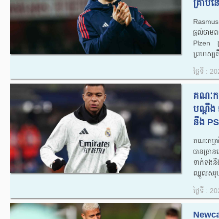
គ្រាប់នៅ
Rasmus H
ផ្តល់ថា
Plzen ក
ព្រហស្បតិ៍
ថ្ងៃទី : 
គណៈកម្
បណ្តឹង
នឹង PS
គណៈកម្មា
បានច្រា
ទាក់ទងនឹង
ឈ្នួលសរុប
ថ្ងៃទី : 
Newca