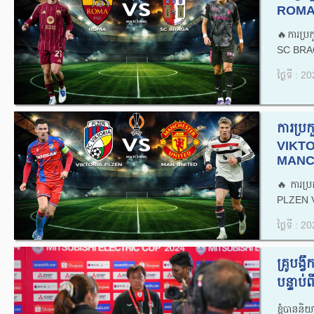
ROMA 
🔥ការប
SC BRAG
ថ្ងៃទី : 
ការប្
VIKTO
MANCH
🔥ការប
PLZEN 
ថ្ងៃទី : 
គ្រូបង
បន្ទាប់
ខ្ញុំបាន