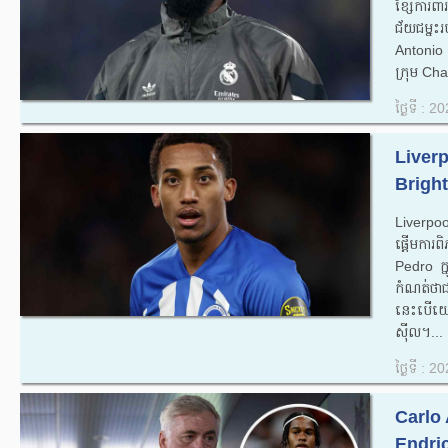
ខ្សែការព
ជ័យជម្ន
Antonio R
ក្រុម Ch
ថ្ងៃទី : 
Liverpo
Bright
Liverpool
ផ្តើមការព
Pedro ក្ន
កំណត់ថា
នេះបើយ
ស៊ីល។...
ថ្ងៃទី : 
Carlo 
Endric