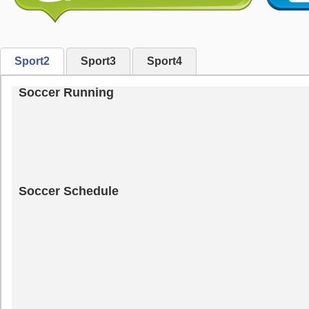
Sport2
Sport3
Sport4