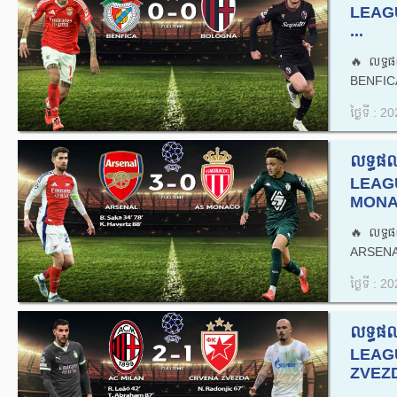
LEAG
...
🔥លទ្ធ
BENFIC
ថ្ងៃទី : 
លទ្ធផ
LEAG
MONAC
🔥លទ្ធ
ARSENA
ថ្ងៃទី : 
លទ្ធផ
LEAG
ZVEZD