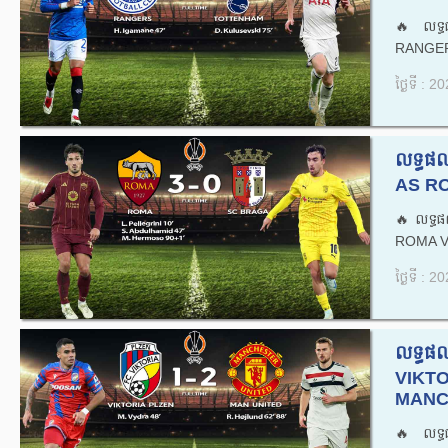
🔥លទ្ធ
RANGER
ថ្ងៃទី : 
លទ្ធផ
AS RO
🔥លទ្ធ
ROMA V
ថ្ងៃទី : 
លទ្ធផ
VIKTO
MANCH
🔥លទ្ធ