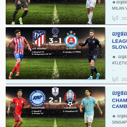
🔥លទ្ធផ
MILAN 
ថ្ងៃទី : 
លទ្ធផ
LEAG
SLOVA
🔥លទ្ធ
ATLETI
...
ថ្ងៃទី : 
លទ្ធផ
CHAM
CAMBO
🔥លទ្ធ
SINGAP