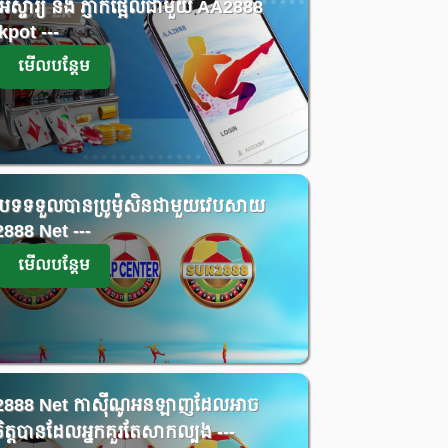
ស្ចារ្យ​ និង ភ្ញាក់ផ្អើលជាមួយ AA2888
kpot ---
មើលបន្តែម
បទទទួលបានប្រូម៉ូសិនជាមួយវេបសាយ
88 Net​​ ---
មើលបន្តែម
888 Net​ កាស៊ីណូអនឡាញដែលអាច
ិត្តបានដែលអ្នកគួរតែសាកល្បង​ ---