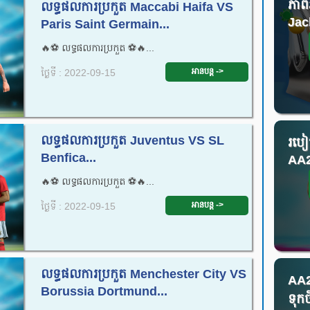
ភាពអ
លទ្ធផលការប្រកួត Maccabi Haifa VS
Jac
Paris Saint Germain...
🔥⚽️ លទ្ធផលការប្រកួត ⚽️🔥...
អានបន្ត ->
ថ្ងៃទី : 2022-09-15
លទ្ធផលការប្រកួត Juventus VS SL
របៀ
Benfica...
AA28
🔥⚽️ លទ្ធផលការប្រកួត ⚽️🔥...
អានបន្ត ->
ថ្ងៃទី : 2022-09-15
លទ្ធផលការប្រកួត Menchester City VS
AA2
Borussia Dortmund...
ទុកច