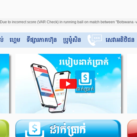
core (VAR Check) in running ball on match between "Botswana -vs- DR Congo" [AFR
ល់
ហ្គេម
ទីផ្សារភាគហ៊ុន
ប្រូម៉ូសិន
សេវាអតិថិជន