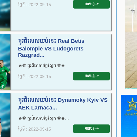
អានបន្ត ->
ថ្ងៃទី : 2022-09-15
គូរពិសេសយប់នេះ Real Betis
Balompie VS Ludogorets
Razgrad...
🔥⚽️ គូរពិសេសថ្ងៃស្អែក ⚽️🔥...
អានបន្ត ->
ថ្ងៃទី : 2022-09-15
គូរពិសេសយប់នេះ Dynamoky Kyiv VS
AEK Larnaca...
🔥⚽️ គូរពិសេសថ្ងៃស្អែក ⚽️🔥...
អានបន្ត ->
ថ្ងៃទី : 2022-09-15