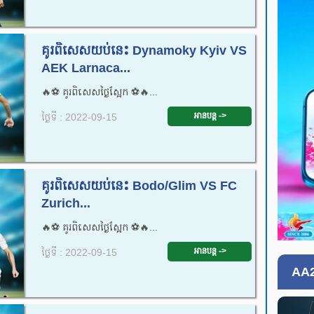
គូរពិសេសយប់នេះ Dynamoky Kyiv VS
AEK Larnaca...
🔥⚽️ គូរពិសេសថ្ងៃស្អែក ⚽️🔥...
អានបន្ត ->
ថ្ងៃទី : 2022-09-15
គូរពិសេសយប់នេះ Bodo/Glim VS FC
Zurich...
🔥⚽️ គូរពិសេសថ្ងៃស្អែក ⚽️🔥...
អានបន្ត ->
ថ្ងៃទី : 2022-09-15
AA2