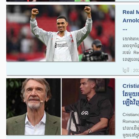
Real 
Arnold
...
យោងតាម 
អាចទុកចិត
របស់ Re
ពេញលេញសម
ថ្ងៃទី : 
Cristi
តែមួយ
ឡើងវិញ
Cristi
Romano 
វេលាដើម្
មួយនៅក្នុង