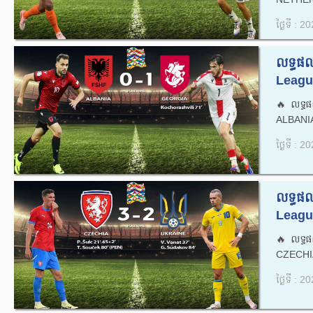
ថ្ងៃទី : 
លទ្ធផល
Leagu
🔥លទ្ធផ
ALBANIA
ថ្ងៃទី : 
លទ្ធផល
Leagu
🔥លទ្ធផ
CZECHIA
ថ្ងៃទី : 