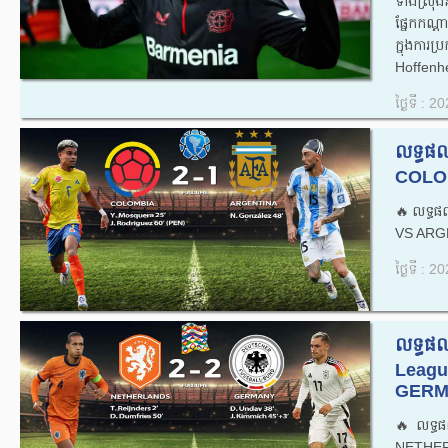
ទាំងស្រុងន
ផ្នែកកណ្ត
ក្នុងកា
Hoffenhe
ថ្ងៃទី : 
លទ្ធផ
COLOM
🔥លទ្ធ
VS ARGE
ថ្ងៃទី : 
លទ្ធផល
Leag
GERMA
🔥លទ្ធផ
NETHER