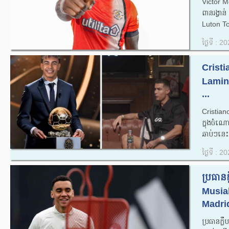
Victor M
ពានរង្វ
Luton To
ថ្ងៃទី : 
Crist
Lamin
...
Cristia
ក្នុងចំណ
ឆាប់ៗនេះ
ថ្ងៃទី : 
ប្រធានក
Musial
Madrid
ប្រធានក្