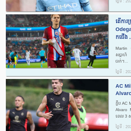
ថ្ងៃទី : 
តើការប
Odegaa
កជើង .
Martin 
សប្តាហ៍
បាក់។...
ថ្ងៃទី : 
AC Mil
Alvaro
ក្លឹប AC
Alvaro 
ពេល 3 សប
ថ្ងៃទី : 