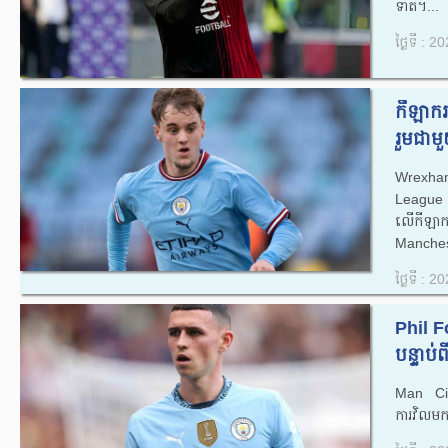
ទាត់។...
ថ្ងៃទី : 
កីឡាករ
រួមជាម
Wrexham
League
លើកីឡាករ
Manches
ថ្ងៃទី : 
Phil F
បន្ទាប់
Man City 
ការ​វិល​