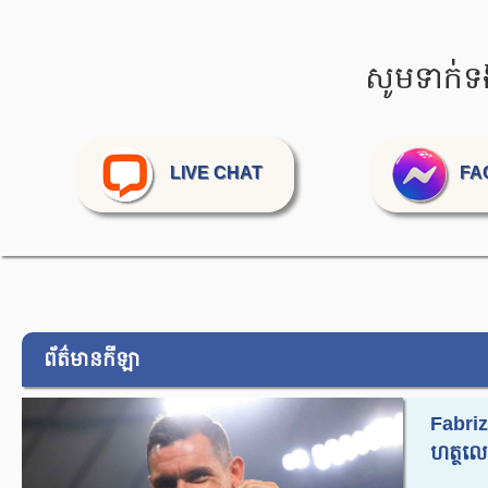
សូមទាក់ទ
LIVE CHAT
FA
ព័ត៌មានកីឡា
Fabri
ហត្ថលេ