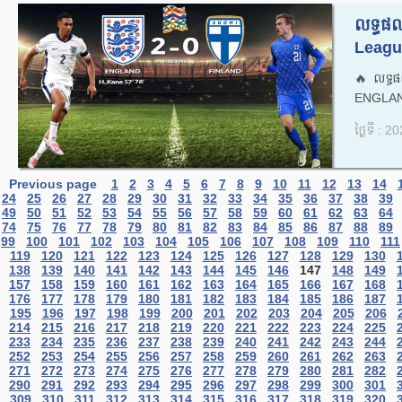
លទ្ធផល
Leagu
🔥លទ្ធផ
ENGLAN
ថ្ងៃទី : 
Previous page
1
2
3
4
5
6
7
8
9
10
11
12
13
14
24
25
26
27
28
29
30
31
32
33
34
35
36
37
38
39
49
50
51
52
53
54
55
56
57
58
59
60
61
62
63
64
74
75
76
77
78
79
80
81
82
83
84
85
86
87
88
89
99
100
101
102
103
104
105
106
107
108
109
110
111
119
120
121
122
123
124
125
126
127
128
129
130
138
139
140
141
142
143
144
145
146
147
148
149
157
158
159
160
161
162
163
164
165
166
167
168
176
177
178
179
180
181
182
183
184
185
186
187
195
196
197
198
199
200
201
202
203
204
205
206
214
215
216
217
218
219
220
221
222
223
224
225
233
234
235
236
237
238
239
240
241
242
243
244
252
253
254
255
256
257
258
259
260
261
262
263
271
272
273
274
275
276
277
278
279
280
281
282
290
291
292
293
294
295
296
297
298
299
300
301
309
310
311
312
313
314
315
316
317
318
319
320