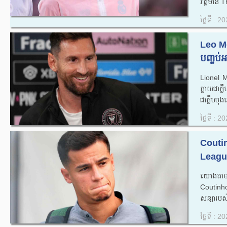
វត្តមាន 
ថ្ងៃទី : 
Leo Me
បញ្ចប់អ
Lionel M
ក្លាយជាក្ល
ជាក្លឹបចុង
ថ្ងៃទី : 
Couti
League
យោងតាមរ
Coutinho
សន្យារបស
ថ្ងៃទី : 