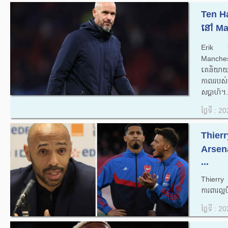
Ten Hag
នៅ Man
Erik t
Manchest
គេ​និយាយ​ថា​
កាល​របស់​
សប្តាហ៍។.
ថ្ងៃទី : 
Thierr
Arsena
...
Thierry
ការពារល្
ថ្ងៃទី : 