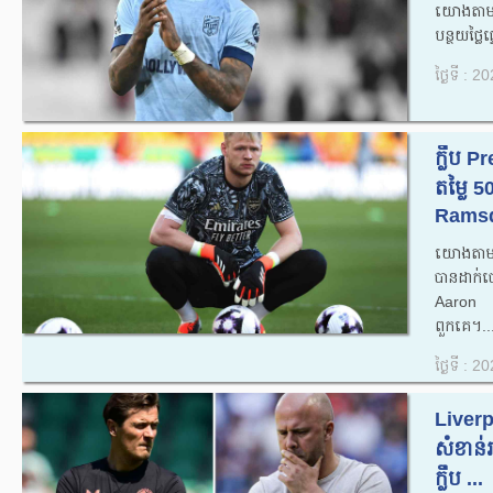
យោងតាម ​
បន្ថយថ្លៃ
ថ្ងៃទី : 
ក្លឹប 
តម្លៃ
Ramsda
យោងតាមគ
បានដាក់ច
Aaron 
ពួកគេ។..
ថ្ងៃទី : 
Liverpo
សំខាន់​រ
ក្លឹប ...