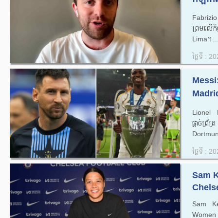
Fabrizi
ព្រមលើកិ
Lima។...
ថ្ងៃទី : 
Messi:
Madrid 
Lionel 
ផ្តាច់ព្
Dortmund
ថ្ងៃទី : 
Sam Ke
Chelse
Sam Ker
Women ដ