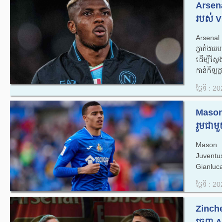
Arsena
របស់ V
Arsenal
ភ្នាក់ងា
ដើម្បីស្វ
កាន់កីឡដ្
ថ្ងៃទី : 
Mason
រួមជាម
Mason 
Juventu
Gianluca
ថ្ងៃទី : 
Zinche