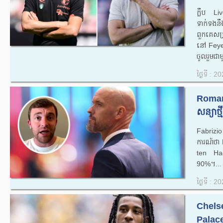
ក្លឹប Li
ទាក់ទងនឹ
ពួកគេសម្
នៅ Feye
ចូលរួមជាម
ថ្ងៃទី : 
Romano
សន្យាថ
Fabrizi
ការណ៍​ថា
ten Hag អំ
90%។...
ថ្ងៃទី : 
Chelse
Palace ជ