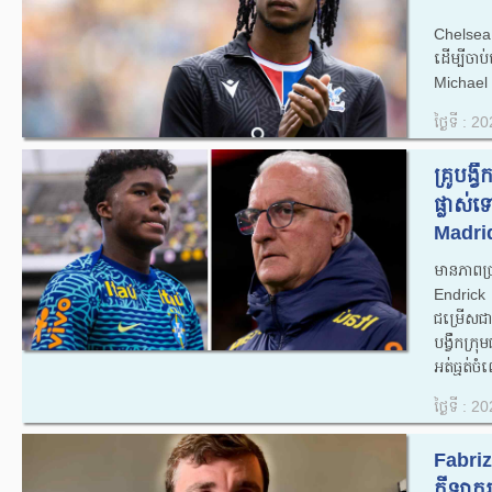
Chelsea
ដើម្បីចាប់
Michael 
ថ្ងៃទី : 
គ្រូ​បង្
ផ្លាស់
Madrid
មានភាពច្
Endrick 
ជម្រើសជា
បង្វឹក​ក្រ
អត់ធ្មត់​ច
ថ្ងៃទី : 
Fabri
កីឡាករថ