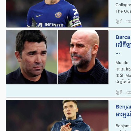
Gallagh
The Gua
ថ្ងៃទី : 
Barca 
លើកីឡាក
...
Mundo D
អារម្មណ៍
របស់ Man
ជម្រើសទិញ
ថ្ងៃទី : 
Benjam
អារម្ម
Benjamin