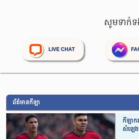
សូមទាក់ទ
LIVE CHAT
FA
ព័ត៌មានកីឡា
កីឡាករ​
សំឡេង​ម