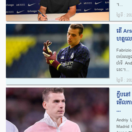
។...
ថ្ងៃទី : 
តើ Arse
ហត្ថលេ
Fabrizi
ចាប់អារម
ចាំទី An
នេះ។...
ថ្ងៃទី : 
ក្លឹបន
មើលការ
...
Andriy Lu
Madrid ដោ