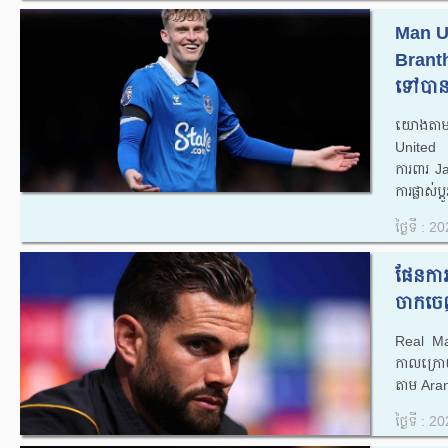
Man Un
Branth
ទៅបាន 
យោងតាម
United ប
ការពារ 
ការផ្លាស់ប្
ថ្ងៃទី : 
ផែនការ
ចាកចេញ
Real Mad
កាលក្រ
តាម ​​Ar
ថ្ងៃទី : 