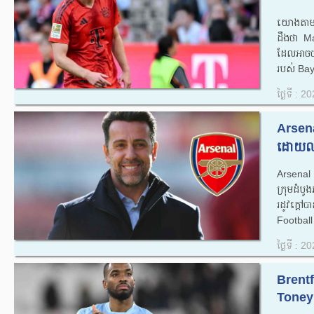
យោងតាមស
ដឹងថា Man
ដែលអាចចុ
របស់ Bay
ថ្ងៃទី : 
Arsena
ដោយ​លក់​
Arsenal 
ក្រុមដំប
រដូវក្ត
Football
ថ្ងៃទី : 
Brentfo
Toney 