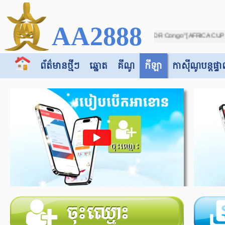
AA2888
l on match between "Botswana -vs- DR Congo" [AFRICA CUP OF NATIONS 2025 (IN MOR
ព័ត៌មានថ្មីៗ
ឆ្នោត
គីណូ
កីឡា
កាស៊ី​​ណូបន្តផ្ទា