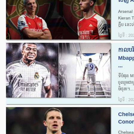
ចេញ Ar
Arsenal
Kieran T
ក្លឹប នេ
ថ្ងៃទី : 
កាលបរិ
Mbappe
...
ទីបំផុត 
ចូលរួមជា
មិថុនា។...
ថ្ងៃទី : 
Chelse
Conor 
Chelsea