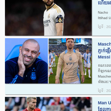
ហើយ​អាច
Nacho កំព
Ittihad
ថ្ងៃទី : 
Masche
ភ្ញាក់
Messi 
ខណៈពេលដ
កីឡាករ
Maschera
ទាំងនេះ។
ថ្ងៃទី : 
Man Un
ដែល​ការ