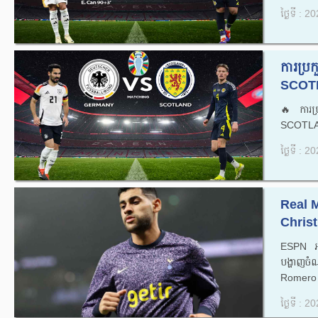
ថ្ងៃទី : 
ការប្
SCOTL
🔥ការ
SCOTLA
ថ្ងៃទី : 
Real M
Christ
ESPN អា
បង្ហាញច
Romero 
ថ្ងៃទី : 