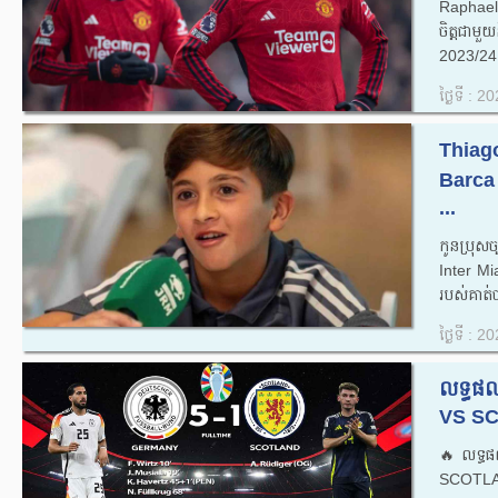
Raphael
ចិត្តជាមួ
2023/24 
ថ្ងៃទី : 
Thiago
Barca
...
កូនប្រុ
Inter Mi
របស់គាត់
ថ្ងៃទី : 
លទ្ធផ
VS SC
🔥លទ្ធ
SCOTLA