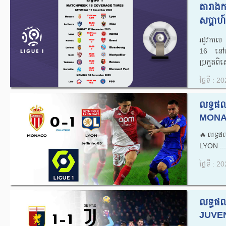
តារាងក
សប្ដាហ៍
រដូវកាល L
16 នៅចុ
ប្រកួតពិ
ថ្ងៃទី : 
លទ្ធផល
MONAC
🔥លទ្ធផ
LYON ...
ថ្ងៃទី : 
លទ្ធផ
JUVEN