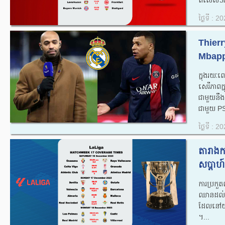
ថ្ងៃទី : 
Thierr
Mbappe
ក្នុងរយៈ
សេរីភាពក្
ជាមួយនឹ
ជាមួយ PS
ថ្ងៃទី : 
តារាងកា
សប្ដាហ៍
ការ​ប្រកួ
ឈាន​ដល់
ដែល​នៅ​យ
។...