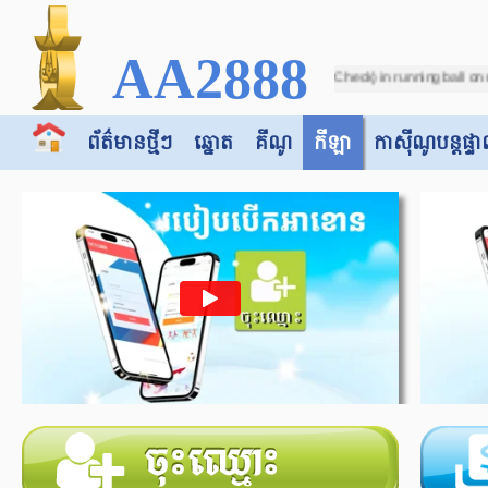
AA2888
Soccer - Due to incorrect score (VAR Check) in running ball on match between "Bo
ព័ត៌មានថ្មីៗ
ឆ្នោត
គីណូ
កីឡា
កាស៊ី​​ណូបន្តផ្ទា