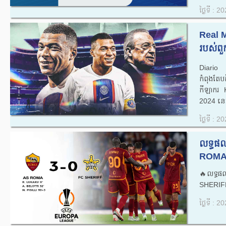
ថ្ងៃទី : 
Real M
របស់ព
Diari
កំពុងតែបដ
កីឡាករ K
2024 នេ
ថ្ងៃទី : 
លទ្ធផ
ROMA 
🔥លទ្ធផ
SHERIFF
ថ្ងៃទី : 