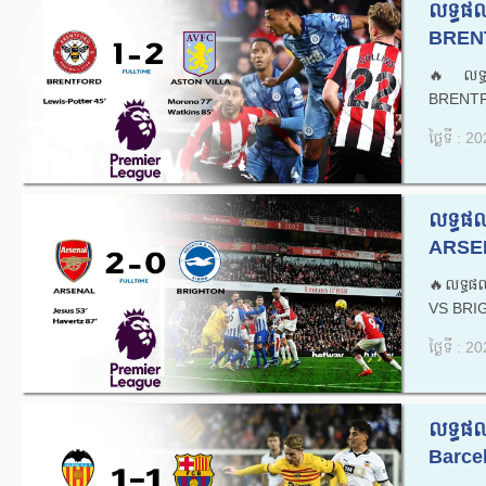
លទ្ធផល
BRENT
🔥លទ្ធ
BRENTF
ថ្ងៃទី : 
លទ្ធផល
ARSEN
🔥លទ្ធផ
VS BRIG
ថ្ងៃទី : 
លទ្ធផល
Barcel