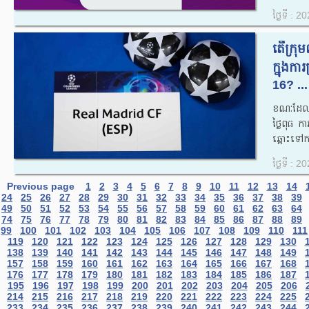
ថ្ងៃទី : 
តើក្រ
ក្នុងក
16? ...
ខណៈដែលកា
ថ្ងៃពុធ
ឆ្ពោះទៅកាន
ថ្ងៃទី : 
Previous page
1
2
3
4
5
6
7
8
9
10
11
12
13
14
24
25
26
27
28
29
30
31
32
33
34
35
36
37
38
39
49
50
51
52
53
54
55
56
57
58
59
60
61
62
63
64
74
75
76
77
78
79
80
81
82
83
84
85
86
87
88
89
99
100
101
102
103
104
105
106
107
108
109
110
111
119
120
121
122
123
124
125
126
127
128
129
130
138
139
140
141
142
143
144
145
146
147
148
149
157
158
159
160
161
162
163
164
165
166
167
168
176
177
178
179
180
181
182
183
184
185
186
187
195
196
197
198
199
200
201
202
203
204
205
206
214
215
216
217
218
219
220
221
222
223
224
225
233
234
235
236
237
238
239
240
241
242
243
244