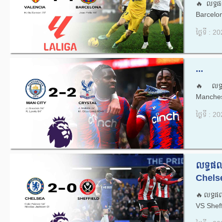
🔥លទ្ធផ
Barcelon
ថ្ងៃទី : 
...
🔥លទ្ធ
Manchest
ថ្ងៃទី : 
លទ្ធផល
Chelse
🔥លទ្ធផ
VS Sheff