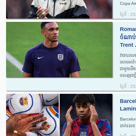
Copa Ame
ថ្ងៃទី : 
Romano
ចំណាប់
Trent .
វាជាពេល
ចចាមអារ
ជាមួយនឹង
ចចេញជាថ្ម
ថ្ងៃទី : 
Barcelo
Lamine
Barcel
ពាក់លេខ 