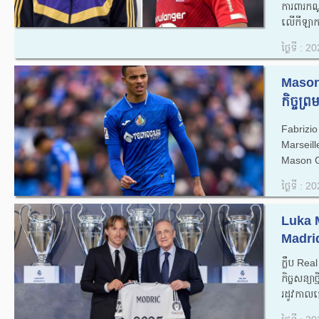
ការពារ
លើកីឡាក
ថ្ងៃទី : 
Mason
កិច្ចព្
Fabrizio
Marseil
Mason Gr
ថ្ងៃទី : 
Luka M
Madrid
ក្លឹប Re
កិច្ចសន្យ
រដូវកាលក