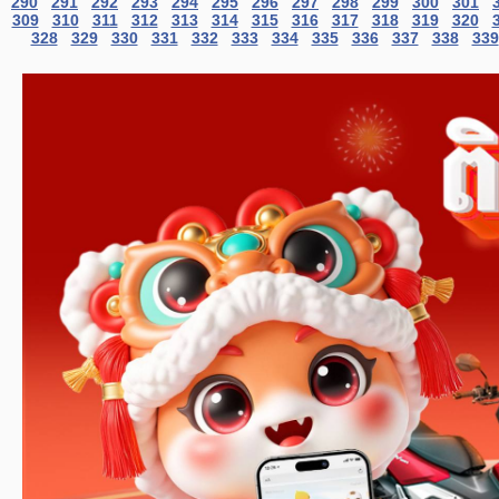
290
291
292
293
294
295
296
297
298
299
300
301
309
310
311
312
313
314
315
316
317
318
319
320
328
329
330
331
332
333
334
335
336
337
338
339