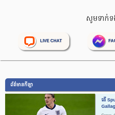
សូមទាក់ទ
LIVE CHAT
FA
ព័ត៌មានកីឡា
តើ Spu
Gallag