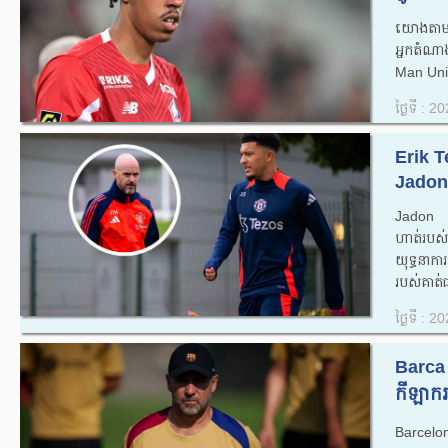
យោងតាមអ្
អ្នកតំណា
Man Unit
ថ្ងៃទី : 
Erik T
Jadon
Jadon San
ហាត់​របស
យុទ្ធនាការ
របស់​គាត់
ថ្ងៃទី : 
Barca ប
កីឡាករត
Barcelo