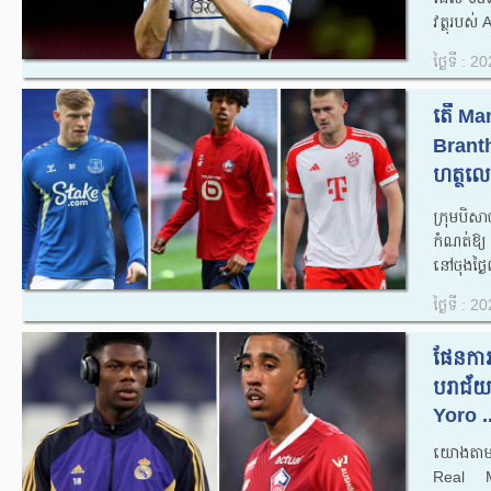
វត្ថុរបស់
ថ្ងៃទី : 
តើ Ma
Branth
ហត្ថលេ
ក្រុមបិ
កំណត់ឱ្
នៅចុងថ្ងៃ
ថ្ងៃទី : 
ផែនការ
បរាជ័យ
Yoro ..
យោងតាម
Real Ma