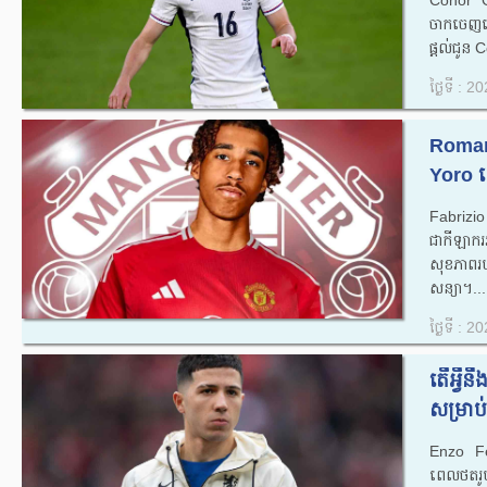
Conor G
ចាកចេញន
ផ្តល់ជូន C
ថ្ងៃទី : 
Romano 
Yoro ទ
Fabrizio
ជាកីឡាកររ
សុខភាពរប
សន្យា។...
ថ្ងៃទី : 
តើ​អ្វី​ន
សម្រាប
Enzo Fer
ពេល​ថត​រូ