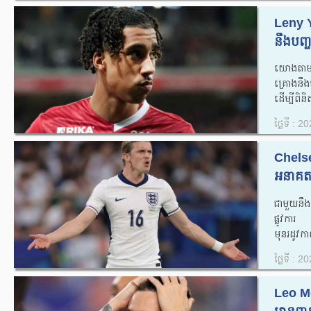
Leny 
នឹងបញ្ចប
យោងតាមស
គ្រោងនឹ
ដើម្បីពិ
ថ្ងៃទី : 
Chelse
អនាគតរ
ជាមួយនឹង
ផ្លូវការ 
មុនរដូវក
ថ្ងៃទី : 
Leo Mes