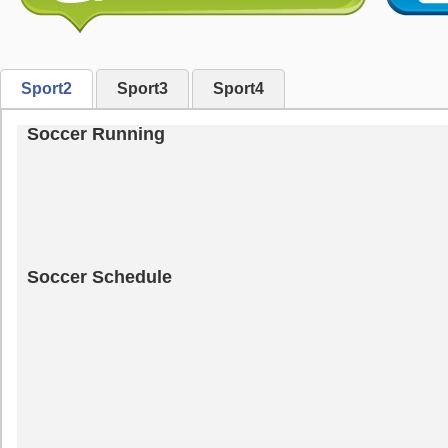
Sport2
Sport3
Sport4