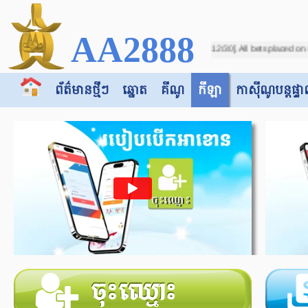
AA2888
IONS 2025 (IN MOROCCO) - 12/30]. All bets placed on score [0-4] from 03:26:00 03
ព័ត៌មានថ្មីៗ
ឆ្នោត
គីណូ
កីឡា
កាស៊ី​​ណូបន្តផ្ទា