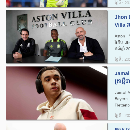
ថ្ងៃទី : 
Jhon D
Villa រ
Aston Villa
រំភើប Jho
ដល់​ឆ្នាំ 
ថ្ងៃទី : 
Jamal 
ត្រាថ្
Jamal Mus
Bayern 
Plettenb
ថ្ងៃទី : 
Erik t