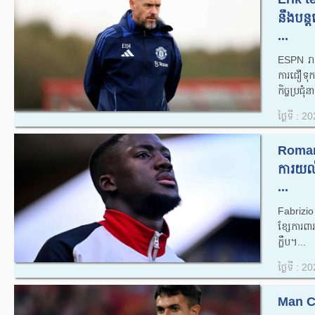
នឹង​បន្ត
...
ESPN រាយ
ការជឿទុក
កិច្ចប្រជុ
ថ្ងៃទី : 
Romano
ការយល់
...
Fabrizio
ខ្សែការ
ក្លឹប។...
ថ្ងៃទី : 
Man Ci