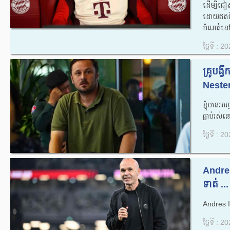
ដើម្បីជ
ដោយឥតគិ
កំណត់នៅខែ
ថ្ងៃទី : 
គ្រូបង
Nester
ខ្ញុំមានអ
ធ្លាប់រស់
ថ្ងៃទី : 
Andres
ទាត់ ...
Andres In
ថ្ងៃទី : 