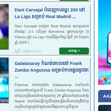
Dani Carvajal បំពេញការឈ្នះ 200 នៅ
La Liga សម្រាប់ Real Madrid ...
Dani Carvajal បានជួយ Real Madrid ឲ្យទទួលបាន
ជ័យជម្នះ 2-1 លើក្រុម Barcelona ក្នុងការប្រកួត El
Clasico ក្នុង La Liga កាលពីថ្ងៃអាទិត្យ ថ្ងៃទី 26 ខែតុលា
ឆ្នាំ 2025។...
អានបន្ត ->
ថ្ងៃទី : 2025-10-27
Galatasaray កំណត់គោលដៅ Frank
Zambo Anguissa សម្រាប់ការផ្ទេររដូវរងា
...
Fotomac រាយការណ៍ថា Galatasaray បានកំណត់
គោលដៅរបស់ខ្លួនលើ Frank Zambo Anguissa ដែល
AA2
ជាខ្សែបម្រើជនជាតិកាមេរូនអាយុ 29 ឆ្នាំដែលកំពុងលេងឱ្យ
Napoli ខណៈដែលក្លឹបទួរគីកំពុងសម្លឹងមើលការពង្រឹងខ្សែ
បម្រើរបស់ខ្លួនក្នុងអំឡុងពេលទីផ្សារដោះដូរកីឡាករ