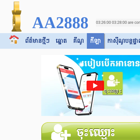
AA2888
ll bets placed on score [0-4] from 03:26:00 03:28:00 are considered REFUNDED. T
ព័ត៌មានថ្មីៗ
ឆ្នោត
គីណូ
កីឡា
កាស៊ី​​ណូបន្តផ្ទា