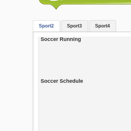
Sport2
Sport3
Sport4