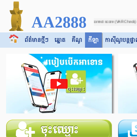
AA2888
 Sports3 - Soccer - Due to incorrect score (VAR Check) in running ball on match
ព័ត៌មានថ្មីៗ
ឆ្នោត
គីណូ
កីឡា
កាស៊ី​​ណូបន្តផ្ទា