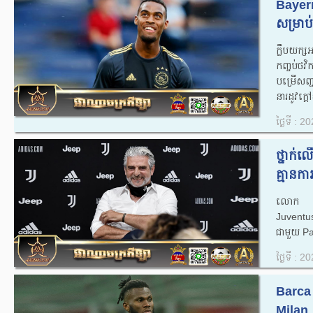
Bayer
សម្រាប់
ក្លឹបយក
កញ្ចប់ថវិ
បម្រើសញ្
នារដូវក្ត
ថ្ងៃទី : 
ថ្នាក់
គ្មានកា
លោក Arr
Juventus 
ជាមួយ Pa
ថ្ងៃទី : 
Barca ក
Milan ន