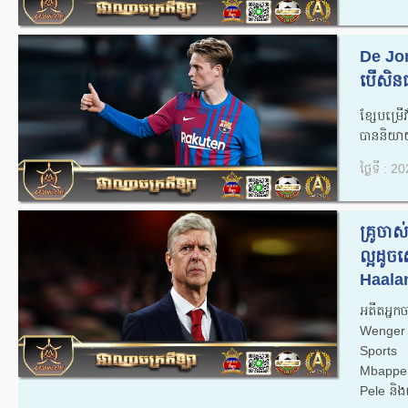
De Jon
បើសិនជា
ខ្សែបម្
បាននិយាយ
ថ្ងៃទី : 
គ្រូចាស
ល្អដូចស
Haalan
អតីតអ្នក
Wenger 
Sports ថ
Mbappe​ 
Pele និងល