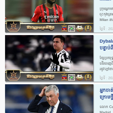
ក្រុមអ្នក
ចុះកុងត្
Milan នារ
ថ្ងៃទី : 
Dybal
បន្ទាប់ព
ខ្សែប្រយ
ដើរចេញពី
រដូវក្តៅខា
ថ្ងៃទី : 
អ្នកចា
ក្រោមថ្
លោក​ Car
Madrid 