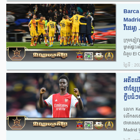
Barca 
Madri
វីដេអូ) .
ក្រុមភ្ញ
ម្ចាស់ផ្
ជំនួប El
ថ្ងៃទី : 
អតីត​
ថាខ្សែ
ក្លឹបធ
​លោក Ke
លើកសសើរខ
ថាមានសម
Madrid 