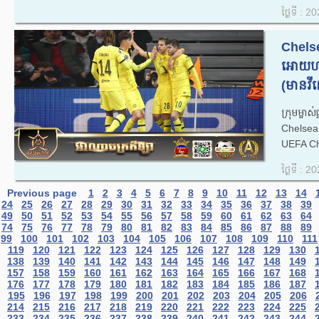
ថ្ងៃទី : 
Chelsea
អោយហាល
(មានវីដេ
ក្រុមម្ច
Chelsea
UEFA Ch
ថ្ងៃទី : 
Previous page
1
2
3
4
5
6
7
8
9
10
11
12
13
14
24
25
26
27
28
29
30
31
32
33
34
35
36
37
38
39
49
50
51
52
53
54
55
56
57
58
59
60
61
62
63
64
74
75
76
77
78
79
80
81
82
83
84
85
86
87
88
89
99
100
101
102
103
104
105
106
107
108
109
110
111
119
120
121
122
123
124
125
126
127
128
129
130
138
139
140
141
142
143
144
145
146
147
148
149
157
158
159
160
161
162
163
164
165
166
167
168
176
177
178
179
180
181
182
183
184
185
186
187
195
196
197
198
199
200
201
202
203
204
205
206
214
215
216
217
218
219
220
221
222
223
224
225
233
234
235
236
237
238
239
240
241
242
243
244