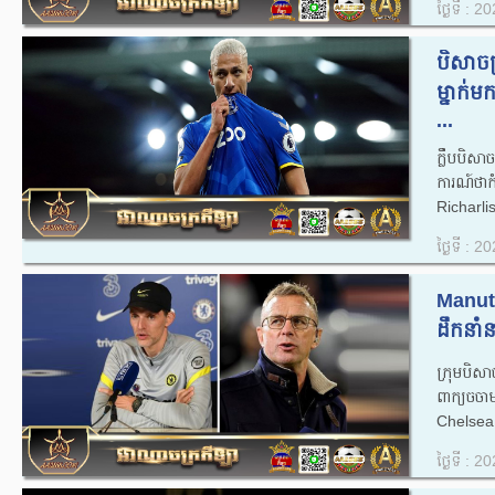
ថ្ងៃទី : 
បិសាច
ម្នាក់ម
...
ក្លឹបបិស
ការណ៍ថាកំ
Richarliso
ថ្ងៃទី : 
Manut
ដឹកនាំ
ក្រុមបិ
ពាក្យចចា
Chelsea 
ថ្ងៃទី : 