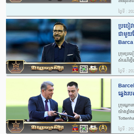
និងផុតនារ
ថ្ងៃទី : 
ប្រចៀវខ
ជាមួយខ
Barca 
ក្រុមប្រ
សំណើរថ្មីទ
ថ្ងៃទី : 
Barcel
ឆ្វេងរ
ក្រុមអ្ន
យ៉ាងខ្លាំ
Tottenha
ថ្ងៃទី : 