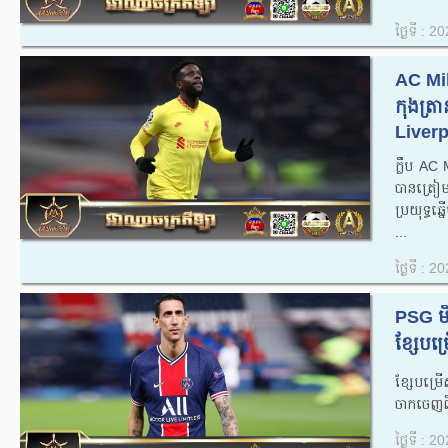
ថ្ងៃទី : 
AC Mil
កុងត្រា
Liverp
ក្លឹប AC
បានត្រៀម
ប្រយុទ្ធ
...
ថ្ងៃទី : 
PSG មិន
ខ្សែបម្
ខ្សែបម្រ
ចាកចេញពីក
ថ្ងៃទី : 