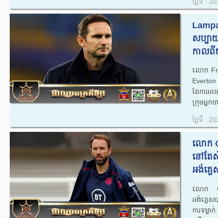
ថ្ងៃទី : 
Lampa
សប្បាយ
កាលពីយ
លោក Fran
Everton ប
តែ​ការ​អប
ក្រុមអ្នក
ថ្ងៃទី : 
លោក G
នៅតែសំ
អង់គ្លេស
លោក Gar
អង់គ្លេស
ការទម្លាក