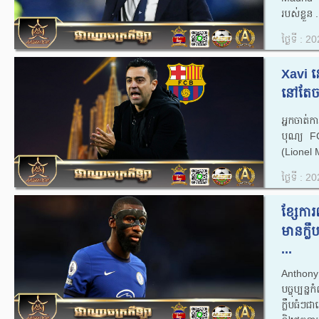
របស់ខ្លួន​ .
ថ្ងៃទី : 
Xavi ន
នៅតែចង
អ្នកចាត់
បុណ្យ F
(Lionel Me
ថ្ងៃទី : 
ខ្សែកា
មានក្ល
...
Anthony
បច្ចុប្ប
ក្លឹបធំៗ