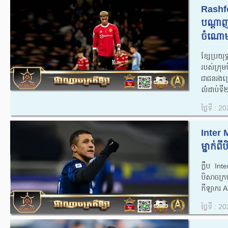
Rashf
បណ្ដាញ
ចំណោមអ
ខ្សែប្រយុ
របស់ក្រ
ជាជនរងគ្
លំដាប់ទី
ថ្ងៃទី : 
Inter M
ម្នាក់
ក្លឹប Int
បិសាចក្
កីឡាករ A
ថ្ងៃទី : 