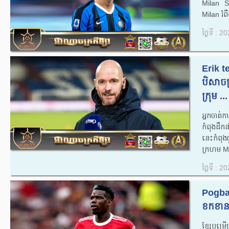
Milan Skr
Milan រំពឹ
ថ្ងៃទី : 
Erik t
បិសាចក
ក្រុម ...
អ្នកចាត់ក
កំពុងដឹ
នេះកំពុងជ
ក្រហម Ma
ថ្ងៃទី : 
Pogba 
ខកខានឈ្
ខ្សែបម្រើ