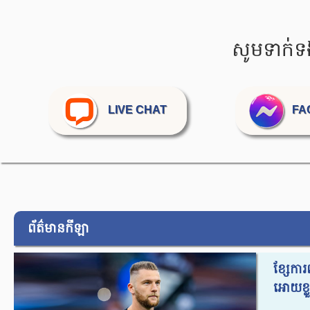
សូមទាក់ទ
LIVE CHAT
FA
ព័ត៌មានកីឡា
ខ្សែការ
អោយខ្លួ