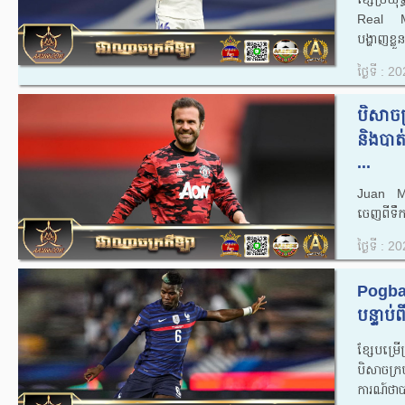
Real Mad
បង្ហាញខ្លួ
ថ្ងៃទី : 
បិសាច
និងបាត់
...
Juan Ma
ចេញពីទឹកដ
ថ្ងៃទី : 
Pogba
បន្ទាប់
ខ្សែបម្រើ
បិសាចក្
ការណ៍ថាប