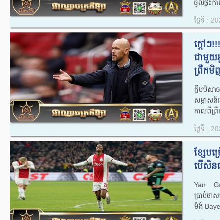
ចូលផ្ទះកា
ថ្ងៃទី : 
ក្តៅៗ!
ជាមួយអ
ព្រឹកមិញ
ក្លឹបបិ
សម្ភាសន៍
កាលពីព្រឹ
ថ្ងៃទី : 
ខ្សែបម្
បើសិនជ
Yan Gra
ប្រាប់ថាស
ម៉ង់ Bay