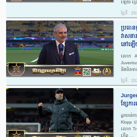
ឡើយ ព្រោះត
ថ្ងៃទី : 
ប្រធានថ
វាសនារ
នៅឡើយ
លោក Arri
Juventu
និងមិនទ
ថ្ងៃទី : 
Jurgen
ខ្សែកា
អ្នកចាត
Klopp បាន
លោក Tre
កើត ...