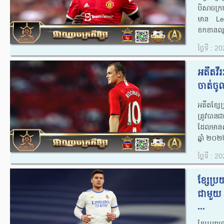
បិសាចក្
មាន Le 
ខកខានឈ្នះ
ថ្ងៃទី : 
អតីតវីរ
ចាត់ចូល
អតីតខ្ស
ត្រូវបានជ
ដែលមានស្
ឆ្នាំ ២០២២
ថ្ងៃទី : 
ខ្សែប្រ
ជាមួយ 
...
ខ្សែប្រយុ