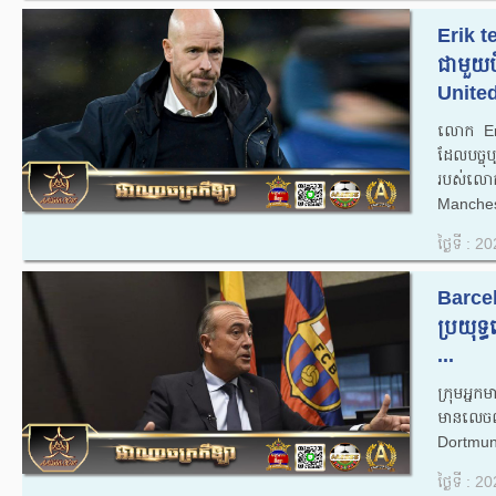
Erik 
ជាមួយ
United
លោក Eri
ដែលបច្ចុប
របស់លោក
Manchest
ថ្ងៃទី : 
Barce
ប្រយុទ្
...
ក្រុមអ្
មានលេចលឺថ
Dortmund 
ថ្ងៃទី : 